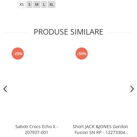
XS
S
M
L
XL
PRODUSE SIMILARE
-23%
-50%
Saboti Crocs Echo X -
Short JACK &JONES Gordon
207937-001
Fusion SN RP - 12273304-