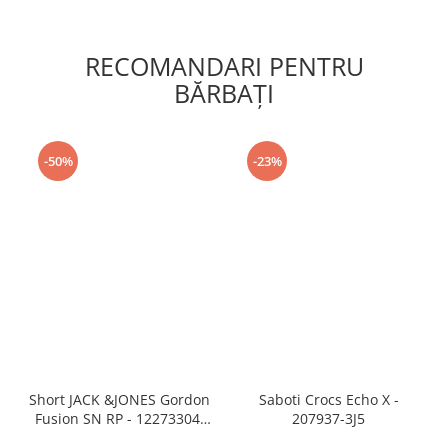
RECOMANDARI PENTRU
BĂRBAŢI
-50%
-23%
Short JACK &JONES Gordon
Saboti Crocs Echo X -
Fusion SN RP - 12273304-
207937-3J5
Black RP