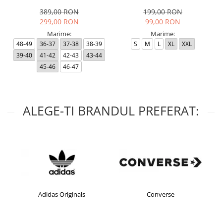
Black RP
389,00 RON
199,00 RON
299,00 RON
99,00 RON
Marime:
Marime:
48-49
36-37
37-38
38-39
S
M
L
XL
XXL
39-40
41-42
42-43
43-44
45-46
46-47
ALEGE-TI BRANDUL PREFERAT:
Converse
crocs