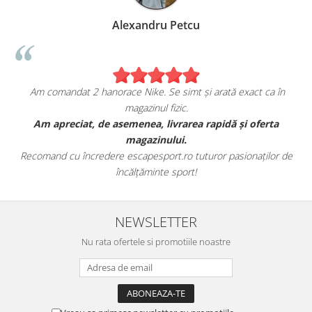
Birzoi Miruna
 ca în
Sunt foarte mulțumita de achiziția mea de pe
escapesport.ro!
ferta
Am comandat o pereche de sneakers Jordan și sunt extrem
fericita cu modul in care mi se potrivesc.
ților de
Aceștia au toate caracteristicile specifice mărcii, iar calitat
este excelentă.
NEWSLETTER
Nu rata ofertele si promotiile noastre