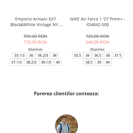
Emporio Armani EA7
NIKE Air Force 1 '07 Prem+ -
Black&White Vintage NY -
IO4842-500
AF18609-7X000541-MZ926
999,00 RON
729,00 RON
729,00 RON
649,00 RON
Marime:
Marime:
35.1/3
36
36.2/3
38
35.5
36
36.5
38
37.5
37.1/3
38.2/3
39.1/3
40
38.5
39
40
Parerea clientilor conteaza: