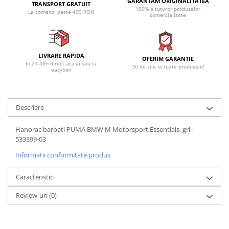
GARANTAM ORIGINALITATEA
TRANSPORT GRATUIT
100% a tuturor produselor
La comenzi peste 499 RON
comercializate
LIVRARE RAPIDA
OFERIM GARANTIE
In 24-48h direct acasa sau la
30 de zile la toate produsele!
easybox
Descriere
Hanorac barbati PUMA BMW M Motorsport Essentials, gri -
533399-03
Informatii conformitate produs
Caracteristici
Review-uri
(0)