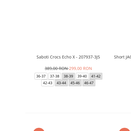
Saboti Crocs Echo X - 207937-3J5
Short J
389,00 RON
299,00 RON
36-37
37-38
38-39
39-40
41-42
42-43
43-44
45-46
46-47