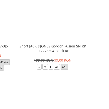
7-3J5
Short JACK &JONES Gordon Fusion SN RP
Short JACK
- 12273304-Black RP
- 12
N
199,00 RON
99,00 RON
1
41-42
S
M
L
XL
XXL
47