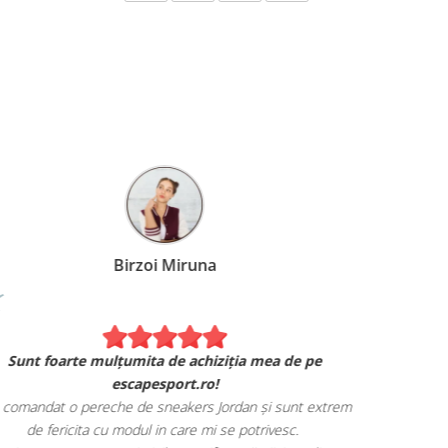
Birzoi Miruna
Experiența 
Sunt foarte mulțumita de achiziția mea de pe
Am comand
escapesport.ro!
mulțumita d
comandat o pereche de sneakers Jordan și sunt extrem
Livrarea
de fericita cu modul in care mi se potrivesc.