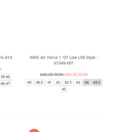
16-410
NIKE Air Force 1 '07 Low LV8 Style -
Saboti Cr
II1549-001
N
649,00 RON
589,00 RON
32
39-40
40
40.5
41
42
42.5
43
44
44.5
48-49
46-47
45