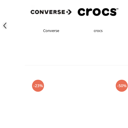
s Originals
Converse
crocs
-23%
-50%