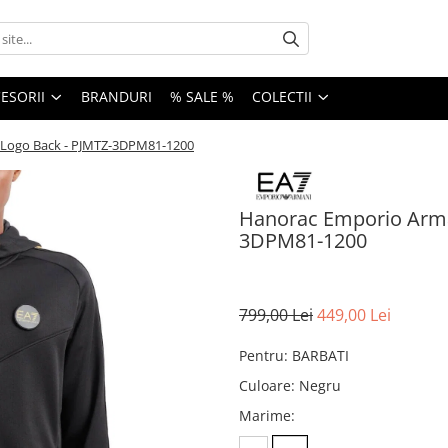
ESORII
BRANDURI
% SALE %
COLECTII
 Logo Back - PJMTZ-3DPM81-1200
Hanorac Emporio Arma
3DPM81-1200
799,00 Lei
449,00 Lei
Pentru
:
BARBATI
Culoare
:
Negru
Marime
: