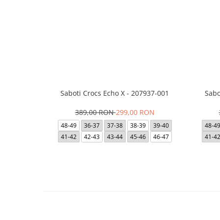
Saboti Crocs Echo X - 207937-001
Sabo
389,00 RON
299,00 RON
48-49
36-37
37-38
38-39
39-40
48-4
41-42
42-43
43-44
45-46
46-47
41-4