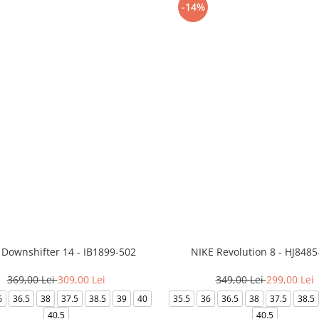
-14%
 Downshifter 14 - IB1899-502
NIKE Revolution 8 - HJ8485
369,00 Lei
309,00 Lei
349,00 Lei
299,00 Lei
6
36.5
38
37.5
38.5
39
40
35.5
36
36.5
38
37.5
38.5
40.5
40.5