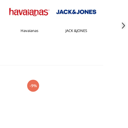
Havaianas
JACK &JONES
Jorda
-9%
-27%