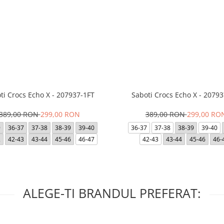
ti Crocs Echo X - 207937-1FT
Saboti Crocs Echo X - 20793
389,00 RON
299,00 RON
389,00 RON
299,00 RO
9
36-37
37-38
38-39
39-40
36-37
37-38
38-39
39-40
2
42-43
43-44
45-46
46-47
42-43
43-44
45-46
46-
ALEGE-TI BRANDUL PREFERAT: