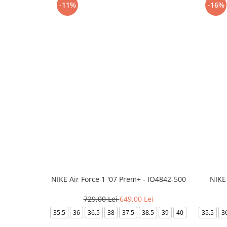
-11%
-16%
NIKE Air Force 1 '07 Prem+ - IO4842-500
NIKE
729,00 Lei
649,00 Lei
35.5
36
36.5
38
37.5
38.5
39
40
35.5
3