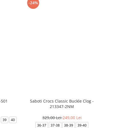
-24%
-8%
-501
Saboti Crocs Classic Buckle Clog -
Skechers B
213347-2NM
329,00 Lei
249,00 Lei
3
39
40
36-37
37-38
38-39
39-40
35.5
36