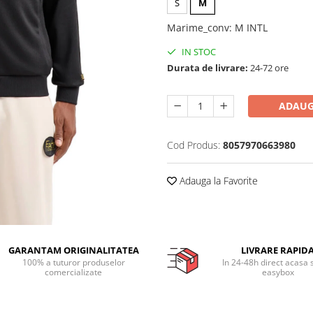
S
M
Marime_conv
:
M INTL
IN STOC
Durata de livrare:
24-72 ore
ADAUG
Cod Produs:
8057970663980
Adauga la Favorite
GARANTAM ORIGINALITATEA
LIVRARE RAPID
100% a tuturor produselor
In 24-48h direct acasa 
comercializate
easybox