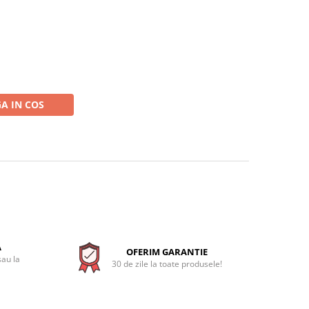
A IN COS
A
OFERIM GARANTIE
sau la
30 de zile la toate produsele!