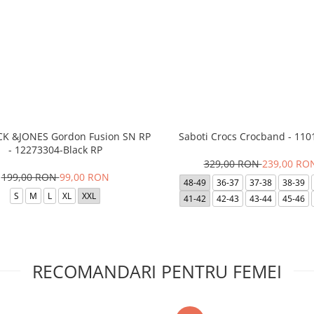
ACK &JONES Gordon Fusion SN RP
Saboti Crocs Crocband - 110
- 12273304-Black RP
329,00 RON
239,00 RO
199,00 RON
99,00 RON
48-49
36-37
37-38
38-39
S
M
L
XL
XXL
41-42
42-43
43-44
45-46
RECOMANDARI PENTRU FEMEI