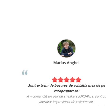
Marius Anghel
Sunt extrem de bucuros de achiziția mea de pe
escapesport.ro!
Am comandat un pair de sneakers JORDAN, și sunt c
adevărat impresionat de calitatea lor.