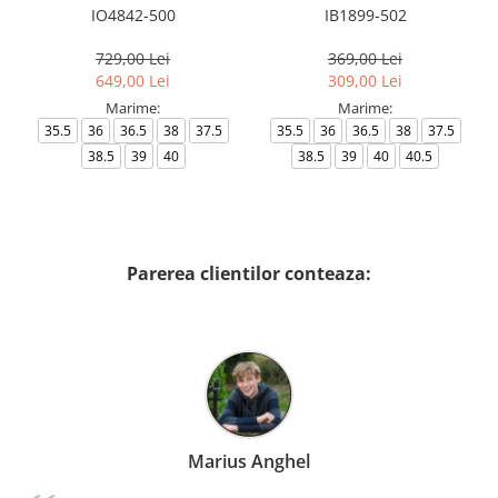
IO4842-500
IB1899-502
729,00 Lei
369,00 Lei
649,00 Lei
309,00 Lei
Marime:
Marime:
35.5
36
36.5
38
37.5
35.5
36
36.5
38
37.5
38.5
39
40
38.5
39
40
40.5
Parerea clientilor conteaza:
Marius Anghel