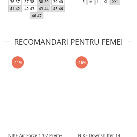
36-37
37-38
38-39
39-40
S
M
L
XL
XXL
41-42
42-43
43-44
45-46
46-47
RECOMANDARI PENTRU FEMEI
-11%
-16%
NIKE Air Force 1 '07 Prem+ -
NIKE Downshifter 14 -