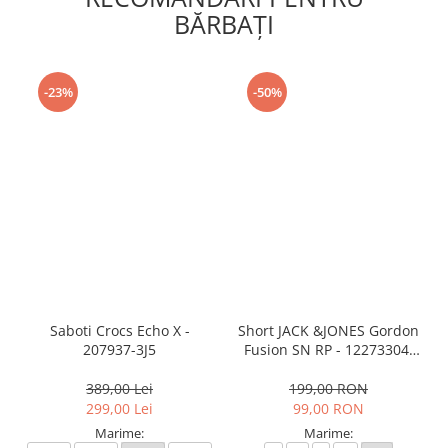
BĂRBAŢI
-23%
-50%
Saboti Crocs Echo X -
Short JACK &JONES Gordon
207937-3J5
Fusion SN RP - 12273304-
Black RP
389,00 Lei
199,00 RON
299,00 Lei
99,00 RON
Marime:
Marime: