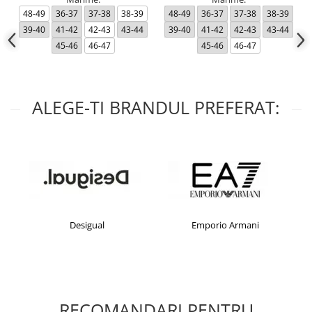
48-49
36-37
37-38
38-39
48-49
36-37
37-38
38-39
39-40
41-42
42-43
43-44
39-40
41-42
42-43
43-44
45-46
46-47
45-46
46-47
ALEGE-TI BRANDUL PREFERAT:
Desigual
Emporio Armani
RECOMANDARI PENTRU