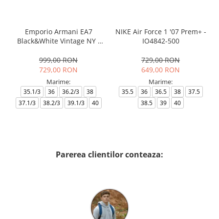
Emporio Armani EA7
NIKE Air Force 1 '07 Prem+ -
Black&White Vintage NY -
IO4842-500
AF18609-7X000541-MZ926
999,00 RON
729,00 RON
729,00 RON
649,00 RON
Marime:
Marime:
35.1/3
36
36.2/3
38
35.5
36
36.5
38
37.5
37.1/3
38.2/3
39.1/3
40
38.5
39
40
Parerea clientilor conteaza: