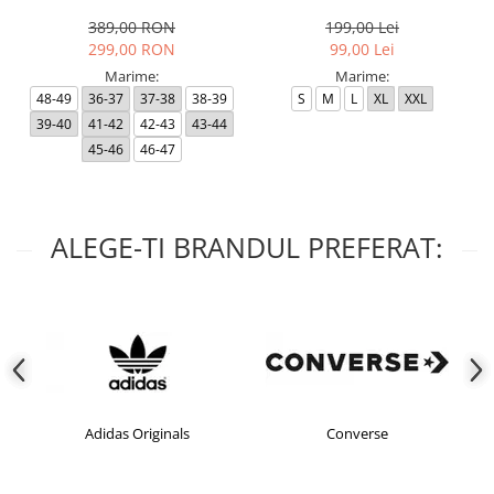
Black RP
389,00 RON
199,00 Lei
299,00 RON
99,00 Lei
Marime:
Marime:
48-49
36-37
37-38
38-39
S
M
L
XL
XXL
39-40
41-42
42-43
43-44
45-46
46-47
ALEGE-TI BRANDUL PREFERAT:
Adidas Originals
Converse