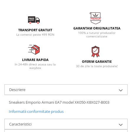
GARANTAM ORIGINALITATEA
TRANSPORT GRATUIT
100% a tuturor produselor
La comenzi peste 499 RON
comercializate
LIVRARE RAPIDA
OFERIM GARANTIE
In 24-48h direct acasa sau la
30 de zile la toate produsele!
easybox
Descriere
Sneakers Emporio Armani EA7 model XK050-X8X027-B003
Informatii conformitate produs
Caracteristici