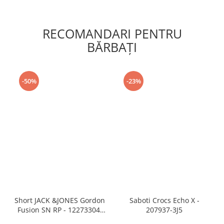
RECOMANDARI PENTRU
BĂRBAŢI
-50%
-23%
Short JACK &JONES Gordon
Saboti Crocs Echo X -
Fusion SN RP - 12273304-
207937-3J5
Black RP