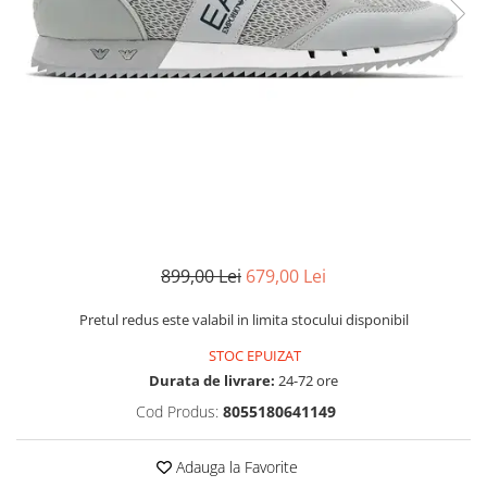
MINGI
MAIOURI
JACHETE ȘI GECI SPORT
PANTALONI SCURȚI
Graviton
crocs Jibbitz
CAMASI
VESTE
MAIOURI
Emporio Armani EA7
BLUGI
MAIOURI
BLUGI LUNGI
FULARE
Ultimate Kombat
BLUGI SCURTI
Black&White
SETURI CADOU
Classic Sneakers
MANUSI
Crusher
Core Identity
Visibility
Incaltaminte Pro Running
Ghete baschet
899,00 Lei
679,00 Lei
Ghete fotbal
Pretul redus este valabil in limita stocului disponibil
Geci de iarna
STOC EPUIZAT
Jachete de primavara-toamna
Durata de livrare:
24-72 ore
Shorturi de baie
Cod Produs:
8055180641149
Adauga la Favorite