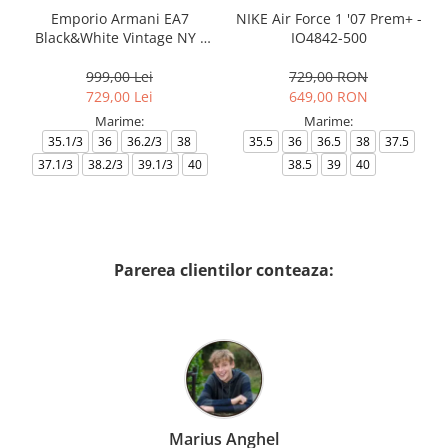
Emporio Armani EA7
NIKE Air Force 1 '07 Prem+ -
Black&White Vintage NY -
IO4842-500
AF18609-7X000541-MZ926
999,00 Lei
729,00 RON
729,00 Lei
649,00 RON
Marime:
Marime:
35.1/3
36
36.2/3
38
35.5
36
36.5
38
37.5
37.1/3
38.2/3
39.1/3
40
38.5
39
40
Parerea clientilor conteaza:
Marius Anghel