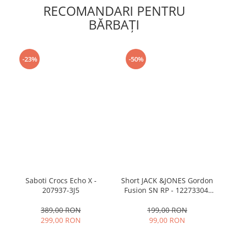
RECOMANDARI PENTRU
BĂRBAŢI
-23%
-50%
Saboti Crocs Echo X -
Short JACK &JONES Gordon
207937-3J5
Fusion SN RP - 12273304-
Black RP
389,00 RON
199,00 RON
299,00 RON
99,00 RON