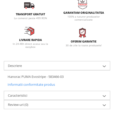
GARANTAM ORIGINALITATEA
TRANSPORT GRATUIT
100% a tuturor produselor
La comenzi peste 499 RON
comercializate
LIVRARE RAPIDA
OFERIM GARANTIE
In 24-48h direct acasa sau la
30 de zile la toate produsele!
easybox
Descriere
Hanorac PUMA Evostripe - 583466-03
Informatii conformitate produs
Caracteristici
Review-uri
(0)