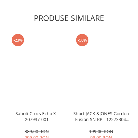
PRODUSE SIMILARE
-23%
-50%
Saboti Crocs Echo X -
Short JACK &JONES Gordon
207937-001
Fusion SN RP - 12273304-
Black RP
389,00 RON
199,00 RON
299,00 RON
99,00 RON