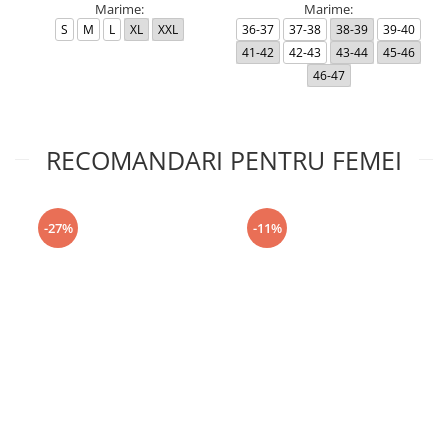
Marime:
Marime:
S
M
L
XL
XXL
36-37
37-38
38-39
39-40
41-42
42-43
43-44
45-46
46-47
RECOMANDARI PENTRU FEMEI
-27%
-11%