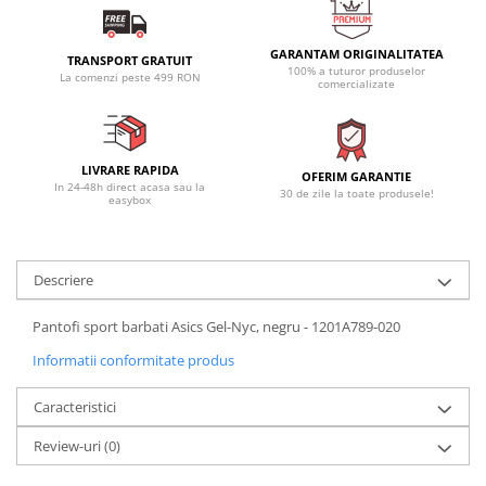
GARANTAM ORIGINALITATEA
TRANSPORT GRATUIT
100% a tuturor produselor
La comenzi peste 499 RON
comercializate
LIVRARE RAPIDA
OFERIM GARANTIE
In 24-48h direct acasa sau la
30 de zile la toate produsele!
easybox
Descriere
Pantofi sport barbati Asics Gel-Nyc, negru - 1201A789-020
Informatii conformitate produs
Caracteristici
Review-uri
(0)