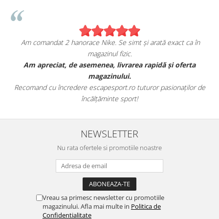
Am comandat 2 hanorace Nike. Se simt și arată exact ca în
magazinul fizic.
t
Am apreciat, de asemenea, livrarea rapidă și oferta
magazinului.
Recomand cu încredere escapesport.ro tuturor pasionaților de
încălțăminte sport!
NEWSLETTER
Nu rata ofertele si promotiile noastre
Vreau sa primesc newsletter cu promotiile
magazinului. Afla mai multe in
Politica de
Confidentialitate