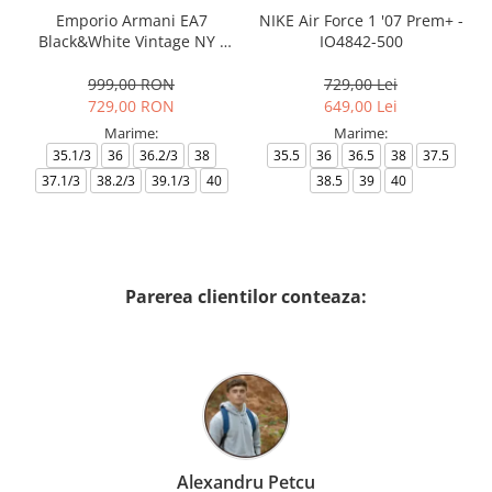
Emporio Armani EA7
NIKE Air Force 1 '07 Prem+ -
Black&White Vintage NY -
IO4842-500
AF18609-7X000541-MZ926
999,00 RON
729,00 Lei
729,00 RON
649,00 Lei
Marime:
Marime:
35.1/3
36
36.2/3
38
35.5
36
36.5
38
37.5
37.1/3
38.2/3
39.1/3
40
38.5
39
40
Parerea clientilor conteaza:
Alexandru Petcu