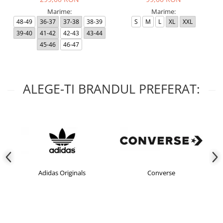
Marime:
Marime:
48-49
36-37
37-38
38-39
S
M
L
XL
XXL
39-40
41-42
42-43
43-44
45-46
46-47
ALEGE-TI BRANDUL PREFERAT:
Adidas Originals
Converse