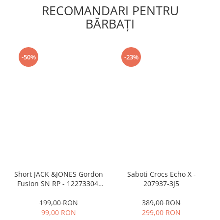
RECOMANDARI PENTRU
BĂRBAŢI
-50%
-23%
Short JACK &JONES Gordon
Saboti Crocs Echo X -
Fusion SN RP - 12273304-
207937-3J5
Black RP
199,00 RON
389,00 RON
99,00 RON
299,00 RON