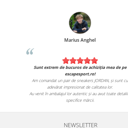
Marius Anghel
Sunt extrem de bucuros de achiziția mea de pe
escapesport.ro!
Am comandat un pair de sneakers JORDAN, și sunt c
adevărat impresionat de calitatea lor.
Au venit în ambalajul lor autentic și au avut toate detalii
specifice mărcii.
NEWSLETTER