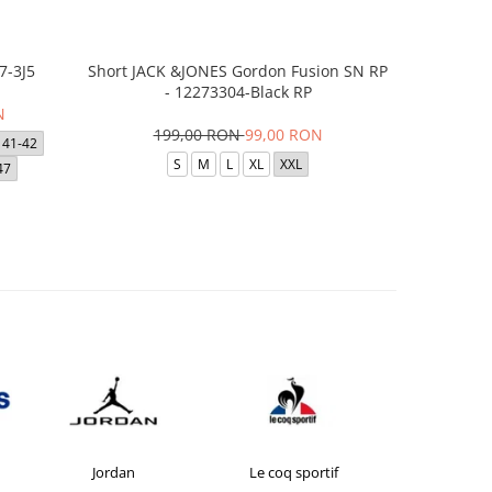
7-3J5
Short JACK &JONES Gordon Fusion SN RP
Short JACK
- 12273304-Black RP
- 12
N
199,00 RON
99,00 RON
1
41-42
S
M
L
XL
XXL
47
Jordan
Le coq sportif
New Bal