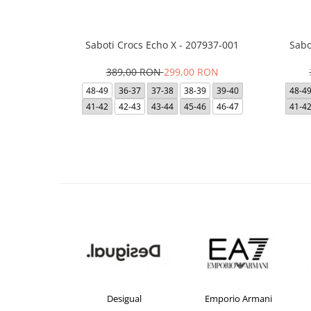
Saboti Crocs Echo X - 207937-001
Sabo
389,00 RON
299,00 RON
48-49
36-37
37-38
38-39
39-40
48-4
41-42
42-43
43-44
45-46
46-47
41-4
crocs
Desigual
Emporio Armani