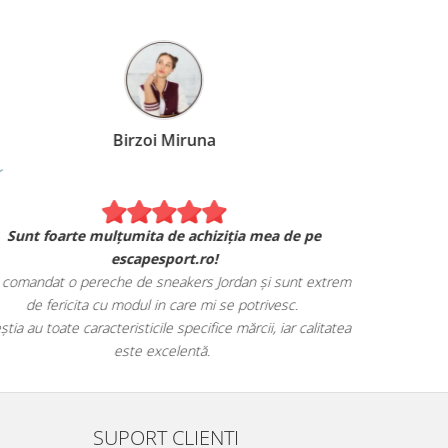
Birzoi Miruna
Experiența 
Sunt foarte mulțumita de achiziția mea de pe
Am comand
escapesport.ro!
mulțumita d
comandat o pereche de sneakers Jordan și sunt extrem
Livrarea
de fericita cu modul in care mi se potrivesc.
știa au toate caracteristicile specifice mărcii, iar calitatea
este excelentă.
SUPORT CLIENTI