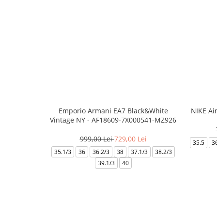
Emporio Armani EA7 Black&White
NIKE Ai
Vintage NY - AF18609-7X000541-MZ926
999,00 Lei
729,00 Lei
35.5
3
35.1/3
36
36.2/3
38
37.1/3
38.2/3
39.1/3
40