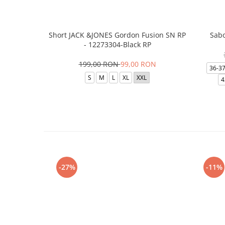
Short JACK &JONES Gordon Fusion SN RP
Sabo
- 12273304-Black RP
199,00 RON
99,00 RON
36-3
S
M
L
XL
XXL
4
-27%
-11%