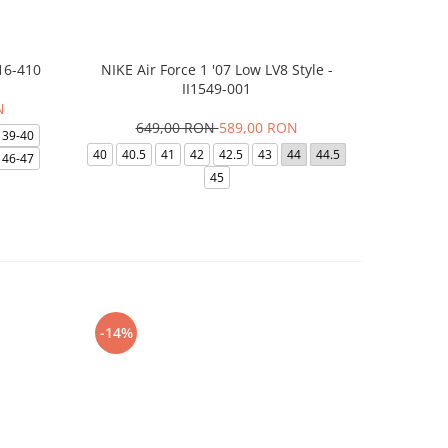
16-410
NIKE Air Force 1 '07 Low LV8 Style -
Saboti Cr
II1549-001
N
649,00 RON
589,00 RON
32
39-40
40
40.5
41
42
42.5
43
44
44.5
48-49
46-47
45
-14%
-24%