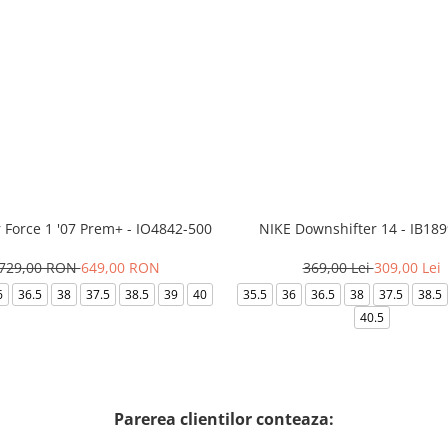
r Force 1 '07 Prem+ - IO4842-500
NIKE Downshifter 14 - IB18
729,00 RON
649,00 RON
369,00 Lei
309,00 Lei
6
36.5
38
37.5
38.5
39
40
35.5
36
36.5
38
37.5
38.5
40.5
Parerea clientilor conteaza: