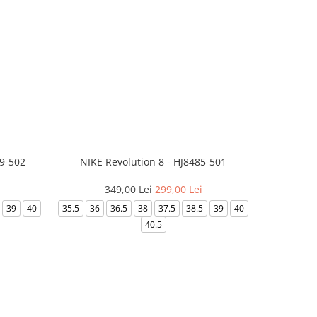
99-502
NIKE Revolution 8 - HJ8485-501
Saboti 
349,00 Lei
299,00 Lei
3
39
40
35.5
36
36.5
38
37.5
38.5
39
40
36-
40.5