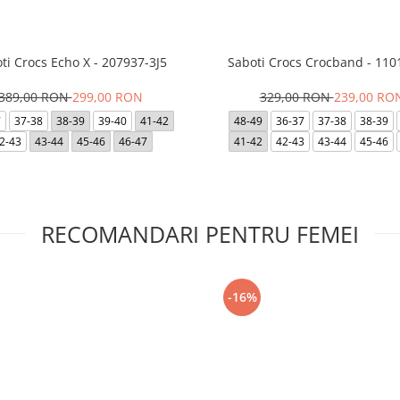
ti Crocs Echo X - 207937-3J5
Saboti Crocs Crocband - 110
389,00 RON
299,00 RON
329,00 RON
239,00 RO
7
37-38
38-39
39-40
41-42
48-49
36-37
37-38
38-39
2-43
43-44
45-46
46-47
41-42
42-43
43-44
45-46
RECOMANDARI PENTRU FEMEI
-16%