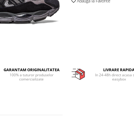
Adauga la Favorite
GARANTAM ORIGINALITATEA
LIVRARE RAPID
100% a tuturor produselor
In 24-48h direct acasa 
comercializate
easybox