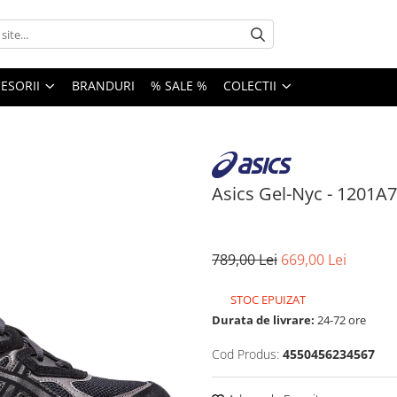
ESORII
BRANDURI
% SALE %
COLECTII
Asics Gel-Nyc - 1201A
789,00 Lei
669,00 Lei
STOC EPUIZAT
Durata de livrare:
24-72 ore
Cod Produs:
4550456234567