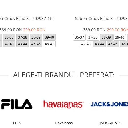
ti Crocs Echo X - 207937-1FT
Saboti Crocs Echo X - 20793
389,00 RON
299,00 RON
389,00 RON
299,00 RO
9
36-37
37-38
38-39
39-40
36-37
37-38
38-39
39-40
2
42-43
43-44
45-46
46-47
42-43
43-44
45-46
46-
ALEGE-TI BRANDUL PREFERAT:
FILA
Havaianas
JACK &JONES