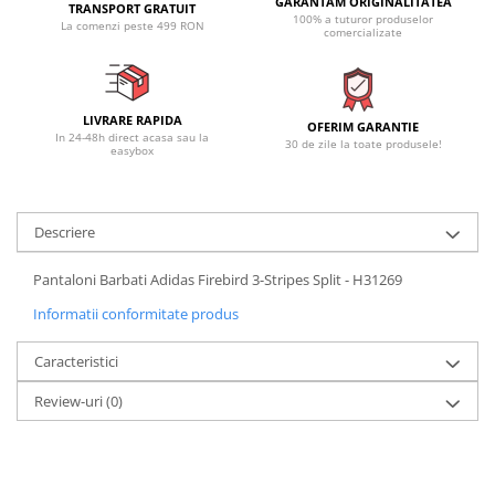
GARANTAM ORIGINALITATEA
TRANSPORT GRATUIT
100% a tuturor produselor
La comenzi peste 499 RON
comercializate
LIVRARE RAPIDA
OFERIM GARANTIE
In 24-48h direct acasa sau la
30 de zile la toate produsele!
easybox
Descriere
Pantaloni Barbati Adidas Firebird 3-Stripes Split - H31269
Informatii conformitate produs
Caracteristici
Review-uri
(0)