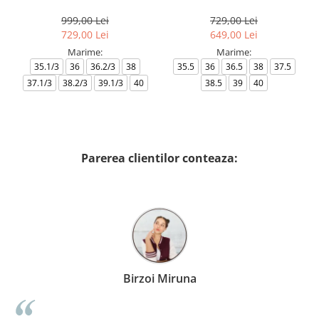
AF18609-7X000541-MZ926
999,00 Lei
729,00 Lei
729,00 Lei
649,00 Lei
Marime:
Marime:
35.1/3
36
36.2/3
38
35.5
36
36.5
38
37.5
37.1/3
38.2/3
39.1/3
40
38.5
39
40
Parerea clientilor conteaza:
Birzoi Miruna