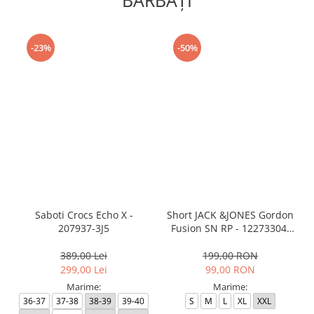
BĂRBAŢI
-23%
-50%
Saboti Crocs Echo X -
Short JACK &JONES Gordon
207937-3J5
Fusion SN RP - 12273304-
Black RP
389,00 Lei
199,00 RON
299,00 Lei
99,00 RON
Marime:
Marime:
36-37
37-38
38-39
39-40
S
M
L
XL
XXL