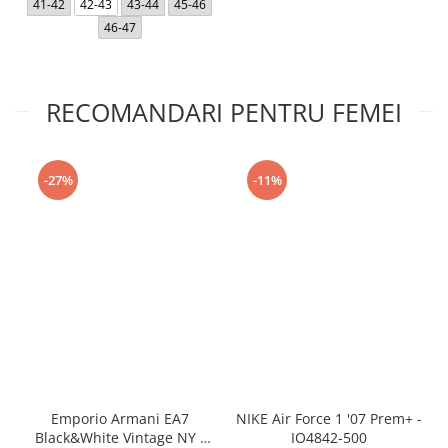
41-42
42-43
43-44
45-46
46-47
RECOMANDARI PENTRU FEMEI
-27%
-11%
Emporio Armani EA7
NIKE Air Force 1 '07 Prem+ -
Black&White Vintage NY -
IO4842-500