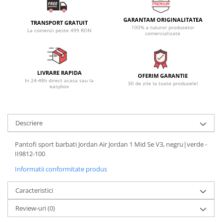
GARANTAM ORIGINALITATEA
TRANSPORT GRATUIT
100% a tuturor produselor
La comenzi peste 499 RON
comercializate
LIVRARE RAPIDA
OFERIM GARANTIE
In 24-48h direct acasa sau la
30 de zile la toate produsele!
easybox
Descriere
Pantofi sport barbati Jordan Air Jordan 1 Mid Se V3, negru|verde -
II9812-100
Informatii conformitate produs
Caracteristici
Review-uri
(0)