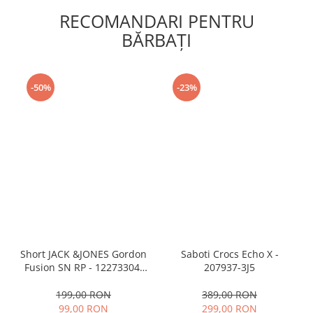
RECOMANDARI PENTRU
BĂRBAŢI
-50%
-23%
Short JACK &JONES Gordon
Saboti Crocs Echo X -
Fusion SN RP - 12273304-
207937-3J5
Black RP
199,00 RON
389,00 RON
99,00 RON
299,00 RON