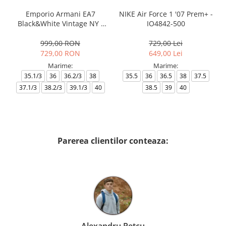
Emporio Armani EA7
NIKE Air Force 1 '07 Prem+ -
Black&White Vintage NY -
IO4842-500
AF18609-7X000541-MZ926
999,00 RON
729,00 Lei
729,00 RON
649,00 Lei
Marime:
Marime:
35.1/3
36
36.2/3
38
35.5
36
36.5
38
37.5
37.1/3
38.2/3
39.1/3
40
38.5
39
40
Parerea clientilor conteaza: