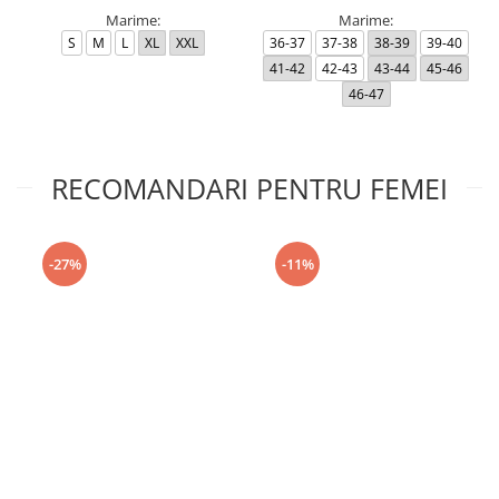
Marime:
Marime:
S
M
L
XL
XXL
36-37
37-38
38-39
39-40
41-42
42-43
43-44
45-46
46-47
RECOMANDARI PENTRU FEMEI
-27%
-11%