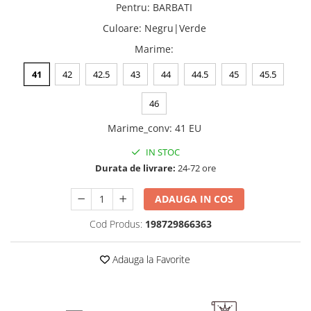
Pentru
:
BARBATI
Culoare
:
Negru|Verde
Marime
:
41
42
42.5
43
44
44.5
45
45.5
46
Marime_conv
:
41 EU
IN STOC
Durata de livrare:
24-72 ore
ADAUGA IN COS
Cod Produs:
198729866363
Adauga la Favorite