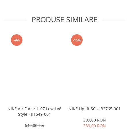
PRODUSE SIMILARE
-9%
-15%
NIKE Air Force 1 '07 Low LV8
NIKE Uplift SC - IB2765-001
Style - II1549-001
399,00 RON
649,00 Lei
339,00 RON