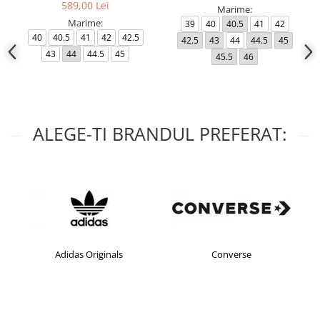
589,00 Lei
Marime:
Marime:
39
40
40.5
41
42
40
40.5
41
42
42.5
42.5
43
44
44.5
45
43
44
44.5
45
45.5
46
ALEGE-TI BRANDUL PREFERAT:
Adidas Originals
Converse