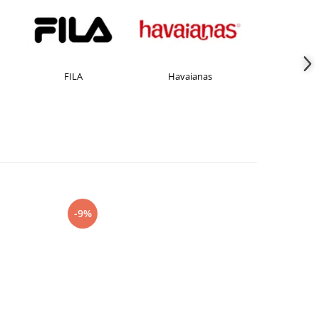
FILA
Havaianas
JACK &JONES
-9%
-27%