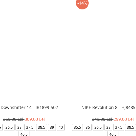
-14%
 Downshifter 14 - IB1899-502
NIKE Revolution 8 - HJ8485
369,00 Lei
309,00 Lei
349,00 Lei
299,00 Lei
6
36.5
38
37.5
38.5
39
40
35.5
36
36.5
38
37.5
38.5
40.5
40.5