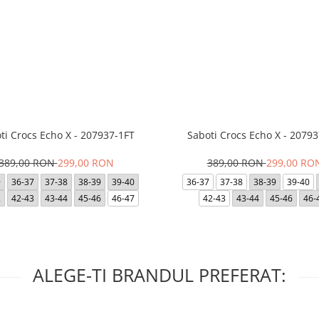
ti Crocs Echo X - 207937-1FT
Saboti Crocs Echo X - 20793
389,00 RON
299,00 RON
389,00 RON
299,00 RO
9
36-37
37-38
38-39
39-40
36-37
37-38
38-39
39-40
2
42-43
43-44
45-46
46-47
42-43
43-44
45-46
46-
ALEGE-TI BRANDUL PREFERAT: