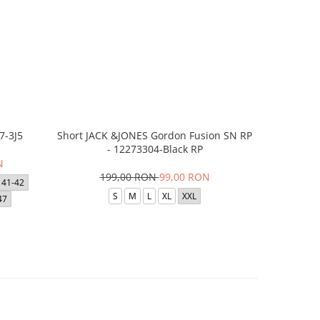
7-3J5
Short JACK &JONES Gordon Fusion SN RP
Short JACK
- 12273304-Black RP
- 12
N
199,00 RON
99,00 RON
1
41-42
S
M
L
XL
XXL
47