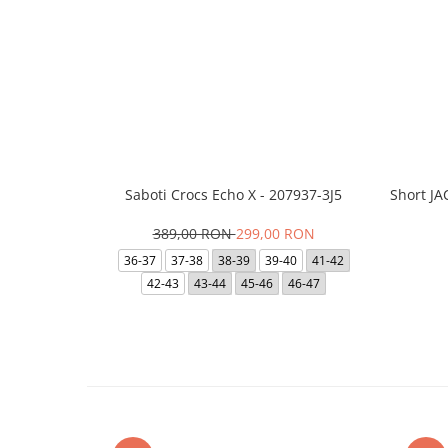
Saboti Crocs Echo X - 207937-3J5
Short J
389,00 RON
299,00 RON
36-37
37-38
38-39
39-40
41-42
42-43
43-44
45-46
46-47