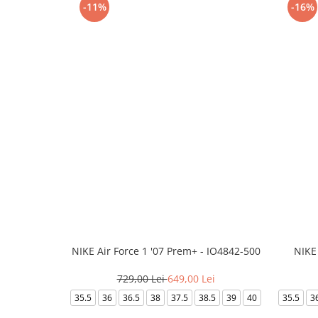
-11%
-16%
NIKE Air Force 1 '07 Prem+ - IO4842-500
NIKE
729,00 Lei
649,00 Lei
35.5
36
36.5
38
37.5
38.5
39
40
35.5
3