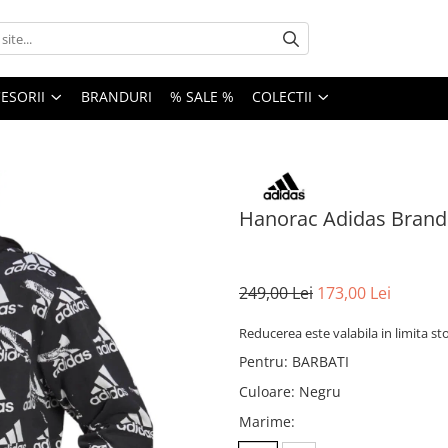
ESORII
BRANDURI
% SALE %
COLECTII
Hanorac Adidas Brand
249,00 Lei
173,00 Lei
Reducerea este valabila in limita st
Pentru
:
BARBATI
Culoare
:
Negru
Marime
: