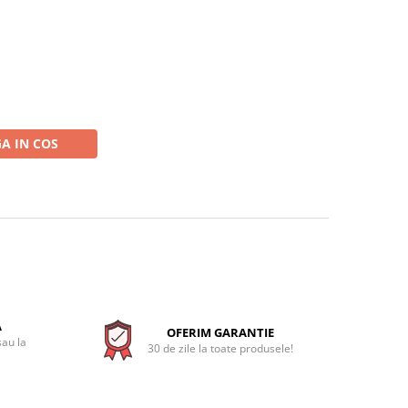
A IN COS
A
OFERIM GARANTIE
sau la
30 de zile la toate produsele!