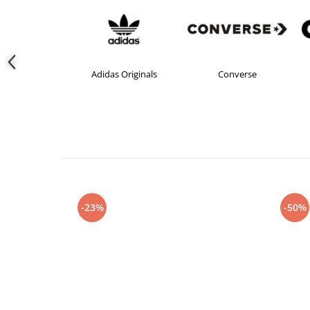
as
Adidas Originals
Converse
-23%
-50%