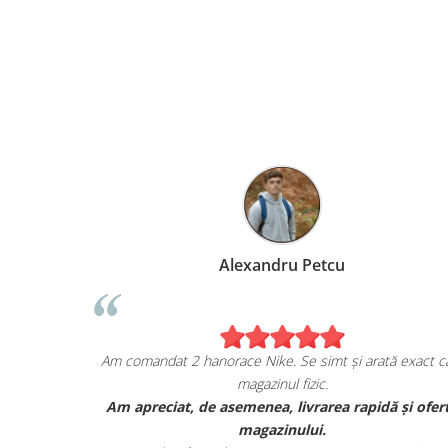
Alexandru Petcu
ia mea de pe
Am comandat 2 hanorace Nike. Se simt și arată exa
magazinul fizic.
AN, și sunt cu
Am apreciat, de asemenea, livrarea rapidă și 
a lor.
magazinului.