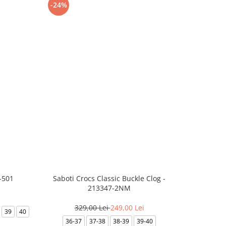
-24%
-8%
-501
Saboti Crocs Classic Buckle Clog -
Skechers B
213347-2NM
329,00 Lei
249,00 Lei
3
39
40
36-37
37-38
38-39
39-40
35.5
36