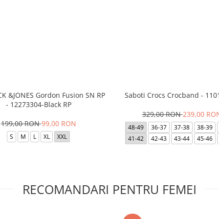
ACK &JONES Gordon Fusion SN RP
Saboti Crocs Crocband - 110
- 12273304-Black RP
329,00 RON
239,00 RO
199,00 RON
99,00 RON
48-49
36-37
37-38
38-39
S
M
L
XL
XXL
41-42
42-43
43-44
45-46
RECOMANDARI PENTRU FEMEI