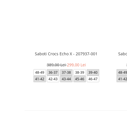
Saboti Crocs Echo X - 207937-001
Sabo
389,00 Lei
299,00 Lei
48-49
36-37
37-38
38-39
39-40
48-4
41-42
42-43
43-44
45-46
46-47
41-4