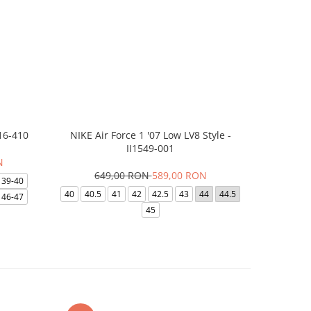
16-410
NIKE Air Force 1 '07 Low LV8 Style -
Saboti Cr
II1549-001
N
649,00 RON
589,00 RON
32
39-40
40
40.5
41
42
42.5
43
44
44.5
48-49
46-47
45