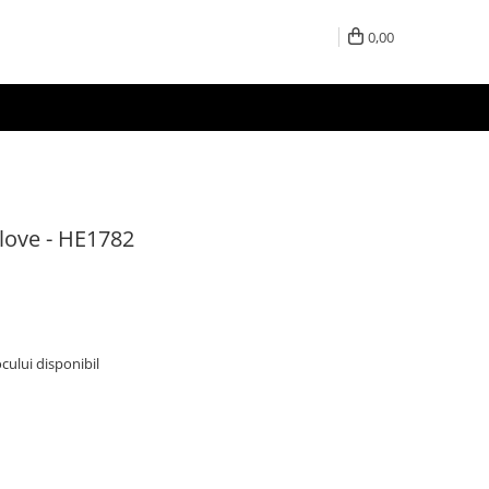
0,00
love - HE1782
ocului disponibil