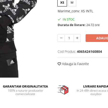
XS
M
Marime_conv
:
XS INTL
IN STOC
Durata de livrare:
24-72 ore
ADAUG
Cod Produs:
4065424160804
Adauga la Favorite
GARANTAM ORIGINALITATEA
LIVRARE RAPID
100% a tuturor produselor
In 24-48h direct acasa 
comercializate
easybox