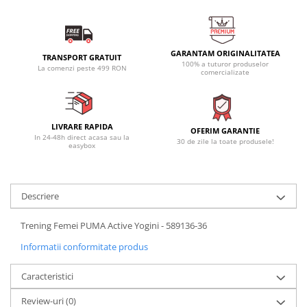
GARANTAM ORIGINALITATEA
TRANSPORT GRATUIT
100% a tuturor produselor
La comenzi peste 499 RON
comercializate
LIVRARE RAPIDA
OFERIM GARANTIE
In 24-48h direct acasa sau la
30 de zile la toate produsele!
easybox
Descriere
Trening Femei PUMA Active Yogini - 589136-36
Informatii conformitate produs
Caracteristici
Review-uri
(0)