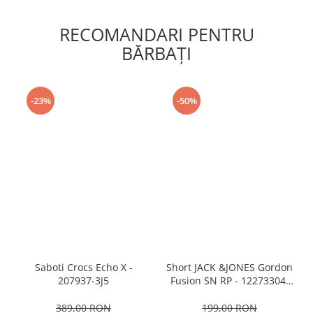
RECOMANDARI PENTRU
BĂRBAŢI
-23%
-50%
Saboti Crocs Echo X -
Short JACK &JONES Gordon
207937-3J5
Fusion SN RP - 12273304-
Black RP
389,00 RON
199,00 RON