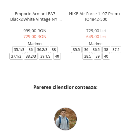
Emporio Armani EA7
NIKE Air Force 1 '07 Prem+ -
Black&White Vintage NY -
IO4842-500
AF18609-7X000541-MZ926
999,00 RON
729,00 Lei
729,00 RON
649,00 Lei
Marime:
Marime:
35.1/3
36
36.2/3
38
35.5
36
36.5
38
37.5
37.1/3
38.2/3
39.1/3
40
38.5
39
40
Parerea clientilor conteaza: