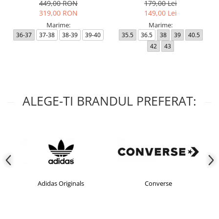
449,00 RON
179,00 Lei
319,00 RON
149,00 Lei
Marime:
Marime:
36-37
37-38
38-39
39-40
35.5
36.5
38
39
40.5
42
43
ALEGE-TI BRANDUL PREFERAT:
iginals
Converse
crocs