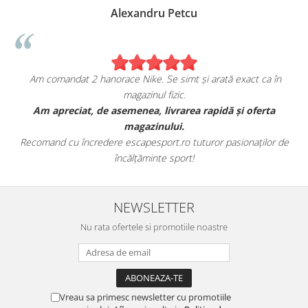
 Petcu
Birzoi Mirun
 simt și arată exact ca în
Sunt foarte mulțumita de ach
fizic.
escapesport.ro
ivrarea rapidă și oferta
Am comandat o pereche de sneakers J
lui.
fericita cu modul in care mi
t.ro tuturor pasionaților de
Aceștia au toate caracteristicile specif
 sport!
este excelentă
NEWSLETTER
Nu rata ofertele si promotiile noastre
Vreau sa primesc newsletter cu promotiile