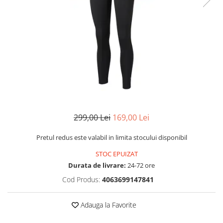
MINGI
MAIOURI
JACHETE ȘI GECI SPORT
PANTALONI SCURȚI
Graviton
crocs Jibbitz
CAMASI
VESTE
MAIOURI
Emporio Armani EA7
BLUGI
MAIOURI
BLUGI LUNGI
FULARE
Ultimate Kombat
BLUGI SCURTI
Black&White
SETURI CADOU
Classic Sneakers
MANUSI
Crusher
Core Identity
Visibility
Incaltaminte Pro Running
299,00 Lei
169,00 Lei
Ghete baschet
Pretul redus este valabil in limita stocului disponibil
Ghete fotbal
STOC EPUIZAT
Geci de iarna
Durata de livrare:
24-72 ore
Jachete de primavara-toamna
Cod Produs:
4063699147841
Shorturi de baie
Adauga la Favorite