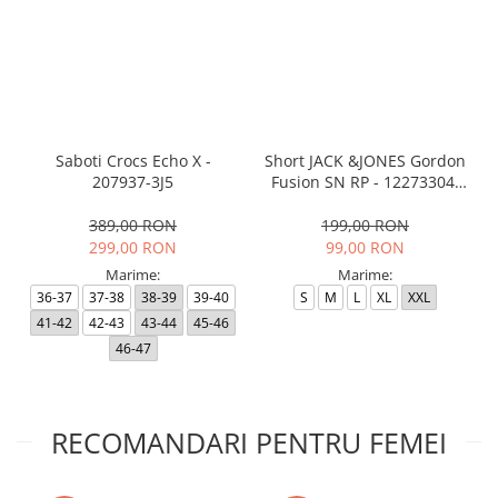
Saboti Crocs Echo X -
Short JACK &JONES Gordon
207937-3J5
Fusion SN RP - 12273304-
Black RP
389,00 RON
199,00 RON
299,00 RON
99,00 RON
Marime:
Marime:
36-37
37-38
38-39
39-40
S
M
L
XL
XXL
41-42
42-43
43-44
45-46
46-47
RECOMANDARI PENTRU FEMEI