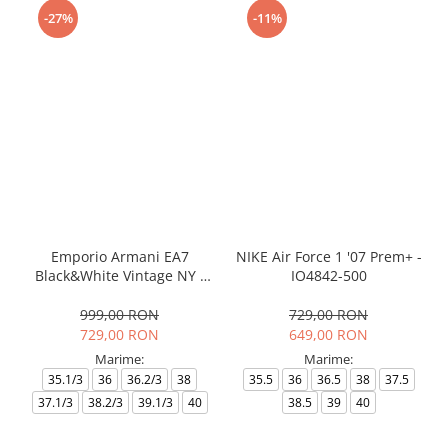
-27%
-11%
Emporio Armani EA7
NIKE Air Force 1 '07 Prem+ -
Black&White Vintage NY -
IO4842-500
AF18609-7X000541-MZ926
999,00 RON
729,00 RON
729,00 RON
649,00 RON
Marime:
Marime:
35.1/3
36
36.2/3
38
35.5
36
36.5
38
37.5
37.1/3
38.2/3
39.1/3
40
38.5
39
40