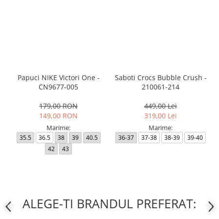
Papuci NIKE Victori One -
Saboti Crocs Bubble Crush -
CN9677-005
210061-214
179,00 RON
449,00 Lei
149,00 RON
319,00 Lei
Marime:
Marime:
35.5
36.5
38
39
40.5
36-37
37-38
38-39
39-40
42
43
ALEGE-TI BRANDUL PREFERAT: