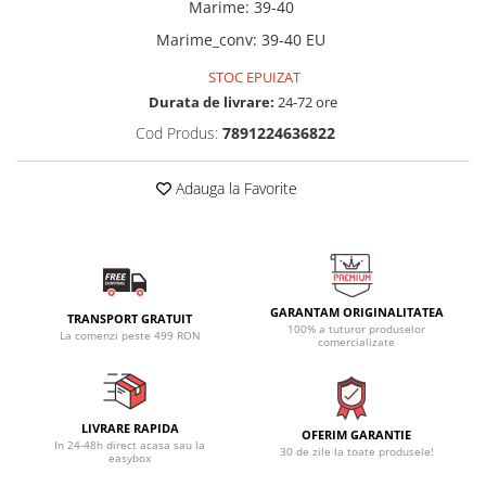
Marime
:
39-40
Marime_conv
:
39-40 EU
STOC EPUIZAT
Durata de livrare:
24-72 ore
Cod Produs:
7891224636822
Adauga la Favorite
GARANTAM ORIGINALITATEA
TRANSPORT GRATUIT
100% a tuturor produselor
La comenzi peste 499 RON
comercializate
LIVRARE RAPIDA
OFERIM GARANTIE
In 24-48h direct acasa sau la
30 de zile la toate produsele!
easybox