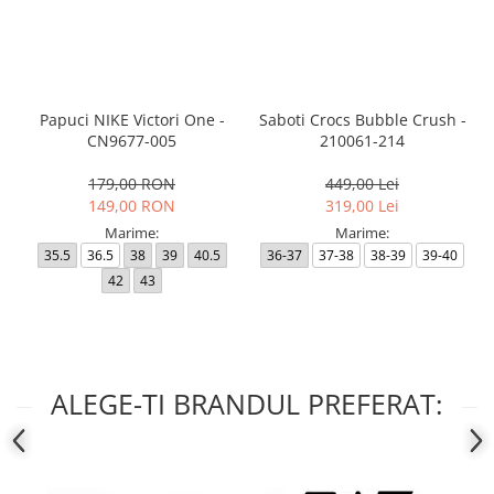
Papuci NIKE Victori One -
Saboti Crocs Bubble Crush -
CN9677-005
210061-214
179,00 RON
449,00 Lei
149,00 RON
319,00 Lei
Marime:
Marime:
35.5
36.5
38
39
40.5
36-37
37-38
38-39
39-40
42
43
ALEGE-TI BRANDUL PREFERAT: