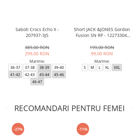
Saboti Crocs Echo X -
Short JACK &JONES Gordon
207937-3J5
Fusion SN RP - 12273304-
Black RP
389,00 RON
199,00 RON
299,00 RON
99,00 RON
Marime:
Marime:
36-37
37-38
38-39
39-40
S
M
L
XL
XXL
41-42
42-43
43-44
45-46
46-47
RECOMANDARI PENTRU FEMEI
-27%
-11%