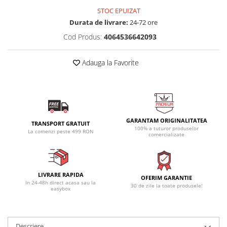
STOC EPUIZAT
Durata de livrare:
24-72 ore
Cod Produs:
4064536642093
Adauga la Favorite
GARANTAM ORIGINALITATEA
TRANSPORT GRATUIT
100% a tuturor produselor
La comenzi peste 499 RON
comercializate
LIVRARE RAPIDA
OFERIM GARANTIE
In 24-48h direct acasa sau la
30 de zile la toate produsele!
easybox
Descriere