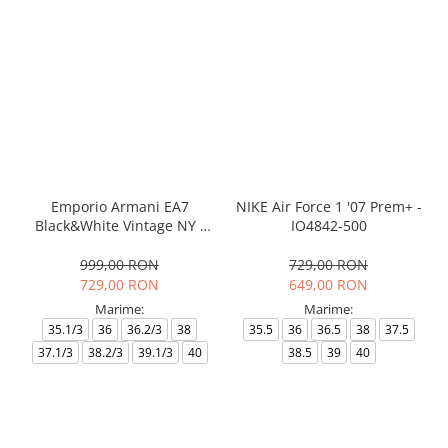
Emporio Armani EA7
NIKE Air Force 1 '07 Prem+ -
Black&White Vintage NY -
IO4842-500
AF18609-7X000541-MZ926
999,00 RON
729,00 RON
729,00 RON
649,00 RON
Marime:
Marime:
35.1/3
36
36.2/3
38
35.5
36
36.5
38
37.5
37.1/3
38.2/3
39.1/3
40
38.5
39
40