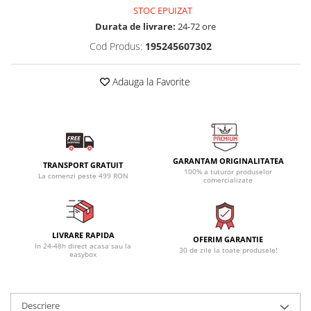
STOC EPUIZAT
Durata de livrare:
24-72 ore
Cod Produs:
195245607302
Adauga la Favorite
GARANTAM ORIGINALITATEA
TRANSPORT GRATUIT
100% a tuturor produselor
La comenzi peste 499 RON
comercializate
LIVRARE RAPIDA
OFERIM GARANTIE
In 24-48h direct acasa sau la
30 de zile la toate produsele!
easybox
Descriere