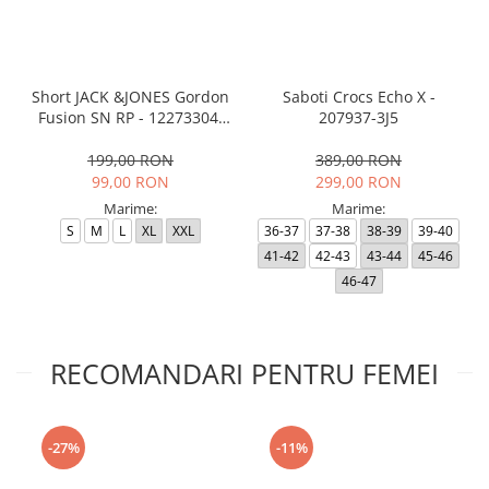
Short JACK &JONES Gordon
Saboti Crocs Echo X -
Fusion SN RP - 12273304-
207937-3J5
Black RP
199,00 RON
389,00 RON
99,00 RON
299,00 RON
Marime:
Marime:
S
M
L
XL
XXL
36-37
37-38
38-39
39-40
41-42
42-43
43-44
45-46
46-47
RECOMANDARI PENTRU FEMEI
-27%
-11%