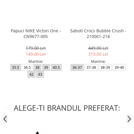
Papuci NIKE Victori One -
Saboti Crocs Bubble Crush -
CN9677-005
210061-214
179,00 Lei
449,00 Lei
149,00 Lei
319,00 Lei
Marime:
Marime:
35.5
36.5
38
39
40.5
36-37
37-38
38-39
39-40
42
43
ALEGE-TI BRANDUL PREFERAT: