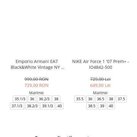
Emporio Armani EA7
NIKE Air Force 1 '07 Prem+ -
Black&White Vintage NY -
IO4842-500
AF18609-7X000541-MZ926
999,00 RON
729,00 Lei
729,00 RON
649,00 Lei
Marime:
Marime:
35.1/3
36
36.2/3
38
35.5
36
36.5
38
37.5
37.1/3
38.2/3
39.1/3
40
38.5
39
40