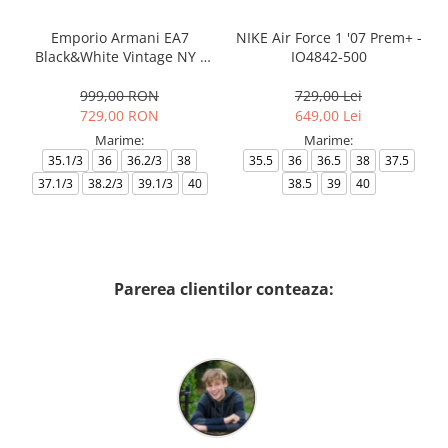
Emporio Armani EA7
NIKE Air Force 1 '07 Prem+ -
Black&White Vintage NY -
IO4842-500
AF18609-7X000541-MZ926
999,00 RON
729,00 Lei
729,00 RON
649,00 Lei
Marime:
Marime:
35.1/3
36
36.2/3
38
35.5
36
36.5
38
37.5
37.1/3
38.2/3
39.1/3
40
38.5
39
40
Parerea clientilor conteaza: