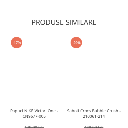
PRODUSE SIMILARE
-17%
-29%
Papuci NIKE Victori One -
Saboti Crocs Bubble Crush -
CN9677-005
210061-214
179,00 Lei
449,00 Lei