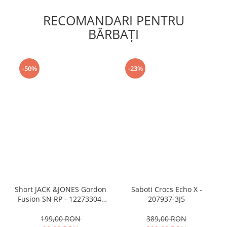
RECOMANDARI PENTRU
BĂRBAŢI
-50%
-23%
Short JACK &JONES Gordon
Saboti Crocs Echo X -
Fusion SN RP - 12273304-
207937-3J5
Black RP
199,00 RON
389,00 RON