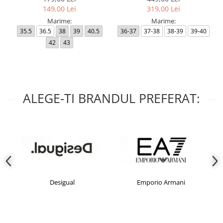
149,00 Lei
319,00 Lei
Marime:
Marime:
35.5
36.5
38
39
40.5
36-37
37-38
38-39
39-40
42
43
ALEGE-TI BRANDUL PREFERAT:
Desigual
Emporio Armani