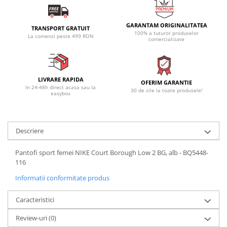
GARANTAM ORIGINALITATEA
TRANSPORT GRATUIT
100% a tuturor produselor
La comenzi peste 499 RON
comercializate
LIVRARE RAPIDA
OFERIM GARANTIE
In 24-48h direct acasa sau la
30 de zile la toate produsele!
easybox
Descriere
Pantofi sport femei NIKE Court Borough Low 2 BG, alb - BQ5448-
116
Informatii conformitate produs
Caracteristici
Review-uri
(0)