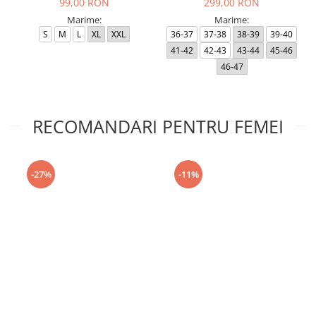
99,00 RON
299,00 RON
Marime:
Marime:
S
M
L
XL
XXL
36-37
37-38
38-39
39-40
41-42
42-43
43-44
45-46
46-47
RECOMANDARI PENTRU FEMEI
-27%
-11%