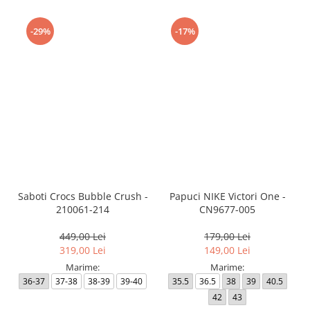
-29%
-17%
Saboti Crocs Bubble Crush -
Papuci NIKE Victori One -
210061-214
CN9677-005
449,00 Lei
179,00 Lei
319,00 Lei
149,00 Lei
Marime:
Marime:
36-37
37-38
38-39
39-40
35.5
36.5
38
39
40.5
42
43