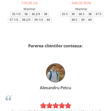
729,00 Lei
649,00 RON
Marime:
Marime:
35.1/3
36
36.2/3
38
35.5
36
36.5
38
37.5
37.1/3
38.2/3
39.1/3
40
38.5
39
40
Parerea clientilor conteaza:
Alexandru Petcu