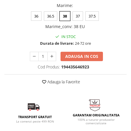
Marime
:
36
36.5
38
37
37.5
Marime_conv
:
38 EU
IN STOC
Durata de livrare:
24-72 ore
ADAUGA IN COS
Cod Produs:
194435646923
Adauga la Favorite
GARANTAM ORIGINALITATEA
TRANSPORT GRATUIT
100% a tuturor produselor
La comenzi peste 499 RON
comercializate