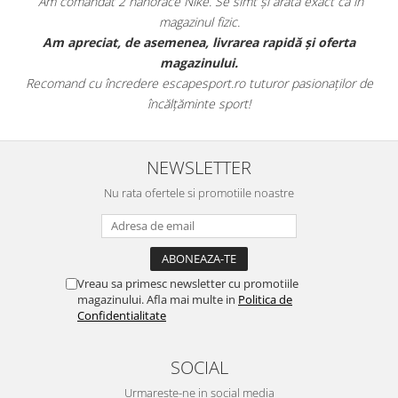
Am comandat 2 hanorace Nike. Se simt și arată exact ca în
magazinul fizic.
t
Am apreciat, de asemenea, livrarea rapidă și oferta
magazinului.
Recomand cu încredere escapesport.ro tuturor pasionaților de
încălțăminte sport!
NEWSLETTER
Nu rata ofertele si promotiile noastre
Vreau sa primesc newsletter cu promotiile
magazinului. Afla mai multe in
Politica de
Confidentialitate
SOCIAL
Urmareste-ne in social media