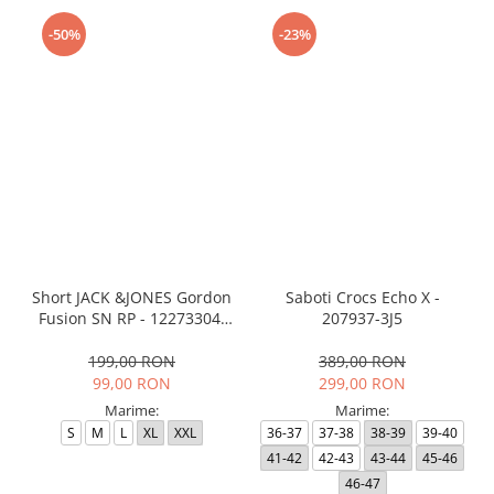
-50%
-23%
Short JACK &JONES Gordon
Saboti Crocs Echo X -
Fusion SN RP - 12273304-
207937-3J5
Black RP
199,00 RON
389,00 RON
99,00 RON
299,00 RON
Marime:
Marime:
S
M
L
XL
XXL
36-37
37-38
38-39
39-40
41-42
42-43
43-44
45-46
46-47