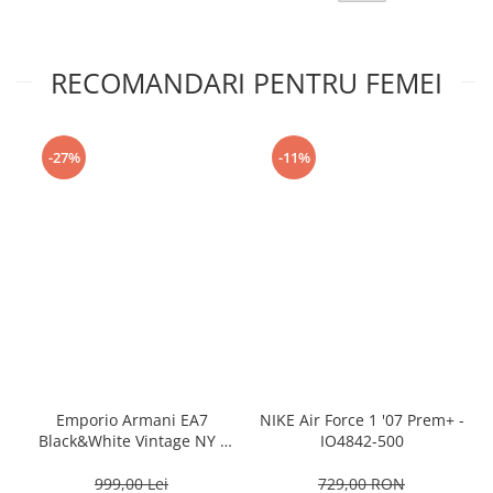
RECOMANDARI PENTRU FEMEI
-27%
-11%
Emporio Armani EA7
NIKE Air Force 1 '07 Prem+ -
Black&White Vintage NY -
IO4842-500
AF18609-7X000541-MZ926
999,00 Lei
729,00 RON