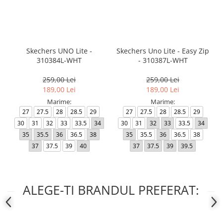
Skechers UNO Lite -
Skechers Uno Lite - Easy Zip
310384L-WHT
- 310387L-WHT
259,00 Lei
259,00 Lei
189,00 Lei
189,00 Lei
Marime:
Marime:
27
27.5
28
28.5
29
27
27.5
28
28.5
29
30
31
32
33
33.5
34
30
31
32
33
33.5
34
35
35.5
36
36.5
38
35
35.5
36
36.5
38
37
37.5
39
40
37
37.5
39
39.5
ALEGE-TI BRANDUL PREFERAT: