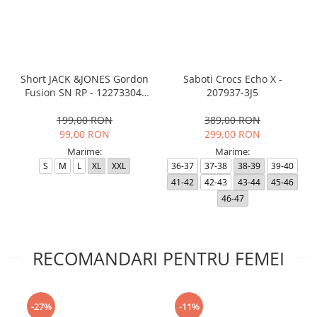
Short JACK &JONES Gordon
Saboti Crocs Echo X -
Fusion SN RP - 12273304-
207937-3J5
Black RP
199,00 RON
389,00 RON
99,00 RON
299,00 RON
Marime:
Marime:
S
M
L
XL
XXL
36-37
37-38
38-39
39-40
41-42
42-43
43-44
45-46
46-47
RECOMANDARI PENTRU FEMEI
-27%
-11%