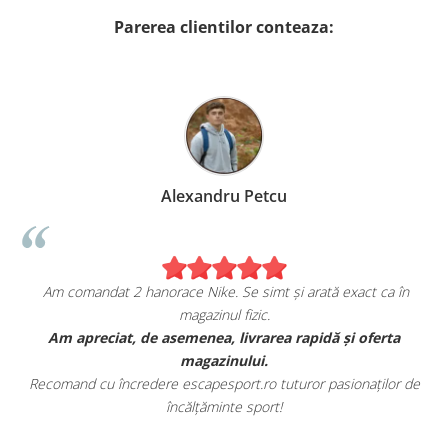
Parerea clientilor conteaza:
ndru Petcu
Birzoi M
ke. Se simt și arată exact ca în
Sunt foarte mulțumita d
inul fizic.
escapespo
a, livrarea rapidă și oferta
Am comandat o pereche de sneake
azinului.
fericita cu modul in ca
esport.ro tuturor pasionaților de
Aceștia au toate caracteristicile 
ăminte sport!
este exce