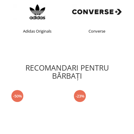
s Originals
Converse
crocs
RECOMANDARI PENTRU
BĂRBAŢI
-50%
-23%