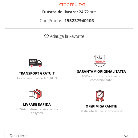
STOC EPUIZAT
Durata de livrare:
24-72 ore
Cod Produs:
195237940103
Adauga la Favorite
GARANTAM ORIGINALITATEA
TRANSPORT GRATUIT
100% a tuturor produselor
La comenzi peste 499 RON
comercializate
LIVRARE RAPIDA
OFERIM GARANTIE
In 24-48h direct acasa sau la
30 de zile la toate produsele!
easybox
Descriere