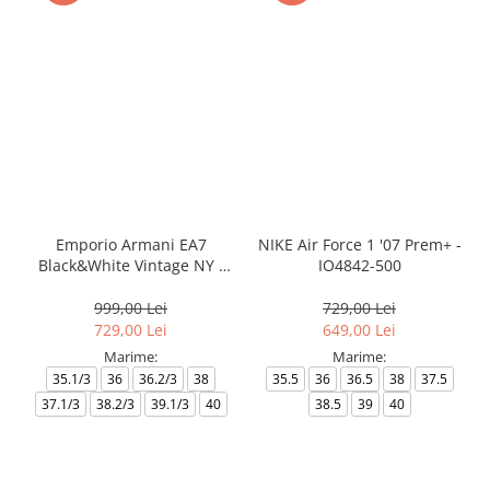
Emporio Armani EA7
NIKE Air Force 1 '07 Prem+ -
Black&White Vintage NY -
IO4842-500
AF18609-7X000541-MZ926
999,00 Lei
729,00 Lei
729,00 Lei
649,00 Lei
Marime:
Marime:
35.1/3
36
36.2/3
38
35.5
36
36.5
38
37.5
37.1/3
38.2/3
39.1/3
40
38.5
39
40