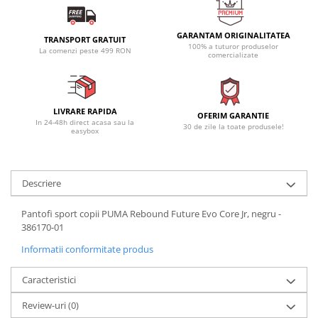
GARANTAM ORIGINALITATEA
TRANSPORT GRATUIT
100% a tuturor produselor
La comenzi peste 499 RON
comercializate
LIVRARE RAPIDA
OFERIM GARANTIE
In 24-48h direct acasa sau la
30 de zile la toate produsele!
easybox
Descriere
Pantofi sport copii PUMA Rebound Future Evo Core Jr, negru -
386170-01
Informatii conformitate produs
Caracteristici
Review-uri
(0)