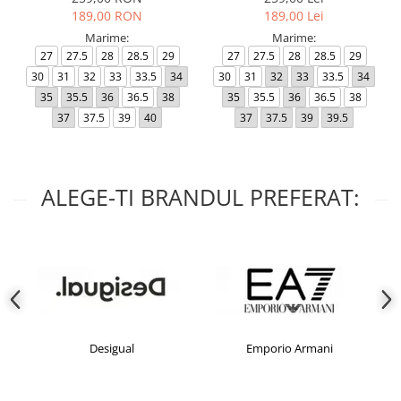
189,00 RON
189,00 Lei
Marime:
Marime:
27
27.5
28
28.5
29
27
27.5
28
28.5
29
30
31
32
33
33.5
34
30
31
32
33
33.5
34
35
35.5
36
36.5
38
35
35.5
36
36.5
38
37
37.5
39
40
37
37.5
39
39.5
ALEGE-TI BRANDUL PREFERAT:
Desigual
Emporio Armani