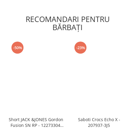
RECOMANDARI PENTRU
BĂRBAŢI
-50%
-23%
Short JACK &JONES Gordon
Saboti Crocs Echo X -
Fusion SN RP - 12273304-
207937-3J5
Black RP