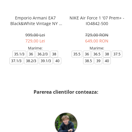
Emporio Armani EA7
NIKE Air Force 1 '07 Prem+ -
Black&White Vintage NY -
IO4842-500
AF18609-7X000541-MZ926
999,00 Lei
729,00 RON
729,00 Lei
649,00 RON
Marime:
Marime:
35.1/3
36
36.2/3
38
35.5
36
36.5
38
37.5
37.1/3
38.2/3
39.1/3
40
38.5
39
40
Parerea clientilor conteaza: