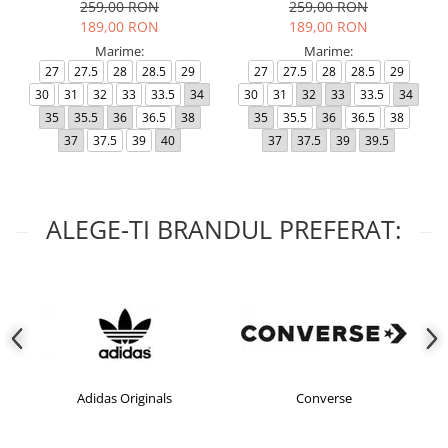
259,00 RON
259,00 RON
189,00 RON
189,00 RON
Marime:
Marime:
27
27.5
28
28.5
29
27
27.5
28
28.5
29
30
31
32
33
33.5
34
30
31
32
33
33.5
34
35
35.5
36
36.5
38
35
35.5
36
36.5
38
37
37.5
39
40
37
37.5
39
39.5
ALEGE-TI BRANDUL PREFERAT:
Adidas Originals
Converse