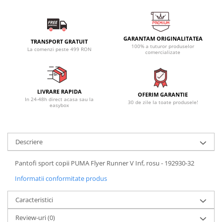
GARANTAM ORIGINALITATEA
TRANSPORT GRATUIT
100% a tuturor produselor
La comenzi peste 499 RON
comercializate
LIVRARE RAPIDA
OFERIM GARANTIE
In 24-48h direct acasa sau la
30 de zile la toate produsele!
easybox
Descriere
Pantofi sport copii PUMA Flyer Runner V Inf, rosu - 192930-32
Informatii conformitate produs
Caracteristici
Review-uri
(0)