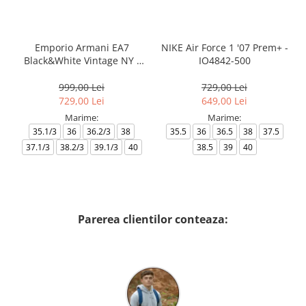
Emporio Armani EA7
NIKE Air Force 1 '07 Prem+ -
Black&White Vintage NY -
IO4842-500
AF18609-7X000541-MZ926
999,00 Lei
729,00 Lei
729,00 Lei
649,00 Lei
Marime:
Marime:
35.1/3
36
36.2/3
38
35.5
36
36.5
38
37.5
37.1/3
38.2/3
39.1/3
40
38.5
39
40
Parerea clientilor conteaza: