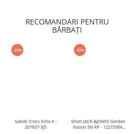
RECOMANDARI PENTRU
BĂRBAŢI
-23%
-50%
Saboti Crocs Echo X -
Short JACK &JONES Gordon
207937-3J5
Fusion SN RP - 12273304-
Black RP