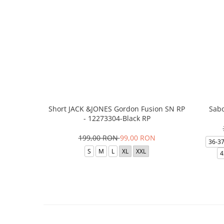
Short JACK &JONES Gordon Fusion SN RP
Sabo
- 12273304-Black RP
199,00 RON
99,00 RON
36-3
S
M
L
XL
XXL
4