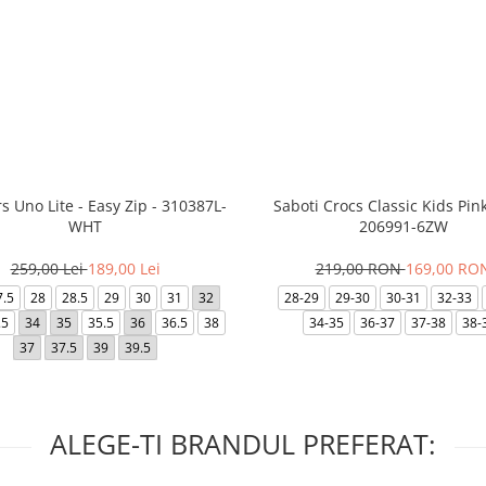
s Uno Lite - Easy Zip - 310387L-
Saboti Crocs Classic Kids Pink
WHT
206991-6ZW
259,00 Lei
189,00 Lei
219,00 RON
169,00 RO
7.5
28
28.5
29
30
31
32
28-29
29-30
30-31
32-33
.5
34
35
35.5
36
36.5
38
34-35
36-37
37-38
38-
37
37.5
39
39.5
ALEGE-TI BRANDUL PREFERAT: