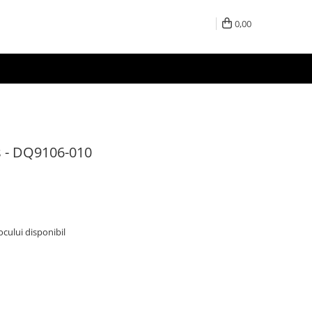
0,00
s - DQ9106-010
tocului disponibil