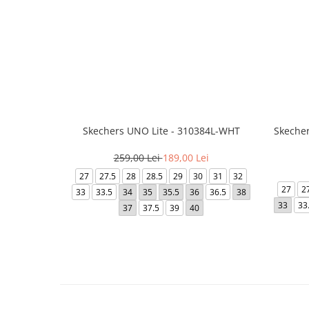
Skechers UNO Lite - 310384L-WHT
Skecher
259,00 Lei
189,00 Lei
27
27.5
28
28.5
29
30
31
32
27
2
33
33.5
34
35
35.5
36
36.5
38
33
33
37
37.5
39
40