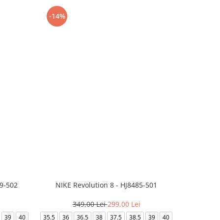
-14%
-24%
99-502
NIKE Revolution 8 - HJ8485-501
Saboti 
349,00 Lei
299,00 Lei
3
39
40
35.5
36
36.5
38
37.5
38.5
39
40