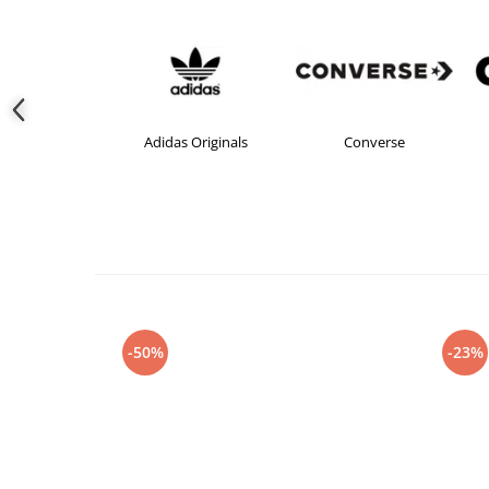
didas
Adidas Originals
Converse
-50%
-23%