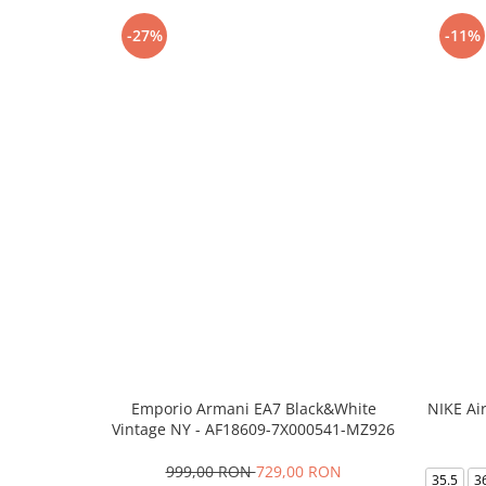
-27%
-11%
Emporio Armani EA7 Black&White
NIKE Ai
Vintage NY - AF18609-7X000541-MZ926
999,00 RON
729,00 RON
35.5
3