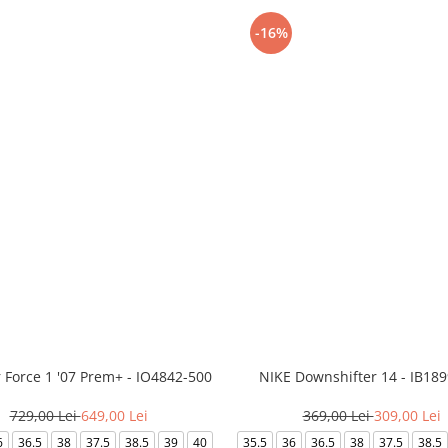
-16%
r Force 1 '07 Prem+ - IO4842-500
NIKE Downshifter 14 - IB18
729,00 Lei
649,00 Lei
369,00 Lei
309,00 Lei
6
36.5
38
37.5
38.5
39
40
35.5
36
36.5
38
37.5
38.5