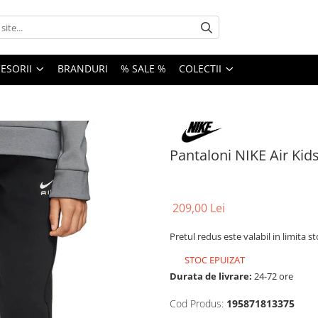
ESORII
BRANDURI
% SALE %
COLECTII
Pantaloni NIKE Air Kid
209,00 Lei
Pretul redus este valabil in limita s
STOC EPUIZAT
Durata de livrare:
24-72 ore
Cod Produs:
195871813375