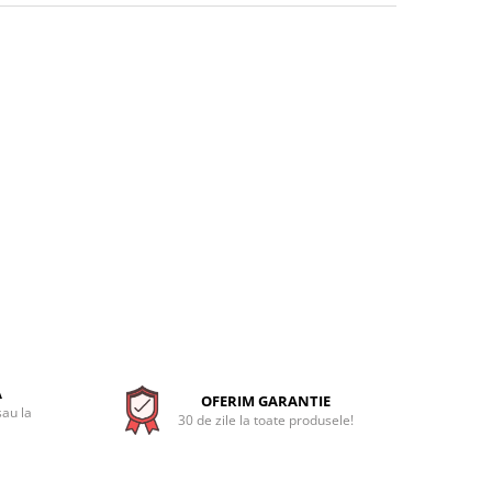
A
OFERIM GARANTIE
sau la
30 de zile la toate produsele!