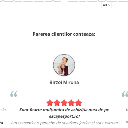
40.5
Parerea clientilor conteaza:
Birzoi Miruna
E
 în
Sunt foarte mulțumita de achiziția mea de pe
escapesport.ro!
m
ta
Am comandat o pereche de sneakers Jordan și sunt extrem