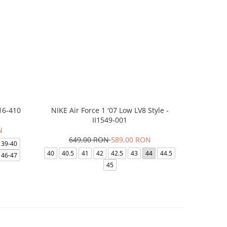
16-410
NIKE Air Force 1 '07 Low LV8 Style -
Papuci Jor
II1549-001
N
649,00 RON
589,00 RON
169,
39-40
40
40.5
41
42
42.5
43
44
44.5
49.5
40
46-47
45