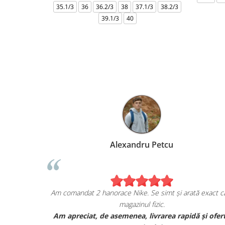
35.1/3
36
36.2/3
38
37.1/3
38.2/3
39.1/3
40
Alexandru Petcu
ea de pe
Am comandat 2 hanorace Nike. Se simt și arată exact ca
magazinul fizic.
i sunt cu
Am apreciat, de asemenea, livrarea rapidă și ofer