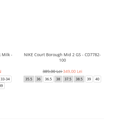
 Milk -
NIKE Court Borough Mid 2 GS - CD7782-
Saboti Cr
100
N
389,00 Lei
349,00 Lei
2
33-34
35.5
36
36.5
38
37.5
38.5
39
40
28-29
39
34-