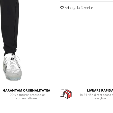
Adauga la Favorite
GARANTAM ORIGINALITATEA
LIVRARE RAPID
100% a tuturor produselor
In 24-48h direct acasa 
comercializate
easybox