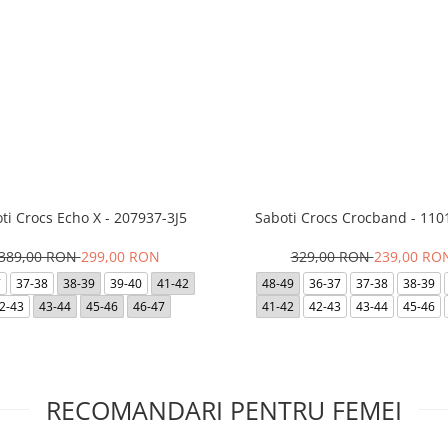
ti Crocs Echo X - 207937-3J5
Saboti Crocs Crocband - 110
389,00 RON
299,00 RON
329,00 RON
239,00 RO
7
37-38
38-39
39-40
41-42
48-49
36-37
37-38
38-39
2-43
43-44
45-46
46-47
41-42
42-43
43-44
45-46
RECOMANDARI PENTRU FEMEI