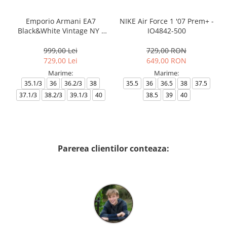
Emporio Armani EA7
NIKE Air Force 1 '07 Prem+ -
Black&White Vintage NY -
IO4842-500
AF18609-7X000541-MZ926
999,00 Lei
729,00 RON
729,00 Lei
649,00 RON
Marime:
Marime:
35.1/3
36
36.2/3
38
35.5
36
36.5
38
37.5
37.1/3
38.2/3
39.1/3
40
38.5
39
40
Parerea clientilor conteaza: