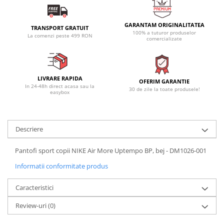
GARANTAM ORIGINALITATEA
TRANSPORT GRATUIT
100% a tuturor produselor
La comenzi peste 499 RON
comercializate
LIVRARE RAPIDA
OFERIM GARANTIE
In 24-48h direct acasa sau la
30 de zile la toate produsele!
easybox
Descriere
Pantofi sport copii NIKE Air More Uptempo BP, bej - DM1026-001
Informatii conformitate produs
Caracteristici
Review-uri
(0)