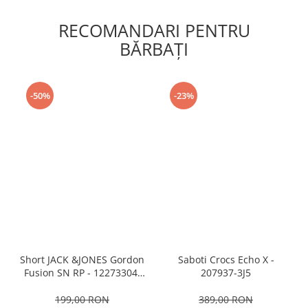
RECOMANDARI PENTRU
BĂRBAŢI
-50%
-23%
Short JACK &JONES Gordon
Saboti Crocs Echo X -
Fusion SN RP - 12273304-
207937-3J5
Black RP
199,00 RON
389,00 RON