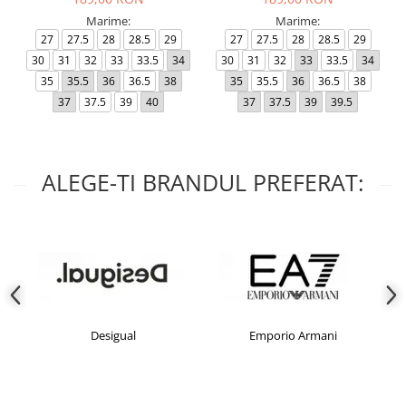
Marime:
Marime:
27
27.5
28
28.5
29
27
27.5
28
28.5
29
30
31
32
33
33.5
34
30
31
32
33
33.5
34
35
35.5
36
36.5
38
35
35.5
36
36.5
38
37
37.5
39
40
37
37.5
39
39.5
ALEGE-TI BRANDUL PREFERAT:
Desigual
Emporio Armani