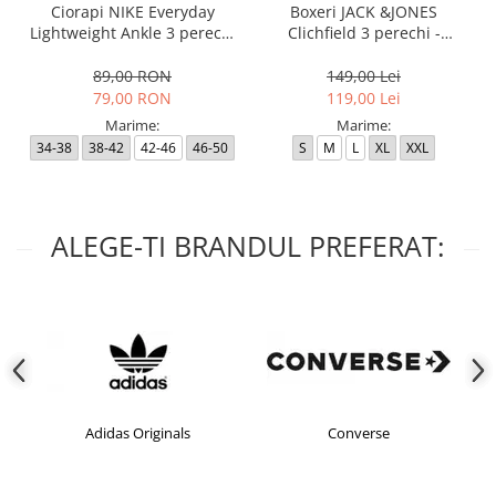
Ciorapi NIKE Everyday
Boxeri JACK &JONES
Lightweight Ankle 3 perechi
Clichfield 3 perechi -
- SX7677-100
12113943-Burgundy
89,00 RON
149,00 Lei
79,00 RON
119,00 Lei
Marime:
Marime:
34-38
38-42
42-46
46-50
S
M
L
XL
XXL
ALEGE-TI BRANDUL PREFERAT:
Adidas Originals
Converse