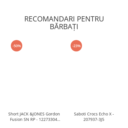
RECOMANDARI PENTRU
BĂRBAŢI
-50%
-23%
Short JACK &JONES Gordon
Saboti Crocs Echo X -
Fusion SN RP - 12273304-
207937-3J5
Black RP