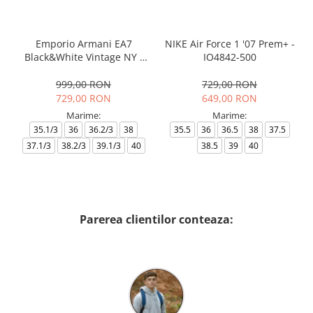
Emporio Armani EA7
NIKE Air Force 1 '07 Prem+ -
Black&White Vintage NY -
IO4842-500
AF18609-7X000541-MZ926
999,00 RON
729,00 RON
729,00 RON
649,00 RON
Marime:
Marime:
35.1/3
36
36.2/3
38
35.5
36
36.5
38
37.5
37.1/3
38.2/3
39.1/3
40
38.5
39
40
Parerea clientilor conteaza: