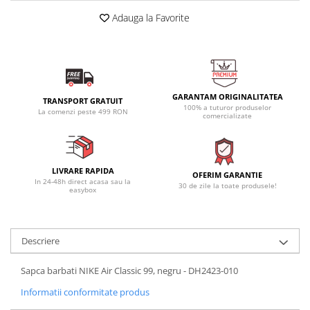
Adauga la Favorite
GARANTAM ORIGINALITATEA
TRANSPORT GRATUIT
100% a tuturor produselor
La comenzi peste 499 RON
comercializate
LIVRARE RAPIDA
OFERIM GARANTIE
In 24-48h direct acasa sau la
30 de zile la toate produsele!
easybox
Descriere
Sapca barbati NIKE Air Classic 99, negru - DH2423-010
Informatii conformitate produs