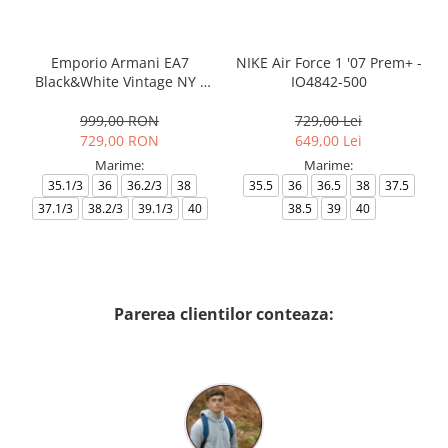
Emporio Armani EA7
NIKE Air Force 1 '07 Prem+ -
Black&White Vintage NY -
IO4842-500
AF18609-7X000541-MZ926
999,00 RON
729,00 Lei
729,00 RON
649,00 Lei
Marime:
Marime:
35.1/3
36
36.2/3
38
35.5
36
36.5
38
37.5
37.1/3
38.2/3
39.1/3
40
38.5
39
40
Parerea clientilor conteaza: