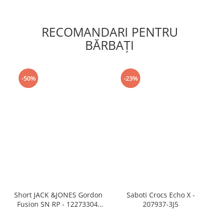
RECOMANDARI PENTRU
BĂRBAŢI
-50%
-23%
Short JACK &JONES Gordon
Saboti Crocs Echo X -
Fusion SN RP - 12273304-
207937-3J5
Black RP