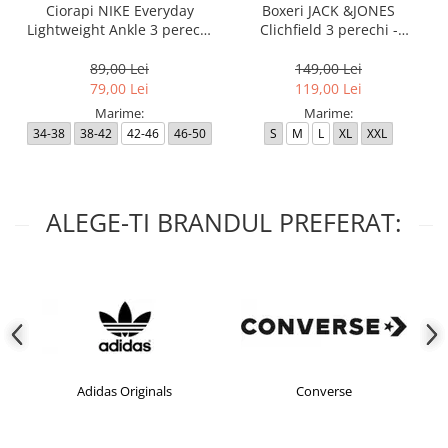
Ciorapi NIKE Everyday
Boxeri JACK &JONES
Lightweight Ankle 3 perechi
Clichfield 3 perechi -
- SX7677-100
12113943-Burgundy
89,00 Lei
149,00 Lei
79,00 Lei
119,00 Lei
Marime:
Marime:
34-38
38-42
42-46
46-50
S
M
L
XL
XXL
ALEGE-TI BRANDUL PREFERAT:
Adidas Originals
Converse