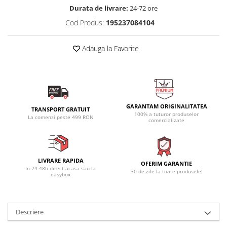
Durata de livrare:
24-72 ore
Cod Produs:
195237084104
Adauga la Favorite
GARANTAM ORIGINALITATEA
TRANSPORT GRATUIT
100% a tuturor produselor
La comenzi peste 499 RON
comercializate
LIVRARE RAPIDA
OFERIM GARANTIE
In 24-48h direct acasa sau la
30 de zile la toate produsele!
easybox
Descriere