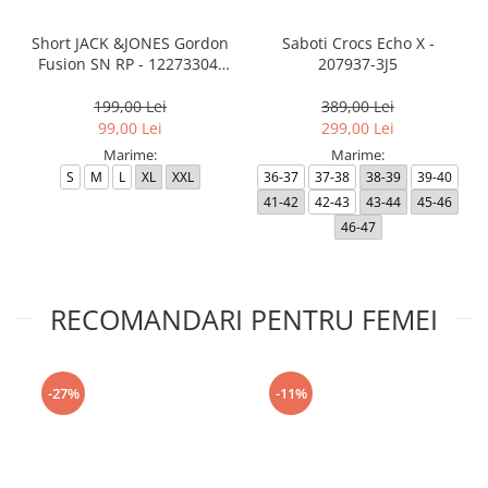
Short JACK &JONES Gordon
Saboti Crocs Echo X -
Fusion SN RP - 12273304-
207937-3J5
Black RP
199,00 Lei
389,00 Lei
99,00 Lei
299,00 Lei
Marime:
Marime:
S
M
L
XL
XXL
36-37
37-38
38-39
39-40
41-42
42-43
43-44
45-46
46-47
RECOMANDARI PENTRU FEMEI
-27%
-11%