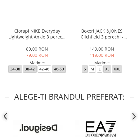
Ciorapi NIKE Everyday
Boxeri JACK &JONES
Lightweight Ankle 3 perechi
Clichfield 3 perechi -
- SX7677-100
12113943-Burgundy
89,00 RON
149,00 RON
79,00 RON
119,00 RON
Marime:
Marime:
34-38
38-42
42-46
46-50
S
M
L
XL
XXL
ALEGE-TI BRANDUL PREFERAT: