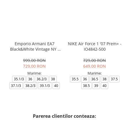
Emporio Armani EA7
NIKE Air Force 1 '07 Prem+ -
Black&White Vintage NY -
IO4842-500
AF18609-7X000541-MZ926
999,00 RON
729,00 RON
729,00 RON
649,00 RON
Marime:
Marime:
35.1/3
36
36.2/3
38
35.5
36
36.5
38
37.5
37.1/3
38.2/3
39.1/3
40
38.5
39
40
Parerea clientilor conteaza: