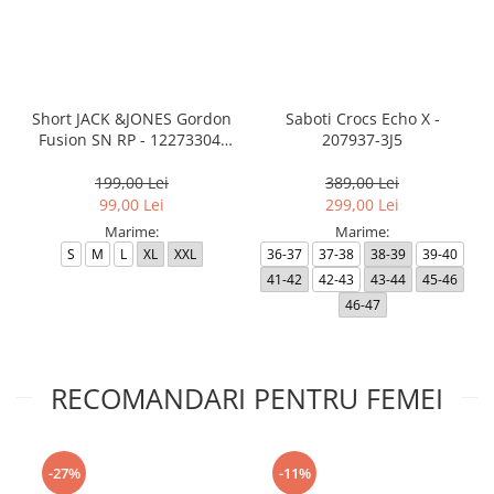
Short JACK &JONES Gordon
Saboti Crocs Echo X -
Fusion SN RP - 12273304-
207937-3J5
Black RP
199,00 Lei
389,00 Lei
99,00 Lei
299,00 Lei
Marime:
Marime:
S
M
L
XL
XXL
36-37
37-38
38-39
39-40
41-42
42-43
43-44
45-46
46-47
RECOMANDARI PENTRU FEMEI
-27%
-11%