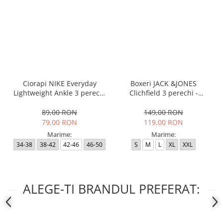
Ciorapi NIKE Everyday
Boxeri JACK &JONES
Lightweight Ankle 3 perechi
Clichfield 3 perechi -
- SX7677-100
12113943-Burgundy
89,00 RON
149,00 RON
79,00 RON
119,00 RON
Marime:
Marime:
34-38
38-42
42-46
46-50
S
M
L
XL
XXL
ALEGE-TI BRANDUL PREFERAT: