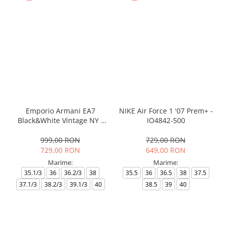
Emporio Armani EA7
NIKE Air Force 1 '07 Prem+ -
Black&White Vintage NY -
IO4842-500
AF18609-7X000541-MZ926
999,00 RON
729,00 RON
729,00 RON
649,00 RON
Marime:
Marime:
35.1/3
36
36.2/3
38
35.5
36
36.5
38
37.5
37.1/3
38.2/3
39.1/3
40
38.5
39
40