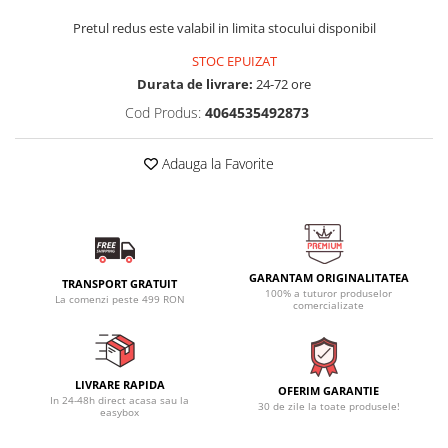
Pretul redus este valabil in limita stocului disponibil
STOC EPUIZAT
Durata de livrare:
24-72 ore
Cod Produs:
4064535492873
Adauga la Favorite
GARANTAM ORIGINALITATEA
TRANSPORT GRATUIT
100% a tuturor produselor
La comenzi peste 499 RON
comercializate
LIVRARE RAPIDA
OFERIM GARANTIE
In 24-48h direct acasa sau la
30 de zile la toate produsele!
easybox