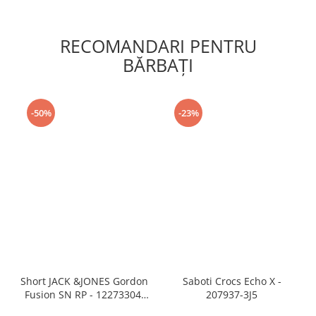
RECOMANDARI PENTRU
BĂRBAŢI
-50%
-23%
Short JACK &JONES Gordon
Saboti Crocs Echo X -
Fusion SN RP - 12273304-
207937-3J5
Black RP