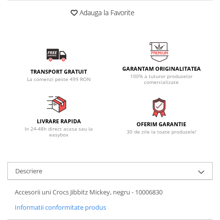
Adauga la Favorite
GARANTAM ORIGINALITATEA
TRANSPORT GRATUIT
100% a tuturor produselor
La comenzi peste 499 RON
comercializate
LIVRARE RAPIDA
OFERIM GARANTIE
In 24-48h direct acasa sau la
30 de zile la toate produsele!
easybox
Descriere
Accesorii uni Crocs Jibbitz Mickey, negru - 10006830
Informatii conformitate produs