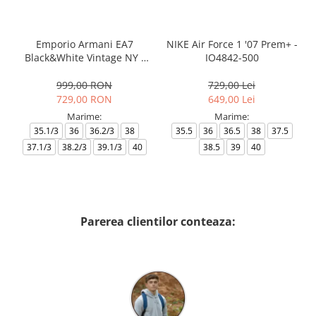
Emporio Armani EA7
NIKE Air Force 1 '07 Prem+ -
Black&White Vintage NY -
IO4842-500
AF18609-7X000541-MZ926
999,00 RON
729,00 Lei
729,00 RON
649,00 Lei
Marime:
Marime:
35.1/3
36
36.2/3
38
35.5
36
36.5
38
37.5
37.1/3
38.2/3
39.1/3
40
38.5
39
40
Parerea clientilor conteaza: