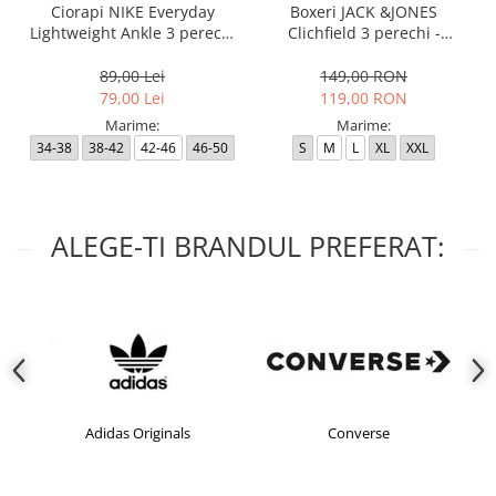
Ciorapi NIKE Everyday
Boxeri JACK &JONES
Lightweight Ankle 3 perechi
Clichfield 3 perechi -
- SX7677-100
12113943-Burgundy
89,00 Lei
149,00 RON
79,00 Lei
119,00 RON
Marime:
Marime:
34-38
38-42
42-46
46-50
S
M
L
XL
XXL
ALEGE-TI BRANDUL PREFERAT:
Adidas Originals
Converse