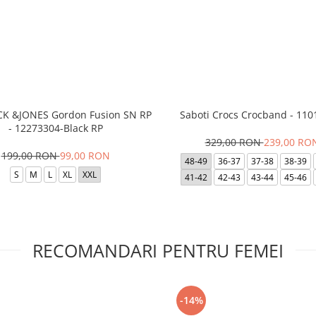
ACK &JONES Gordon Fusion SN RP
Saboti Crocs Crocband - 110
- 12273304-Black RP
329,00 RON
239,00 RO
199,00 RON
99,00 RON
48-49
36-37
37-38
38-39
S
M
L
XL
XXL
41-42
42-43
43-44
45-46
RECOMANDARI PENTRU FEMEI
-14%