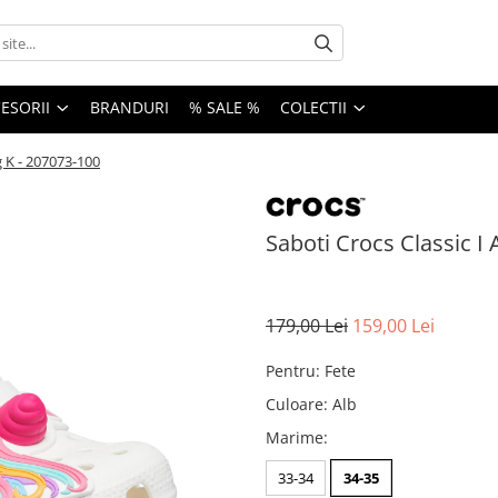
ESORII
BRANDURI
% SALE %
COLECTII
g K - 207073-100
Saboti Crocs Classic I
179,00 Lei
159,00 Lei
Pentru
:
Fete
Culoare
:
Alb
Marime
:
33-34
34-35