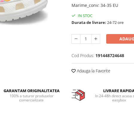
Marime_conv
:
34-35 EU
IN STOC
Durata de livrare:
24-72 ore
ADAUG
Cod Produs:
191448724648
Adauga la Favorite
GARANTAM ORIGINALITATEA
LIVRARE RAPID
100% a tuturor produselor
In 24-48h direct acasa 
comercializate
easybox