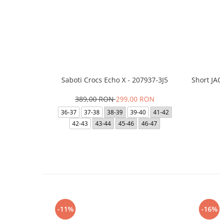
Saboti Crocs Echo X - 207937-3J5
Short J
389,00 RON
299,00 RON
36-37
37-38
38-39
39-40
41-42
42-43
43-44
45-46
46-47
-11%
-16%