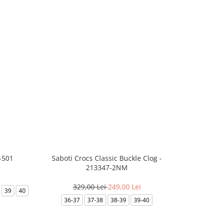
-501
Saboti Crocs Classic Buckle Clog -
Skechers B
213347-2NM
329,00 Lei
249,00 Lei
3
39
40
36-37
37-38
38-39
39-40
35.5
36