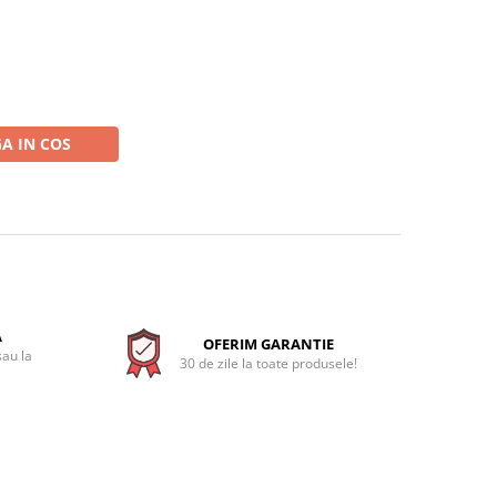
A IN COS
A
OFERIM GARANTIE
sau la
30 de zile la toate produsele!