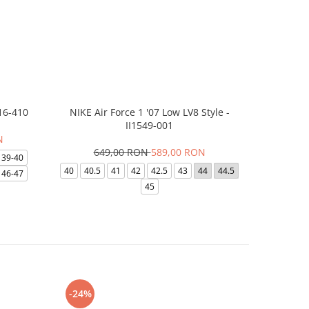
16-410
NIKE Air Force 1 '07 Low LV8 Style -
Saboti Cr
II1549-001
N
649,00 RON
589,00 RON
32
39-40
40
40.5
41
42
42.5
43
44
44.5
48-49
46-47
45
-24%
-8%