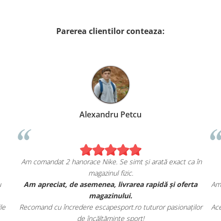
Parerea clientilor conteaza:
Alexandru Petcu
Am comandat 2 hanorace Nike. Se simt și arată exact ca în
magazinul fizic.
u
Am apreciat, de asemenea, livrarea rapidă și oferta
Am 
magazinului.
le
Recomand cu încredere escapesport.ro tuturor pasionaților
Ace
de încălțăminte sport!