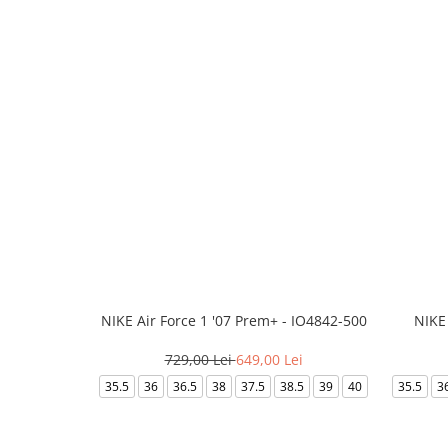
NIKE Air Force 1 '07 Prem+ - IO4842-500
NIKE
729,00 Lei
649,00 Lei
35.5
36
36.5
38
37.5
38.5
39
40
35.5
3