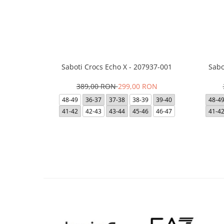
Saboti Crocs Echo X - 207937-001
Sabo
389,00 RON
299,00 RON
48-49
36-37
37-38
38-39
39-40
48-4
41-42
42-43
43-44
45-46
46-47
41-4