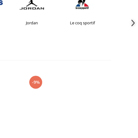
Jordan
Le coq sportif
New Bal
-9%
-27%