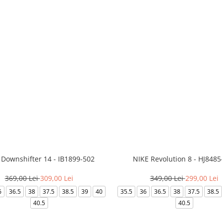
 Downshifter 14 - IB1899-502
NIKE Revolution 8 - HJ8485
369,00 Lei
309,00 Lei
349,00 Lei
299,00 Lei
6
36.5
38
37.5
38.5
39
40
35.5
36
36.5
38
37.5
38.5
40.5
40.5