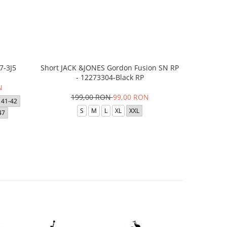
7-3J5
Short JACK &JONES Gordon Fusion SN RP
Short JACK
- 12273304-Black RP
- 12
N
199,00 RON
99,00 RON
1
41-42
S
M
L
XL
XXL
47