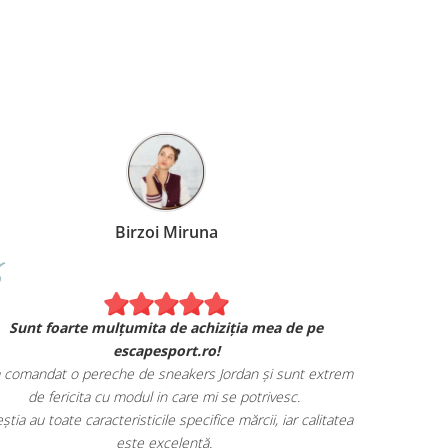
Birzoi Miruna
Experiența 
Sunt foarte mulțumita de achiziția mea de pe
Am comand
escapesport.ro!
mulțumita d
comandat o pereche de sneakers Jordan și sunt extrem
Livrarea
de fericita cu modul in care mi se potrivesc.
știa au toate caracteristicile specifice mărcii, iar calitatea
este excelentă.