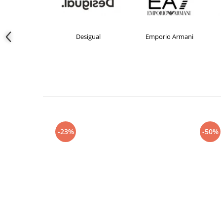
crocs
Desigual
Emporio Armani
-23%
-50%