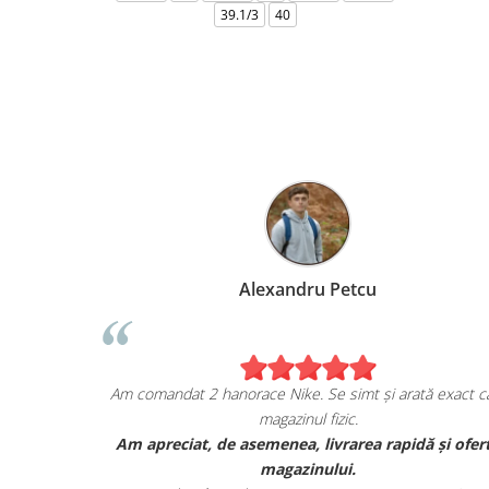
39.1/3
40
Alexandru Petcu
ea de pe
Am comandat 2 hanorace Nike. Se simt și arată exact ca
magazinul fizic.
i sunt cu
Am apreciat, de asemenea, livrarea rapidă și ofer
r.
magazinului.