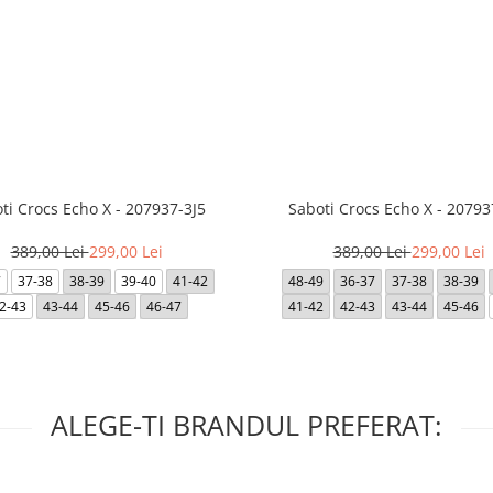
ti Crocs Echo X - 207937-3J5
Saboti Crocs Echo X - 20793
389,00 Lei
299,00 Lei
389,00 Lei
299,00 Lei
7
37-38
38-39
39-40
41-42
48-49
36-37
37-38
38-39
2-43
43-44
45-46
46-47
41-42
42-43
43-44
45-46
ALEGE-TI BRANDUL PREFERAT: