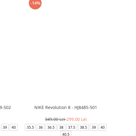
-14%
-24%
99-502
NIKE Revolution 8 - HJ8485-501
Saboti 
349,00 Lei
299,00 Lei
32
39
40
35.5
36
36.5
38
37.5
38.5
39
40
36-
40.5