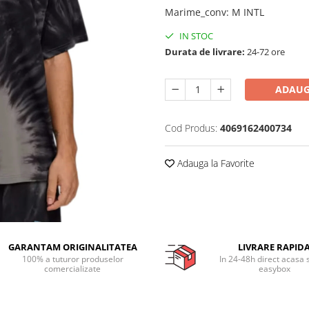
Marime_conv
:
M INTL
IN STOC
Durata de livrare:
24-72 ore
ADAUG
Cod Produs:
4069162400734
Adauga la Favorite
GARANTAM ORIGINALITATEA
LIVRARE RAPID
100% a tuturor produselor
In 24-48h direct acasa 
comercializate
easybox