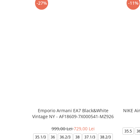
-27%
-11%
Emporio Armani EA7 Black&White
NIKE Ai
Vintage NY - AF18609-7X000541-MZ926
999,00 Lei
729,00 Lei
35.5
3
35.1/3
36
36.2/3
38
37.1/3
38.2/3