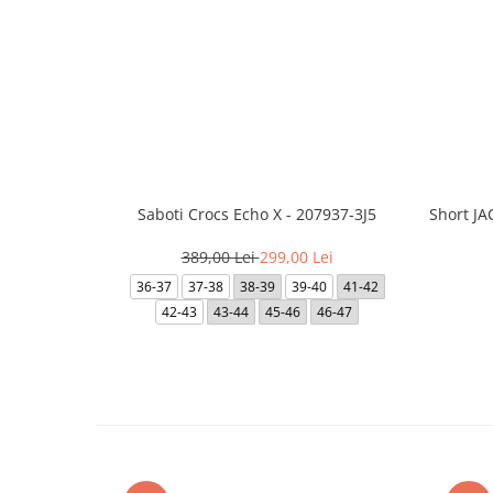
Saboti Crocs Echo X - 207937-3J5
Short J
389,00 Lei
299,00 Lei
36-37
37-38
38-39
39-40
41-42
42-43
43-44
45-46
46-47