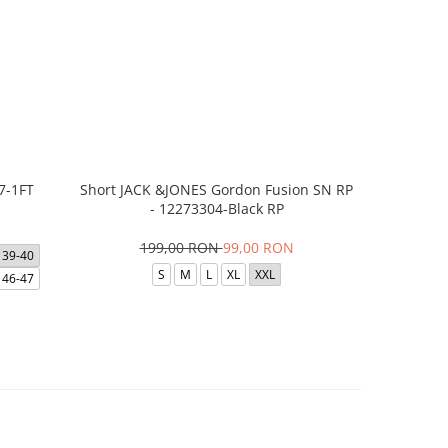
7-1FT
Short JACK &JONES Gordon Fusion SN RP
Short JACK
- 12273304-Black RP
- 12
199,00 RON
99,00 RON
1
39-40
S
M
L
XL
XXL
46-47