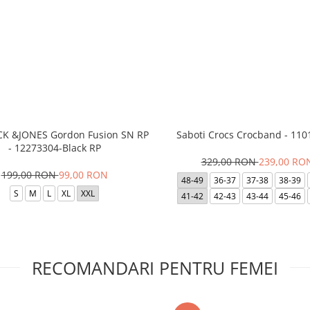
ACK &JONES Gordon Fusion SN RP
Saboti Crocs Crocband - 110
- 12273304-Black RP
329,00 RON
239,00 RO
199,00 RON
99,00 RON
48-49
36-37
37-38
38-39
S
M
L
XL
XXL
41-42
42-43
43-44
45-46
RECOMANDARI PENTRU FEMEI