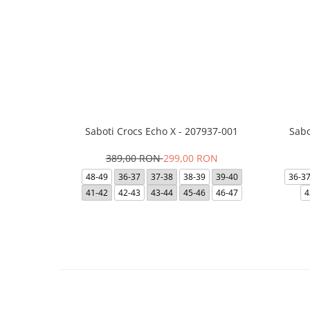
Saboti Crocs Echo X - 207937-001
Sabo
389,00 RON
299,00 RON
48-49
36-37
37-38
38-39
39-40
36-3
41-42
42-43
43-44
45-46
46-47
4