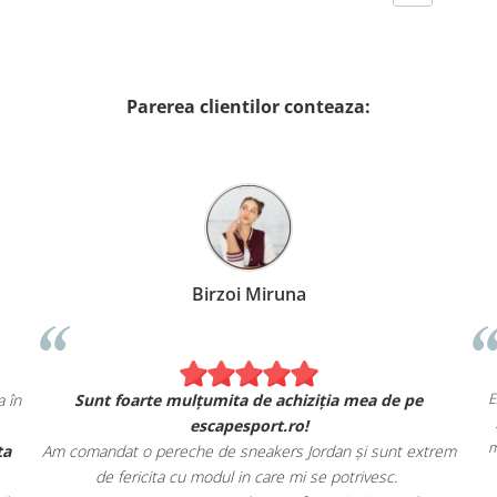
Parerea clientilor conteaza:
Birzoi Miruna
E
 în
Sunt foarte mulțumita de achiziția mea de pe
escapesport.ro!
m
ta
Am comandat o pereche de sneakers Jordan și sunt extrem
de fericita cu modul in care mi se potrivesc.