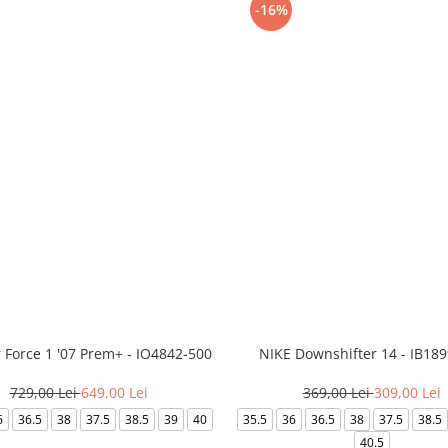
-16%
r Force 1 '07 Prem+ - IO4842-500
NIKE Downshifter 14 - IB18
729,00 Lei
649,00 Lei
369,00 Lei
309,00 Lei
6
36.5
38
37.5
38.5
39
40
35.5
36
36.5
38
37.5
38.5
40.5