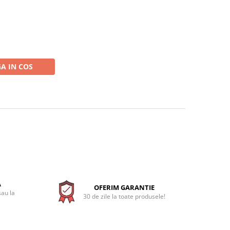
A IN COS
A
OFERIM GARANTIE
sau la
30 de zile la toate produsele!