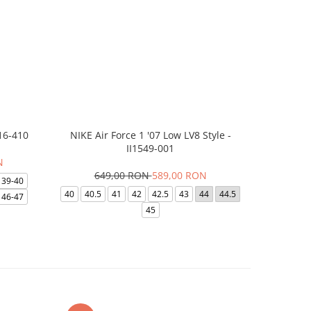
16-410
NIKE Air Force 1 '07 Low LV8 Style -
Saboti Cr
II1549-001
N
649,00 RON
589,00 RON
3
39-40
40
40.5
41
42
42.5
43
44
44.5
48-49
46-47
45