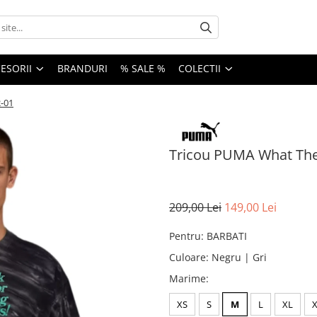
ESORII
BRANDURI
% SALE %
COLECTII
2-01
Tricou PUMA What The 
209,00 Lei
149,00 Lei
Pentru
:
BARBATI
Culoare
:
Negru | Gri
Marime
:
XS
S
M
L
XL