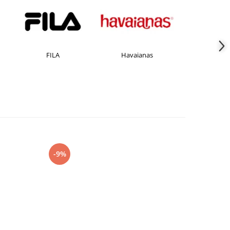
FILA
Havaianas
JACK &J
-9%
-27%