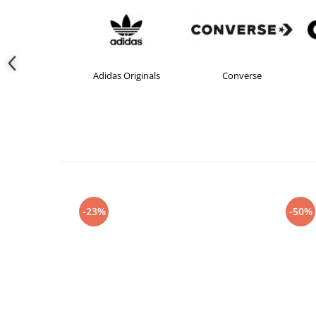
Adidas
Adidas Originals
Converse
-23%
-50%