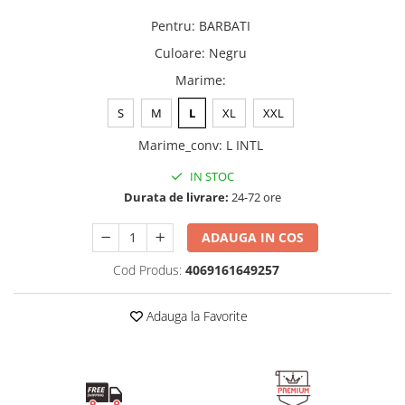
Pentru
:
BARBATI
Culoare
:
Negru
Marime
:
S
M
L
XL
XXL
Marime_conv
:
L INTL
IN STOC
Durata de livrare:
24-72 ore
ADAUGA IN COS
Cod Produs:
4069161649257
Adauga la Favorite