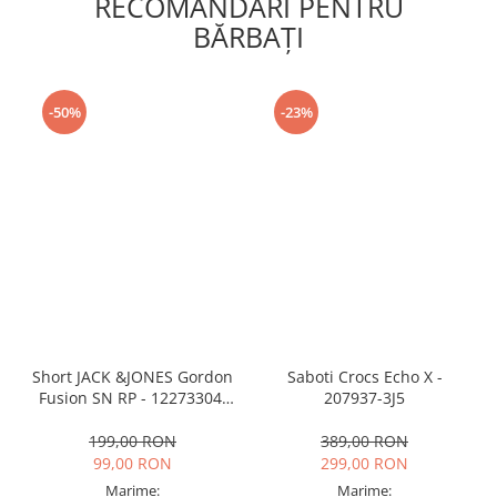
RECOMANDARI PENTRU
BĂRBAŢI
-50%
-23%
Short JACK &JONES Gordon
Saboti Crocs Echo X -
Fusion SN RP - 12273304-
207937-3J5
Black RP
199,00 RON
389,00 RON
99,00 RON
299,00 RON
Marime:
Marime: