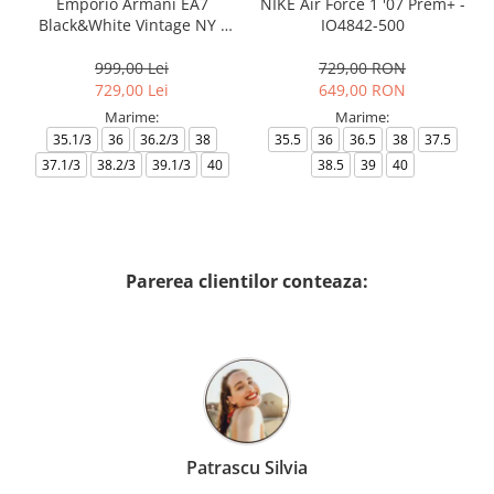
Emporio Armani EA7
NIKE Air Force 1 '07 Prem+ -
Black&White Vintage NY -
IO4842-500
AF18609-7X000541-MZ926
999,00 Lei
729,00 RON
729,00 Lei
649,00 RON
Marime:
Marime:
35.1/3
36
36.2/3
38
35.5
36
36.5
38
37.5
37.1/3
38.2/3
39.1/3
40
38.5
39
40
Parerea clientilor conteaza:
Patrascu Silvia