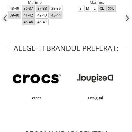
Marime:
Marime:
48-49
36-37
37-38
38-39
S
M
L
XL
XXL
39-40
41-42
42-43
43-44
45-46
46-47
ALEGE-TI BRANDUL PREFERAT:
crocs
Desigual