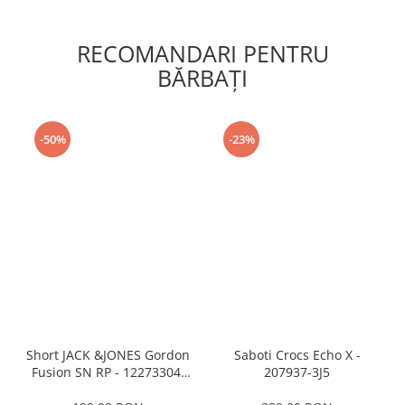
RECOMANDARI PENTRU
BĂRBAŢI
-50%
-23%
Short JACK &JONES Gordon
Saboti Crocs Echo X -
Fusion SN RP - 12273304-
207937-3J5
Black RP