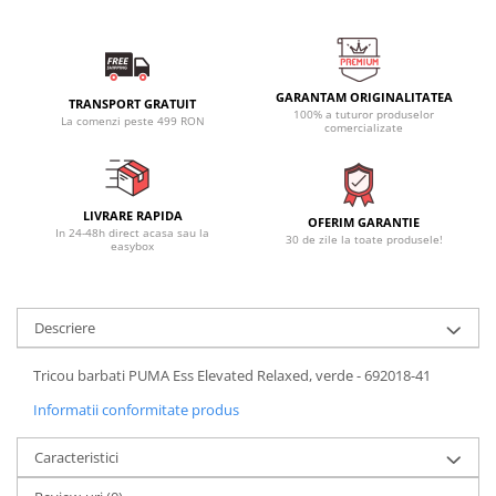
GARANTAM ORIGINALITATEA
TRANSPORT GRATUIT
100% a tuturor produselor
La comenzi peste 499 RON
comercializate
LIVRARE RAPIDA
OFERIM GARANTIE
In 24-48h direct acasa sau la
30 de zile la toate produsele!
easybox
Descriere
Tricou barbati PUMA Ess Elevated Relaxed, verde - 692018-41
Informatii conformitate produs
Caracteristici