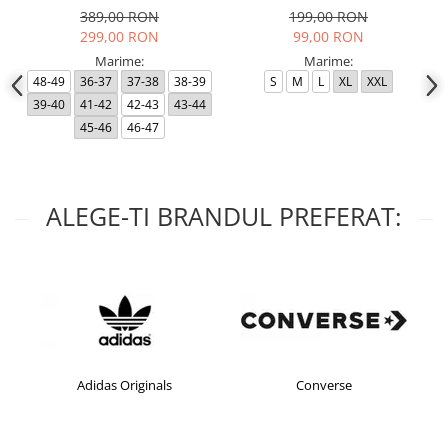
389,00 RON
199,00 RON
299,00 RON
99,00 RON
Marime:
Marime:
48-49
36-37
37-38
38-39
S
M
L
XL
XXL
39-40
41-42
42-43
43-44
45-46
46-47
ALEGE-TI BRANDUL PREFERAT:
Adidas Originals
Converse