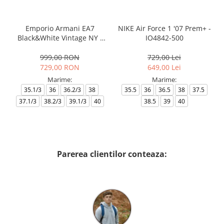
Emporio Armani EA7
NIKE Air Force 1 '07 Prem+ -
Black&White Vintage NY -
IO4842-500
AF18609-7X000541-MZ926
999,00 RON
729,00 Lei
729,00 RON
649,00 Lei
Marime:
Marime:
35.1/3
36
36.2/3
38
35.5
36
36.5
38
37.5
37.1/3
38.2/3
39.1/3
40
38.5
39
40
Parerea clientilor conteaza: