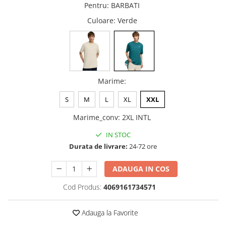
Pentru
:
BARBATI
Culoare
: Verde
Marime
:
S
M
L
XL
XXL
Marime_conv
:
2XL INTL
IN STOC
Durata de livrare:
24-72 ore
ADAUGA IN COS
Cod Produs:
4069161734571
Adauga la Favorite