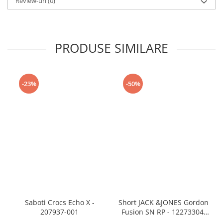
Review-uri
(0)
PRODUSE SIMILARE
-23%
-50%
Saboti Crocs Echo X -
Short JACK &JONES Gordon
207937-001
Fusion SN RP - 12273304-
Black RP