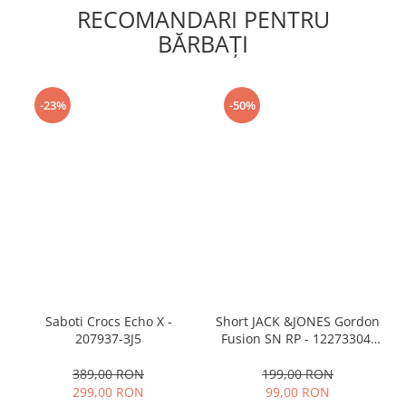
RECOMANDARI PENTRU
BĂRBAŢI
-23%
-50%
Saboti Crocs Echo X -
Short JACK &JONES Gordon
207937-3J5
Fusion SN RP - 12273304-
Black RP
389,00 RON
199,00 RON
299,00 RON
99,00 RON