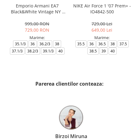
Emporio Armani EA7
NIKE Air Force 1 '07 Prem+ -
Black&White Vintage NY -
IO4842-500
AF18609-7X000541-MZ926
999,00 RON
729,00 Lei
729,00 RON
649,00 Lei
Marime:
Marime:
35.1/3
36
36.2/3
38
35.5
36
36.5
38
37.5
37.1/3
38.2/3
39.1/3
40
38.5
39
40
Parerea clientilor conteaza:
Birzoi Miruna