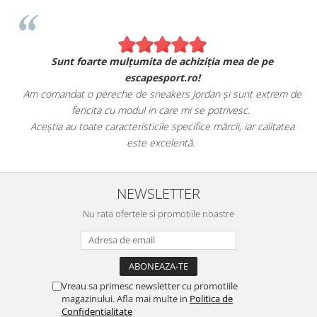
Sunt foarte mulțumita de achiziția mea de pe
escapesport.ro!
Am comandat o pereche de sneakers Jordan și sunt extrem de
fericita cu modul in care mi se potrivesc.
e
Aceștia au toate caracteristicile specifice mărcii, iar calitatea
este excelentă.
NEWSLETTER
Nu rata ofertele si promotiile noastre
Vreau sa primesc newsletter cu promotiile
magazinului. Afla mai multe in
Politica de
Confidentialitate