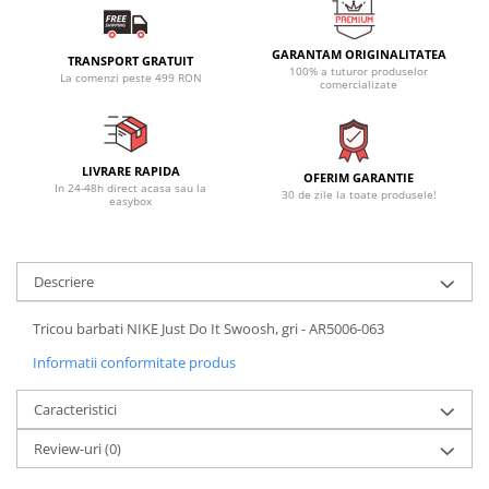
GARANTAM ORIGINALITATEA
TRANSPORT GRATUIT
100% a tuturor produselor
La comenzi peste 499 RON
comercializate
LIVRARE RAPIDA
OFERIM GARANTIE
In 24-48h direct acasa sau la
30 de zile la toate produsele!
easybox
Descriere
Tricou barbati NIKE Just Do It Swoosh, gri - AR5006-063
Informatii conformitate produs
Caracteristici
Review-uri
(0)