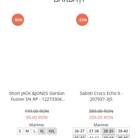
-50%
-23%
Short JACK &JONES Gordon
Saboti Crocs Echo X -
Fusion SN RP - 12273304-
207937-3J5
Black RP
199,00 RON
389,00 RON
99,00 RON
299,00 RON
Marime:
Marime:
S
M
L
XL
XXL
36-37
37-38
38-39
39-40