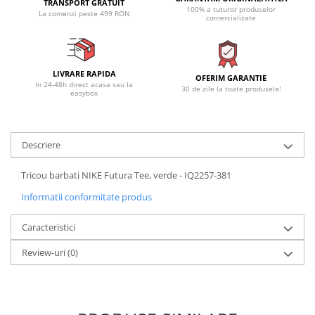
TRANSPORT GRATUIT
100% a tuturor produselor
La comenzi peste 499 RON
comercializate
LIVRARE RAPIDA
OFERIM GARANTIE
In 24-48h direct acasa sau la
30 de zile la toate produsele!
easybox
Descriere
Tricou barbati NIKE Futura Tee, verde - IQ2257-381
Informatii conformitate produs
Caracteristici
Review-uri
(0)