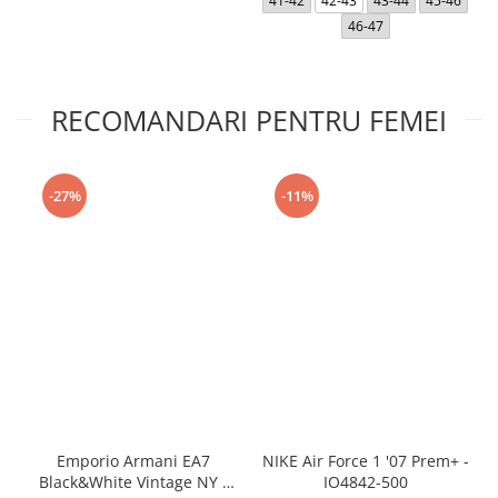
41-42
42-43
43-44
45-46
46-47
RECOMANDARI PENTRU FEMEI
-27%
-11%
Emporio Armani EA7
NIKE Air Force 1 '07 Prem+ -
Black&White Vintage NY -
IO4842-500