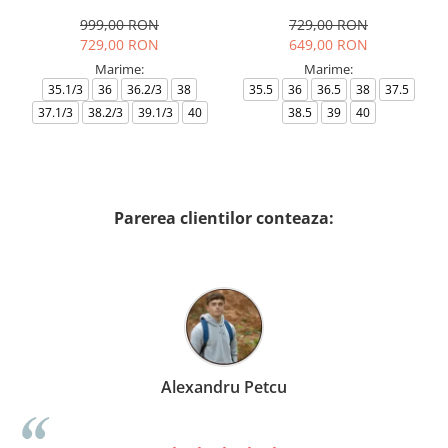
AF18609-7X000541-MZ926
999,00 RON
729,00 RON
729,00 RON
649,00 RON
Marime:
Marime:
35.1/3
36
36.2/3
38
35.5
36
36.5
38
37.5
37.1/3
38.2/3
39.1/3
40
38.5
39
40
Parerea clientilor conteaza:
Alexandru Petcu