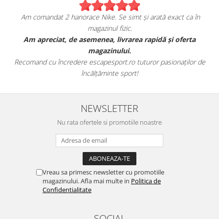
Am comandat 2 hanorace Nike. Se simt și arată exact ca în
magazinul fizic.
t
Am apreciat, de asemenea, livrarea rapidă și oferta
magazinului.
Recomand cu încredere escapesport.ro tuturor pasionaților de
încălțăminte sport!
NEWSLETTER
Nu rata ofertele si promotiile noastre
Vreau sa primesc newsletter cu promotiile
magazinului. Afla mai multe in
Politica de
Confidentialitate
SOCIAL