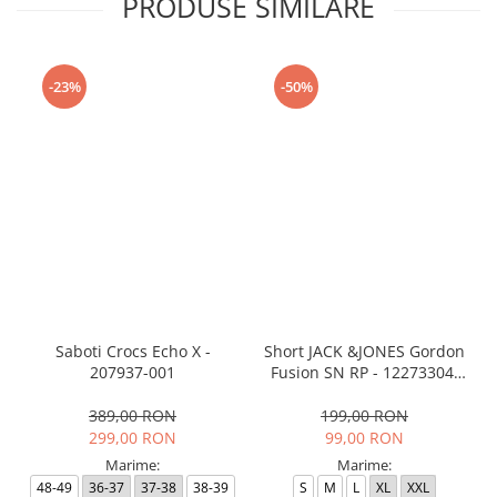
PRODUSE SIMILARE
-23%
-50%
Saboti Crocs Echo X -
Short JACK &JONES Gordon
207937-001
Fusion SN RP - 12273304-
Black RP
389,00 RON
199,00 RON
299,00 RON
99,00 RON
Marime:
Marime:
48-49
36-37
37-38
38-39
S
M
L
XL
XXL