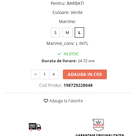
Pentru
:
BARBATI
Culoare
:
Verde
Marime
:
S
M
L
Marime_conv
:
L INTL
IN STOC
Durata de livrare:
24-72 ore
ADAUGA IN COS
Cod Produs:
198729228048
Adauga la Favorite
GARANTAM ORIGINALITATEA