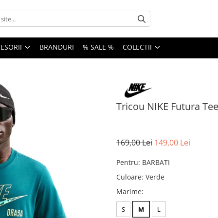
ESORII
BRANDURI
% SALE %
COLECTII
Tricou NIKE Futura Tee
169,00 Lei
149,00 Lei
Pentru
:
BARBATI
Culoare
:
Verde
Marime
:
S
M
L