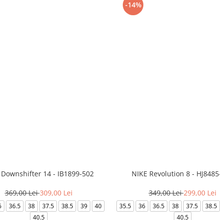
-14%
 Downshifter 14 - IB1899-502
NIKE Revolution 8 - HJ8485
369,00 Lei
309,00 Lei
349,00 Lei
299,00 Lei
6
36.5
38
37.5
38.5
39
40
35.5
36
36.5
38
37.5
38.5
40.5
40.5