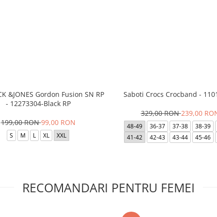
ACK &JONES Gordon Fusion SN RP
Saboti Crocs Crocband - 110
- 12273304-Black RP
329,00 RON
239,00 RO
199,00 RON
99,00 RON
48-49
36-37
37-38
38-39
S
M
L
XL
XXL
41-42
42-43
43-44
45-46
RECOMANDARI PENTRU FEMEI