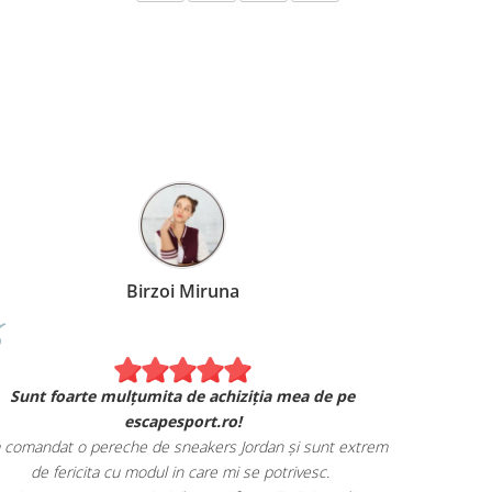
Birzoi Miruna
Experiența 
Sunt foarte mulțumita de achiziția mea de pe
Am comand
escapesport.ro!
mulțumita d
comandat o pereche de sneakers Jordan și sunt extrem
Livrarea
de fericita cu modul in care mi se potrivesc.