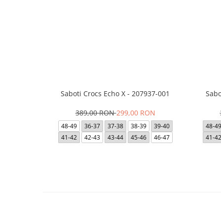
Saboti Crocs Echo X - 207937-001
Sabo
389,00 RON
299,00 RON
48-49
36-37
37-38
38-39
39-40
48-4
41-42
42-43
43-44
45-46
46-47
41-4