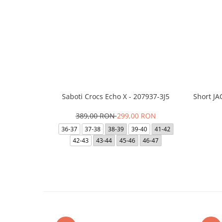
Saboti Crocs Echo X - 207937-3J5
Short J
389,00 RON
299,00 RON
36-37
37-38
38-39
39-40
41-42
42-43
43-44
45-46
46-47