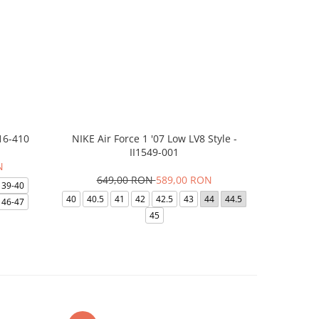
16-410
NIKE Air Force 1 '07 Low LV8 Style -
Saboti Cr
II1549-001
N
649,00 RON
589,00 RON
32
39-40
40
40.5
41
42
42.5
43
44
44.5
48-49
46-47
45