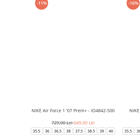
-11%
-16%
NIKE Air Force 1 '07 Prem+ - IO4842-500
NIKE
729,00 Lei
649,00 Lei
35.5
36
36.5
38
37.5
38.5
39
40
35.5
3