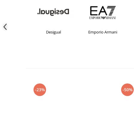
crocs
Desigual
Emporio Armani
-23%
-50%