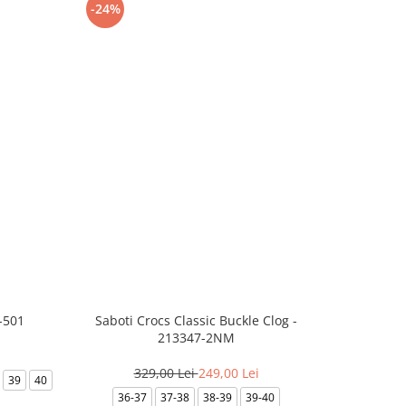
-24%
-8%
-501
Saboti Crocs Classic Buckle Clog -
Skechers B
213347-2NM
329,00 Lei
249,00 Lei
3
39
40
36-37
37-38
38-39
39-40
35.5
36