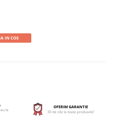
A IN COS
A
OFERIM GARANTIE
sau la
30 de zile la toate produsele!