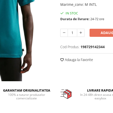
Marime_conv
:
M INTL
IN STOC
Durata de livrare:
24-72 ore
ADAUG
Cod Produs:
198729142344
Adauga la Favorite
GARANTAM ORIGINALITATEA
LIVRARE RAPID
100% a tuturor produselor
In 24-48h direct acasa 
comercializate
easybox