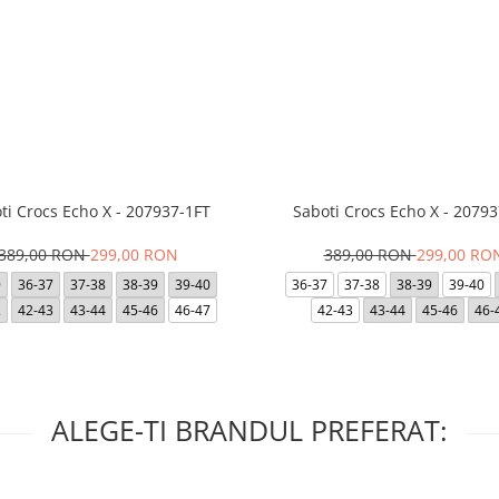
ti Crocs Echo X - 207937-1FT
Saboti Crocs Echo X - 20793
389,00 RON
299,00 RON
389,00 RON
299,00 RO
9
36-37
37-38
38-39
39-40
36-37
37-38
38-39
39-40
2
42-43
43-44
45-46
46-47
42-43
43-44
45-46
46-
ALEGE-TI BRANDUL PREFERAT: