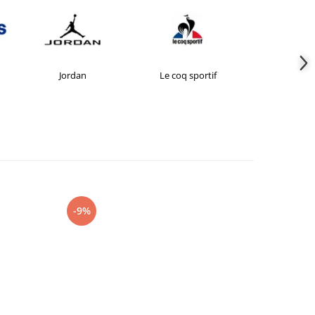
Jordan
Le coq sportif
New Bal
-9%
-27%