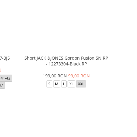
7-3J5
Short JACK &JONES Gordon Fusion SN RP
Short JACK
- 12273304-Black RP
- 12
N
199,00 RON
99,00 RON
1
41-42
S
M
L
XL
XXL
47