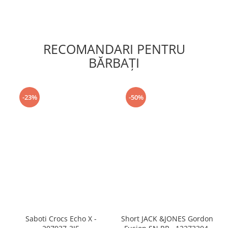
RECOMANDARI PENTRU
BĂRBAŢI
-23%
-50%
Saboti Crocs Echo X -
Short JACK &JONES Gordon