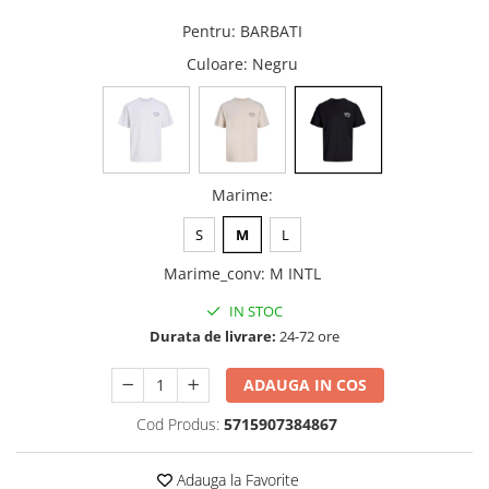
Pentru
:
BARBATI
Culoare
: Negru
Marime
:
S
M
L
Marime_conv
:
M INTL
IN STOC
Durata de livrare:
24-72 ore
ADAUGA IN COS
Cod Produs:
5715907384867
Adauga la Favorite