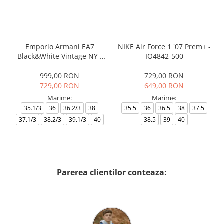
Emporio Armani EA7
NIKE Air Force 1 '07 Prem+ -
Black&White Vintage NY -
IO4842-500
AF18609-7X000541-MZ926
999,00 RON
729,00 RON
729,00 RON
649,00 RON
Marime:
Marime:
35.1/3
36
36.2/3
38
35.5
36
36.5
38
37.5
37.1/3
38.2/3
39.1/3
40
38.5
39
40
Parerea clientilor conteaza: