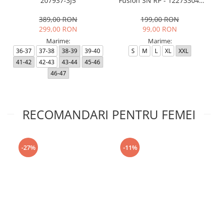
207937-3J5
Fusion SN RP - 12273304-
Black RP
389,00 RON
199,00 RON
299,00 RON
99,00 RON
Marime:
Marime:
36-37
37-38
38-39
39-40
S
M
L
XL
XXL
41-42
42-43
43-44
45-46
46-47
RECOMANDARI PENTRU FEMEI
-27%
-11%