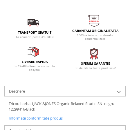
GARANTAM ORIGINALITATEA
TRANSPORT GRATUIT
100% a tuturor produselor
La comenzi peste 499 RON
comercializate
LIVRARE RAPIDA
OFERIM GARANTIE
In 24-48h direct acasa sau la
30 de zile la toate produsele!
easybox
Descriere
Tricou barbati JACK &JONES Organic Relaxed Studio SN, negru -
12299416-Black
Informatii conformitate produs