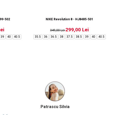
899-502
NIKE Revolution 8 - HJ8485-501
ei
299,00 Lei
349,00 Lei
39
40
40.5
35.5
36
36.5
38
37.5
38.5
39
40
40.5
Birzoi Miruna