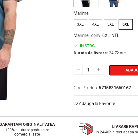
Marime
:
3XL
4XL
5XL
6XL
Marime_conv
:
6XL INTL
IN STOC
Durata de livrare:
24-72 ore
ADAUG
Cod Produs:
5715831660167
Adauga la Favorite
GARANTAM ORIGINALITATEA
LIVRARE RAP
100% a tuturor produselor
In 24-48h direct acasa s
comercializate