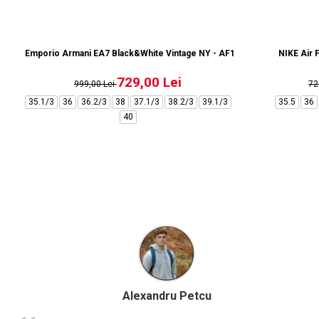
Emporio Armani EA7 Black&White Vintage NY - AF18609-7X000541-MZ
NIKE Air 
729,00 Lei
999,00 Lei
72
35.1/3
36
36.2/3
38
37.1/3
38.2/3
39.1/3
35.5
36
40
Marius Anghel