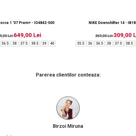
926
Force 1 '07 Prem+ - IO4842-500
NIKE Downshifter 14 - IB1
649,00 Lei
309,00 L
9,00 Lei
369,00 Lei
36.5
38
37.5
38.5
39
40
35.5
36
36.5
38
37.5
38.5
Parerea clientilor conteaza:
Alexandru Petcu