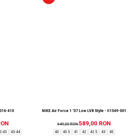
1016-410
NIKE Air Force 1 '07 Low LV8 Style - II1549-001
RON
589,00 RON
649,00 RON
2-43
43-44
40
40.5
41
42
42.5
43
45