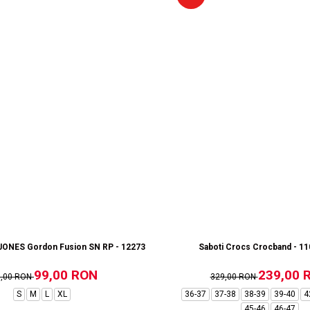
ONES Gordon Fusion SN RP - 12273304-Black RP
Saboti Crocs Crocband - 1
99,00 RON
239,00 
9,00 RON
329,00 RON
S
M
L
XL
36-37
37-38
38-39
39-40
4
45-46
46-47