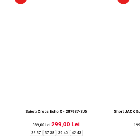
Saboti Crocs Echo X - 207937-3J5
Short JACK &J
299,00 Lei
389,00 Lei
19
36-37
37-38
39-40
42-43