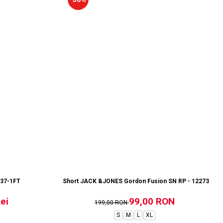
937-1FT
Short JACK &JONES Gordon Fusion SN RP - 12273304-
ei
99,00 RON
199,00 RON
S
M
L
XL