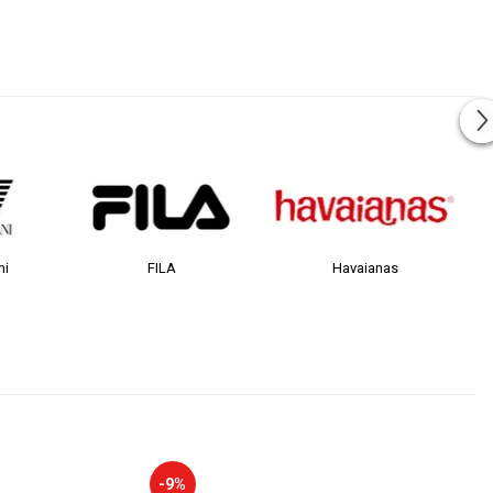
LA
Havaianas
JACK &JONES
-9%