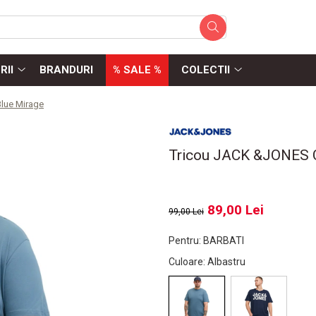
RII
BRANDURI
% SALE %
COLECTII
lue Mirage
Tricou JACK &JONES C
89,00 Lei
99,00 Lei
Pentru
:
BARBATI
Culoare
: Albastru