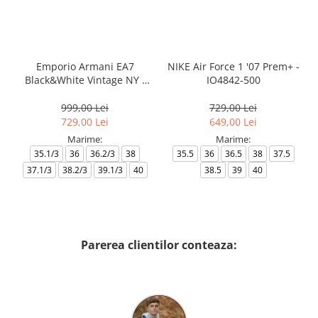
Emporio Armani EA7
NIKE Air Force 1 '07 Prem+ -
Black&White Vintage NY -
IO4842-500
AF18609-7X000541-MZ926
999,00 Lei
729,00 Lei
729,00 Lei
649,00 Lei
Marime:
Marime:
35.1/3
36
36.2/3
38
35.5
36
36.5
38
37.5
37.1/3
38.2/3
39.1/3
40
38.5
39
40
Parerea clientilor conteaza: