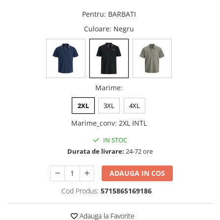
Pentru
:
BARBATI
Culoare
: Negru
Marime
:
2XL
3XL
4XL
Marime_conv
:
2XL INTL
IN STOC
Durata de livrare:
24-72 ore
ADAUGA IN COS
Cod Produs:
5715865169186
Adauga la Favorite