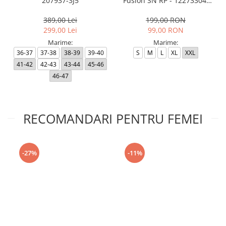
207937-3J5
Fusion SN RP - 12273304-
Black RP
389,00 Lei
199,00 RON
299,00 Lei
99,00 RON
Marime:
Marime:
36-37
37-38
38-39
39-40
S
M
L
XL
XXL
41-42
42-43
43-44
45-46
46-47
RECOMANDARI PENTRU FEMEI
-27%
-11%