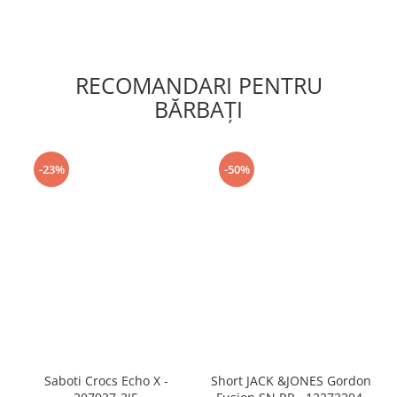
RECOMANDARI PENTRU
BĂRBAŢI
-23%
-50%
Saboti Crocs Echo X -
Short JACK &JONES Gordon