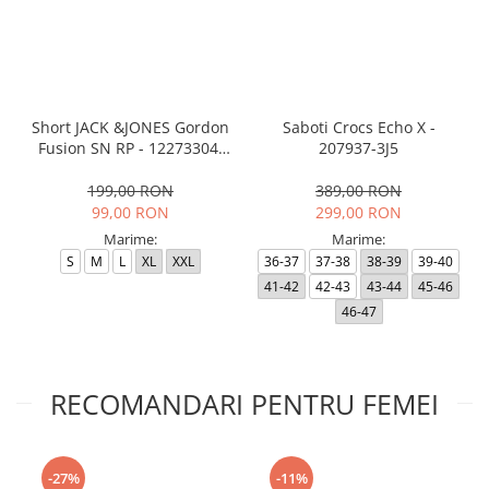
Short JACK &JONES Gordon
Saboti Crocs Echo X -
Fusion SN RP - 12273304-
207937-3J5
Black RP
199,00 RON
389,00 RON
99,00 RON
299,00 RON
Marime:
Marime:
S
M
L
XL
XXL
36-37
37-38
38-39
39-40
41-42
42-43
43-44
45-46
46-47
RECOMANDARI PENTRU FEMEI
-27%
-11%