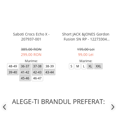
Saboti Crocs Echo X -
Short JACK &JONES Gordon
207937-001
Fusion SN RP - 12273304-
Black RP
389,00 RON
199,00 Lei
299,00 RON
99,00 Lei
Marime:
Marime:
48-49
36-37
37-38
38-39
S
M
L
XL
XXL
39-40
41-42
42-43
43-44
45-46
46-47
ALEGE-TI BRANDUL PREFERAT: