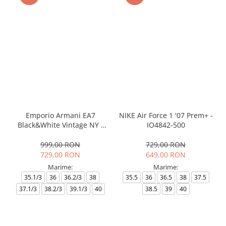
Emporio Armani EA7
NIKE Air Force 1 '07 Prem+ -
Black&White Vintage NY -
IO4842-500
AF18609-7X000541-MZ926
999,00 RON
729,00 RON
729,00 RON
649,00 RON
Marime:
Marime:
35.1/3
36
36.2/3
38
35.5
36
36.5
38
37.5
37.1/3
38.2/3
39.1/3
40
38.5
39
40