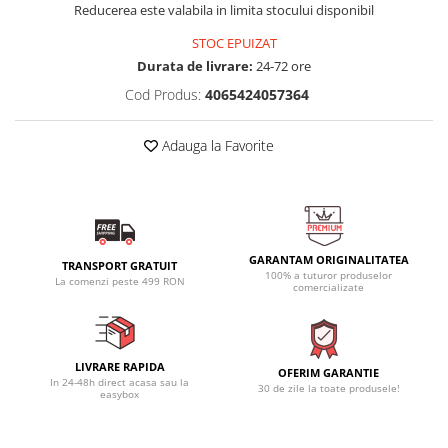
Reducerea este valabila in limita stocului disponibil
STOC EPUIZAT
Durata de livrare:
24-72 ore
Cod Produs:
4065424057364
Adauga la Favorite
GARANTAM ORIGINALITATEA
TRANSPORT GRATUIT
100% a tuturor produselor
La comenzi peste 499 RON
comercializate
LIVRARE RAPIDA
OFERIM GARANTIE
In 24-48h direct acasa sau la
30 de zile la toate produsele!
easybox