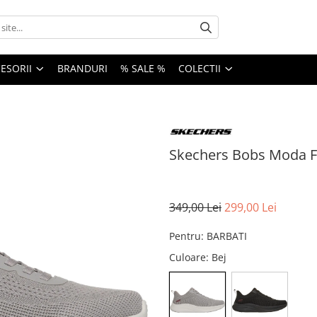
ESORII
BRANDURI
% SALE %
COLECTII
Skechers Bobs Moda Fl
349,00 Lei
299,00 Lei
Pentru
:
BARBATI
Culoare
: Bej