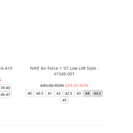
16-410
NIKE Air Force 1 '07 Low LV8 Style -
Saboti Cr
II1549-001
N
649,00 RON
589,00 RON
3
39-40
40
40.5
41
42
42.5
43
44
44.5
48-49
46-47
45