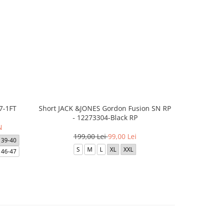
7-1FT
Short JACK &JONES Gordon Fusion SN RP
Short JACK
- 12273304-Black RP
- 12
N
199,00 Lei
99,00 Lei
39-40
S
M
L
XL
XXL
46-47