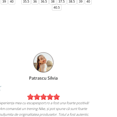
39
40
35.5
36
36.5
38
37.5
38.5
39
40
36-
40.5
Patrascu Silvia
Experiența mea cu escapesport.ro a fost una foarte pozitivă!
Am comandat un trening Nike, și pot spune că sunt foarte
mulțumita de originalitatea produselor. Totul a fost autentic.
trem