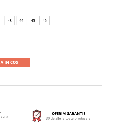
43
44
45
46
A IN COS
A
OFERIM GARANTIE
sau la
30 de zile la toate produsele!