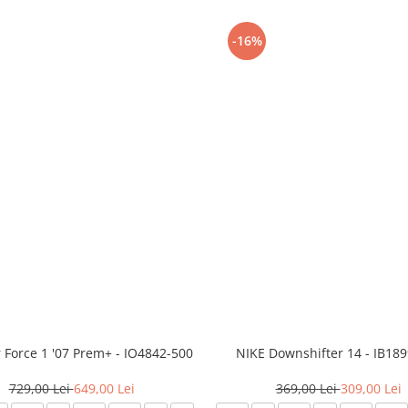
-16%
r Force 1 '07 Prem+ - IO4842-500
NIKE Downshifter 14 - IB18
729,00 Lei
649,00 Lei
369,00 Lei
309,00 Lei