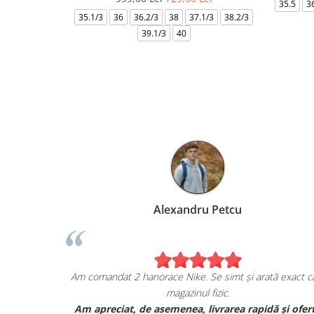
35.5
3
35.1/3
36
36.2/3
38
37.1/3
38.2/3
39.1/3
40
l
Alexandru Petcu
iziția mea de pe
Am comandat 2 hanorace Nike. Se simt și arat
!
magazinul fizic.
JORDAN, și sunt cu
Am apreciat, de asemenea, livrarea rapid