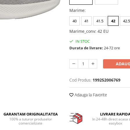
Marime
:
40
41
41.5
42
42.5
Marime_conv
:
42 EU
IN STOC
Durata de livrare:
24-72 ore
ADAUG
Cod Produs:
199252006769
Adauga la Favorite
GARANTAM ORIGINALITATEA
LIVRARE RAPID
100% a tuturor produselor
In 24-48h direct acasa 
comercializate
easybox