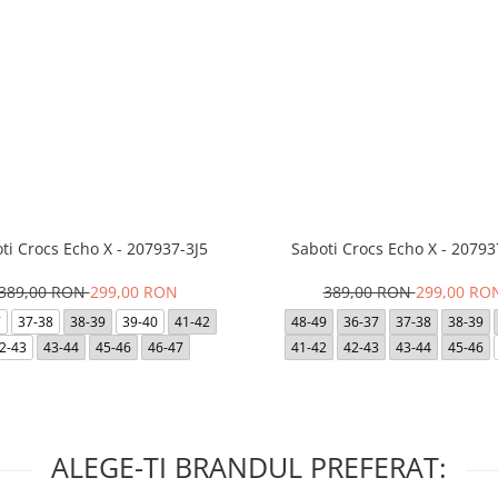
ti Crocs Echo X - 207937-3J5
Saboti Crocs Echo X - 20793
389,00 RON
299,00 RON
389,00 RON
299,00 RO
7
37-38
38-39
39-40
41-42
48-49
36-37
37-38
38-39
2-43
43-44
45-46
46-47
41-42
42-43
43-44
45-46
ALEGE-TI BRANDUL PREFERAT: