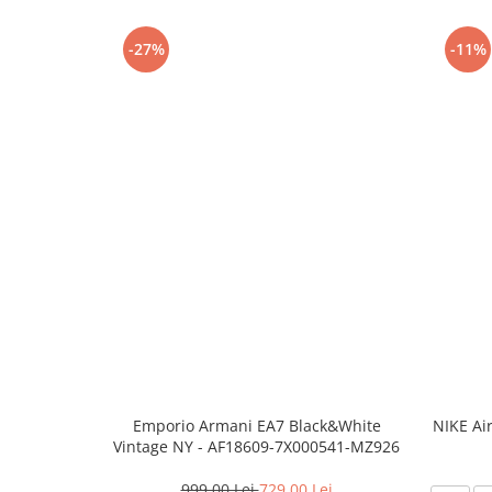
-27%
-11%
Emporio Armani EA7 Black&White
NIKE Ai
Vintage NY - AF18609-7X000541-MZ926
999,00 Lei
729,00 Lei