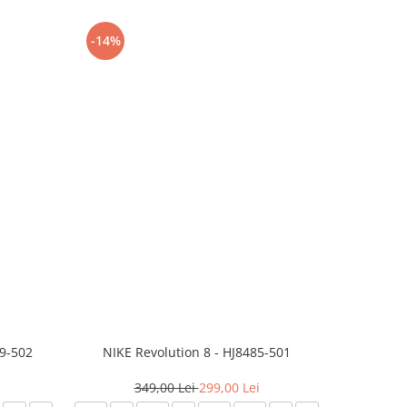
-14%
-24%
99-502
NIKE Revolution 8 - HJ8485-501
Saboti 
349,00 Lei
299,00 Lei
32