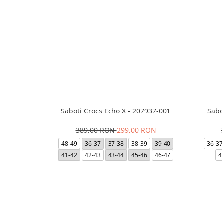
Saboti Crocs Echo X - 207937-001
Sabo
389,00 RON
299,00 RON
48-49
36-37
37-38
38-39
39-40
36-3
41-42
42-43
43-44
45-46
46-47
4