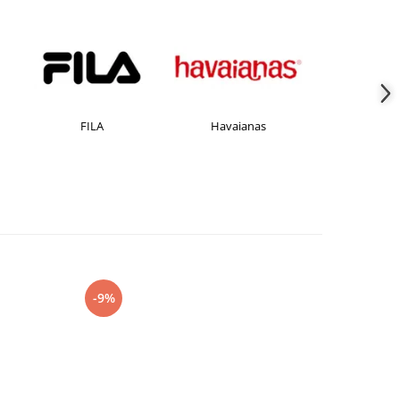
FILA
Havaianas
JACK &JONES
-9%
-27%