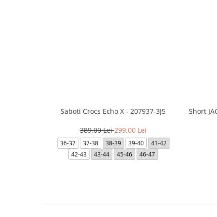
Saboti Crocs Echo X - 207937-3J5
Short J
389,00 Lei
299,00 Lei
36-37
37-38
38-39
39-40
41-42
42-43
43-44
45-46
46-47