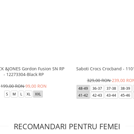
ACK &JONES Gordon Fusion SN RP
Saboti Crocs Crocband - 110
- 12273304-Black RP
329,00 RON
239,00 RO
199,00 RON
99,00 RON
48-49
36-37
37-38
38-39
S
M
L
XL
XXL
41-42
42-43
43-44
45-46
RECOMANDARI PENTRU FEMEI