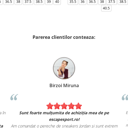
6
36.5
38
37.5
38.5
39
40
35.5
36
36.5
38
37.5
38.5
40.5
Parerea clientilor conteaza:
Birzoi Miruna
ă exact ca în
Sunt foarte mulțumita de achiziția mea de pe
escapesport.ro!
ă și oferta
Am comandat o pereche de sneakers Jordan și sunt ex