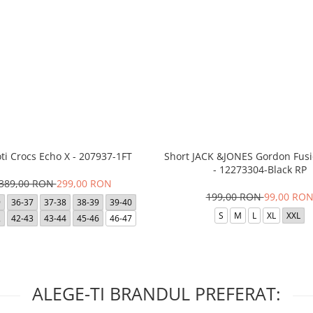
ti Crocs Echo X - 207937-1FT
Short JACK &JONES Gordon Fus
- 12273304-Black RP
389,00 RON
299,00 RON
199,00 RON
99,00 RO
9
36-37
37-38
38-39
39-40
S
M
L
XL
XXL
2
42-43
43-44
45-46
46-47
ALEGE-TI BRANDUL PREFERAT: