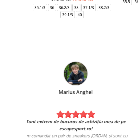
35.5
3
35.1/3
36
36.2/3
38
37.1/3
38.2/3
39.1/3
40
Marius Anghel
Sunt extrem de bucuros de achiziția mea de pe
escapesport.ro!
Am comandat un pair de sneakers JORDAN, și sunt c