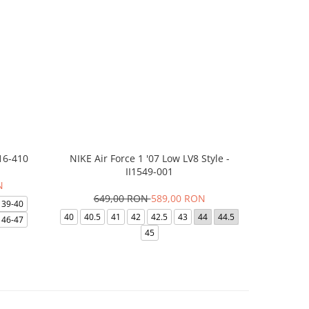
16-410
NIKE Air Force 1 '07 Low LV8 Style -
Saboti Cr
II1549-001
N
649,00 RON
589,00 RON
32
39-40
40
40.5
41
42
42.5
43
44
44.5
48-49
46-47
45