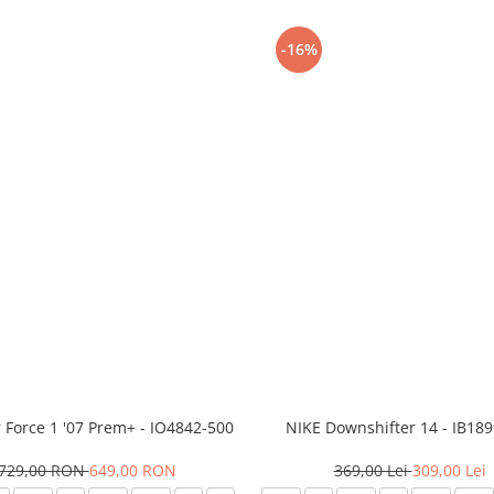
-16%
r Force 1 '07 Prem+ - IO4842-500
NIKE Downshifter 14 - IB18
729,00 RON
649,00 RON
369,00 Lei
309,00 Lei