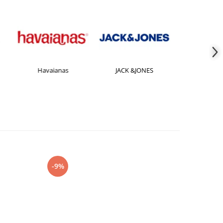
Havaianas
JACK &JONES
Jorda
-9%
-27%