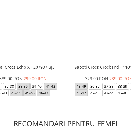
ti Crocs Echo X - 207937-3J5
Saboti Crocs Crocband - 110
389,00 RON
299,00 RON
329,00 RON
239,00 RO
7
37-38
38-39
39-40
41-42
48-49
36-37
37-38
38-39
2-43
43-44
45-46
46-47
41-42
42-43
43-44
45-46
RECOMANDARI PENTRU FEMEI