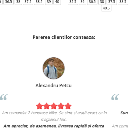
6
36.5
38
37.5
38.5
39
40
35.5
36
36.5
38
37.5
38.5
40.5
Parerea clientilor conteaza:
Alexandru Petcu
Am comandat 2 hanorace Nike. Se simt și arată exact ca în
magazinul fizic.
u
Am apreciat, de asemenea, livrarea rapidă și oferta
Am 