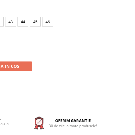
5
43
44
45
46
A IN COS
A
OFERIM GARANTIE
sau la
30 de zile la toate produsele!