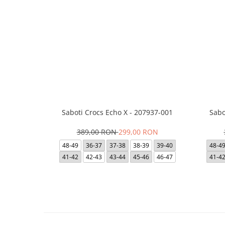
Saboti Crocs Echo X - 207937-001
Sabo
389,00 RON
299,00 RON
48-49
36-37
37-38
38-39
39-40
48-4
41-42
42-43
43-44
45-46
46-47
41-4