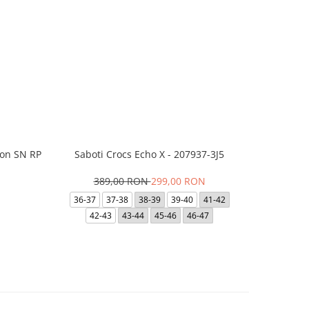
ion SN RP
Saboti Crocs Echo X - 207937-3J5
Short JACK
- 12
389,00 RON
299,00 RON
N
1
36-37
37-38
38-39
39-40
41-42
42-43
43-44
45-46
46-47