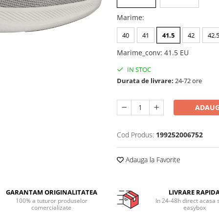
Marime
:
40
41
41.5
42
42.
Marime_conv
:
41.5 EU
IN STOC
Durata de livrare:
24-72 ore
ADAUG
Cod Produs:
199252006752
Adauga la Favorite
GARANTAM ORIGINALITATEA
LIVRARE RAPID
100% a tuturor produselor
In 24-48h direct acasa 
comercializate
easybox