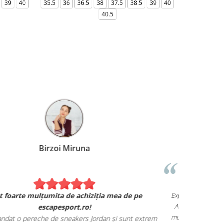
39
40
35.5
36
36.5
38
37.5
38.5
39
40
36-
40.5
Birzoi Miruna
Experiența 
Sunt foarte mulțumita de achiziția mea de pe
Am comand
escapesport.ro!
mulțumita d
comandat o pereche de sneakers Jordan și sunt extrem