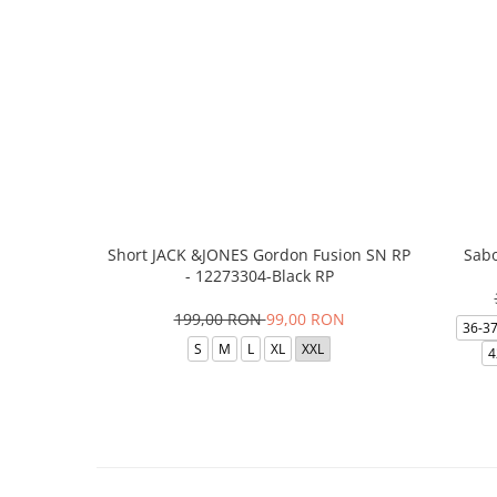
Short JACK &JONES Gordon Fusion SN RP
Sabo
- 12273304-Black RP
199,00 RON
99,00 RON
36-3
S
M
L
XL
XXL
4