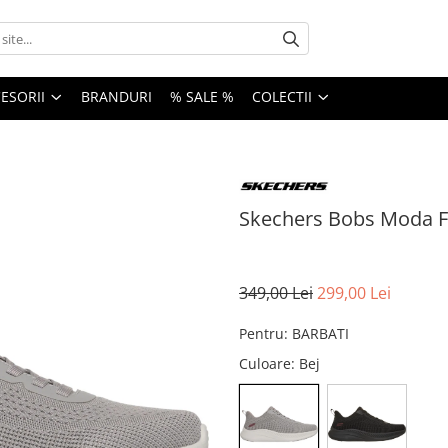
ESORII
BRANDURI
% SALE %
COLECTII
Skechers Bobs Moda Fl
349,00 Lei
299,00 Lei
Pentru
:
BARBATI
Culoare
: Bej