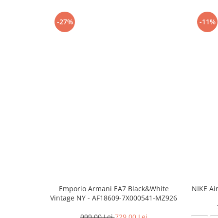
-27%
-11%
Emporio Armani EA7 Black&White
NIKE Ai
Vintage NY - AF18609-7X000541-MZ926
999,00 Lei
729,00 Lei