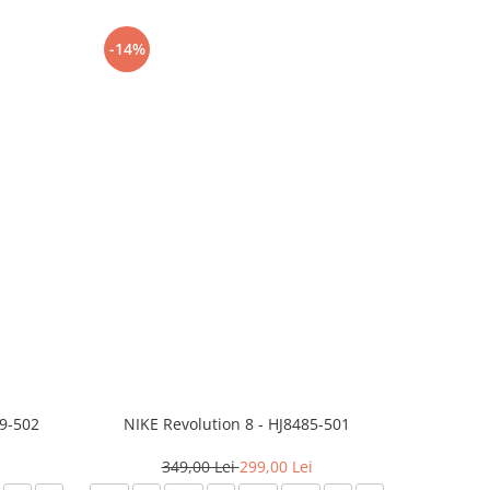
-14%
-24%
99-502
NIKE Revolution 8 - HJ8485-501
Saboti 
349,00 Lei
299,00 Lei
3