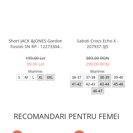
Short JACK &JONES Gordon
Saboti Crocs Echo X -
Fusion SN RP - 12273304-
207937-3J5
Black RP
199,00 Lei
389,00 RON
99,00 Lei
299,00 RON
Marime:
Marime:
S
M
L
XL
XXL
36-37
37-38
38-39
39-40
41-42
42-43
43-44
45-46
46-47
RECOMANDARI PENTRU FEMEI