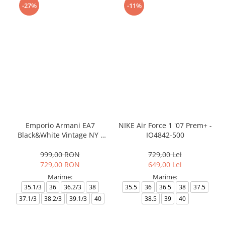
-27%
-11%
Emporio Armani EA7
NIKE Air Force 1 '07 Prem+ -
Black&White Vintage NY -
IO4842-500
AF18609-7X000541-MZ926
999,00 RON
729,00 Lei
729,00 RON
649,00 Lei
Marime:
Marime:
35.1/3
36
36.2/3
38
35.5
36
36.5
38
37.5
37.1/3
38.2/3
39.1/3
40
38.5
39
40