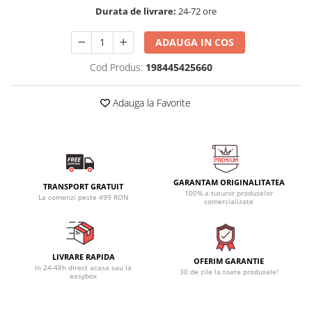
Durata de livrare:
24-72 ore
ADAUGA IN COS
Cod Produs:
198445425660
Adauga la Favorite
GARANTAM ORIGINALITATEA
TRANSPORT GRATUIT
100% a tuturor produselor
La comenzi peste 499 RON
comercializate
LIVRARE RAPIDA
OFERIM GARANTIE
In 24-48h direct acasa sau la
30 de zile la toate produsele!
easybox