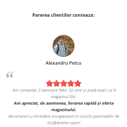
Parerea clientilor conteaza:
Alexandru Petcu
Am comandat 2 hanorace Nike. Se simt și arată exact ca în
magazinul fizic.
Am apreciat, de asemenea, livrarea rapidă și oferta
Am com
magazinului.
comand cu încredere escapesport.ro tuturor pasionaților de
Acești
încălțăminte sport!