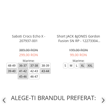
Saboti Crocs Echo X -
Short JACK &JONES Gordon
207937-001
Fusion SN RP - 12273304-
Black RP
389,00 RON
199,00 RON
299,00 RON
99,00 RON
Marime:
Marime:
48-49
36-37
37-38
38-39
S
M
L
XL
XXL
39-40
41-42
42-43
43-44
45-46
46-47
ALEGE-TI BRANDUL PREFERAT: