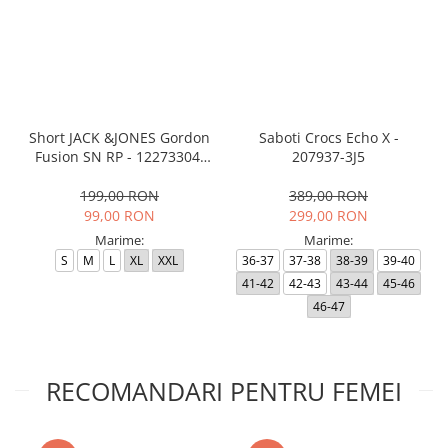
Short JACK &JONES Gordon
Saboti Crocs Echo X -
Fusion SN RP - 12273304-
207937-3J5
Black RP
199,00 RON
389,00 RON
99,00 RON
299,00 RON
Marime:
Marime:
S
M
L
XL
XXL
36-37
37-38
38-39
39-40
41-42
42-43
43-44
45-46
46-47
RECOMANDARI PENTRU FEMEI