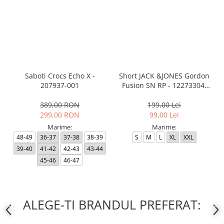
Saboti Crocs Echo X -
Short JACK &JONES Gordon
207937-001
Fusion SN RP - 12273304-
Black RP
389,00 RON
199,00 Lei
299,00 RON
99,00 Lei
Marime:
Marime:
48-49
36-37
37-38
38-39
S
M
L
XL
XXL
39-40
41-42
42-43
43-44
45-46
46-47
ALEGE-TI BRANDUL PREFERAT: