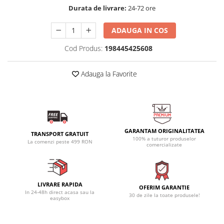
Durata de livrare:
24-72 ore
ADAUGA IN COS
Cod Produs:
198445425608
Adauga la Favorite
GARANTAM ORIGINALITATEA
TRANSPORT GRATUIT
100% a tuturor produselor
La comenzi peste 499 RON
comercializate
LIVRARE RAPIDA
OFERIM GARANTIE
In 24-48h direct acasa sau la
30 de zile la toate produsele!
easybox