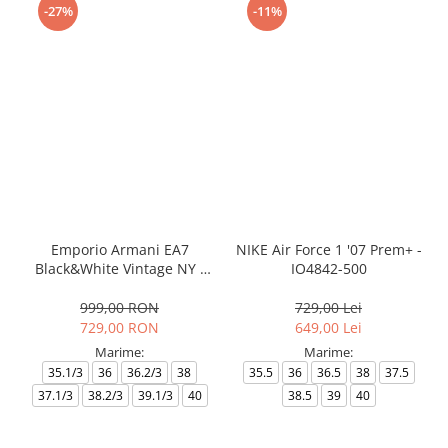
-27%
-11%
Emporio Armani EA7
NIKE Air Force 1 '07 Prem+ -
Black&White Vintage NY -
IO4842-500
AF18609-7X000541-MZ926
999,00 RON
729,00 Lei
729,00 RON
649,00 Lei
Marime:
Marime:
35.1/3
36
36.2/3
38
35.5
36
36.5
38
37.5
37.1/3
38.2/3
39.1/3
40
38.5
39
40