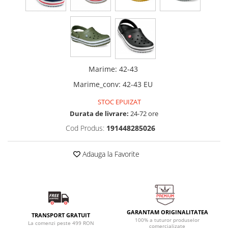
Marime
:
42-43
Marime_conv
:
42-43 EU
STOC EPUIZAT
Durata de livrare:
24-72 ore
Cod Produs:
191448285026
Adauga la Favorite
GARANTAM ORIGINALITATEA
TRANSPORT GRATUIT
100% a tuturor produselor
La comenzi peste 499 RON
comercializate