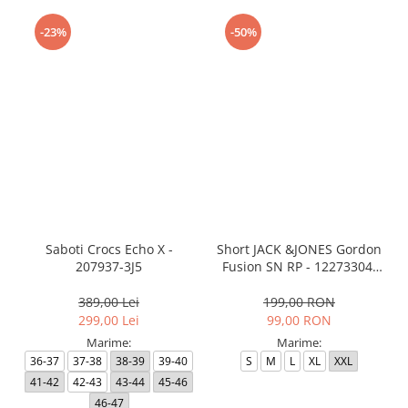
-23%
-50%
Saboti Crocs Echo X -
Short JACK &JONES Gordon
207937-3J5
Fusion SN RP - 12273304-
Black RP
389,00 Lei
199,00 RON
299,00 Lei
99,00 RON
Marime:
Marime:
36-37
37-38
38-39
39-40
S
M
L
XL
XXL
41-42
42-43
43-44
45-46
46-47