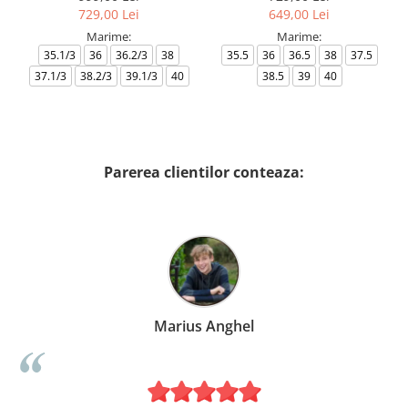
729,00 Lei
649,00 Lei
Marime:
Marime:
35.1/3
36
36.2/3
38
35.5
36
36.5
38
37.5
37.1/3
38.2/3
39.1/3
40
38.5
39
40
Parerea clientilor conteaza:
Marius Anghel