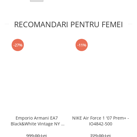
RECOMANDARI PENTRU FEMEI
-27%
-11%
Emporio Armani EA7
NIKE Air Force 1 '07 Prem+ -
Black&White Vintage NY -
IO4842-500
AF18609-7X000541-MZ926
999,00 Lei
729,00 Lei