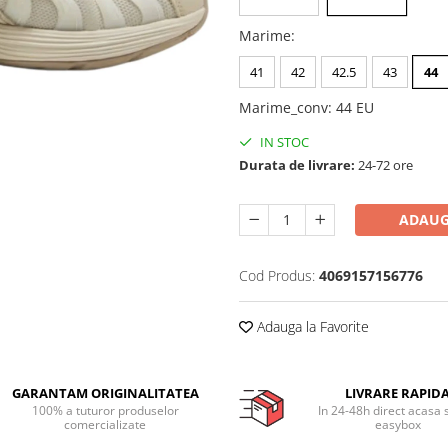
Marime
:
41
42
42.5
43
44
Marime_conv
:
44 EU
IN STOC
Durata de livrare:
24-72 ore
ADAUG
Cod Produs:
4069157156776
Adauga la Favorite
GARANTAM ORIGINALITATEA
LIVRARE RAPID
100% a tuturor produselor
In 24-48h direct acasa 
comercializate
easybox