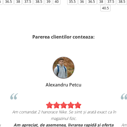
6
36.5
38
37.5
38.5
39
40
35.5
36
36.5
38
37.5
38.5
40.5
Parerea clientilor conteaza:
Alexandru Petcu
Am comandat 2 hanorace Nike. Se simt și arată exact ca în
magazinul fizic.
u
Am apreciat, de asemenea, livrarea rapidă și oferta
Am 