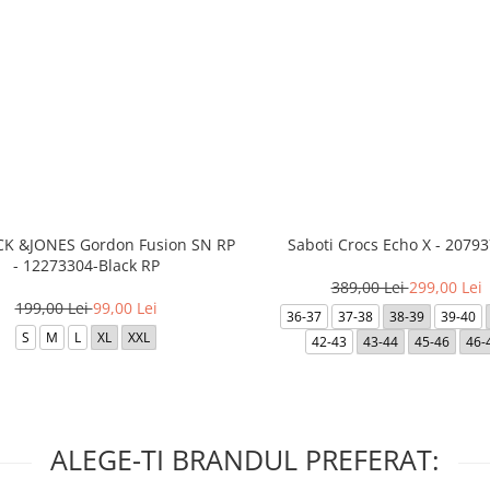
ACK &JONES Gordon Fusion SN RP
Saboti Crocs Echo X - 20793
- 12273304-Black RP
389,00 Lei
299,00 Lei
199,00 Lei
99,00 Lei
36-37
37-38
38-39
39-40
S
M
L
XL
XXL
42-43
43-44
45-46
46-
ALEGE-TI BRANDUL PREFERAT: