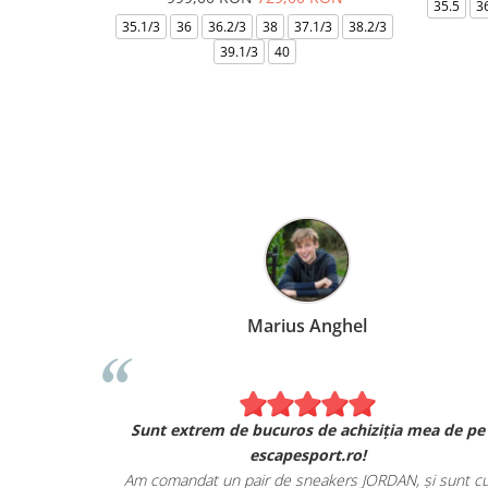
35.5
3
35.1/3
36
36.2/3
38
37.1/3
38.2/3
39.1/3
40
Marius Anghel
Sunt extrem de bucuros de achiziția mea de pe
escapesport.ro!
Am comandat un pair de sneakers JORDAN, și sunt c