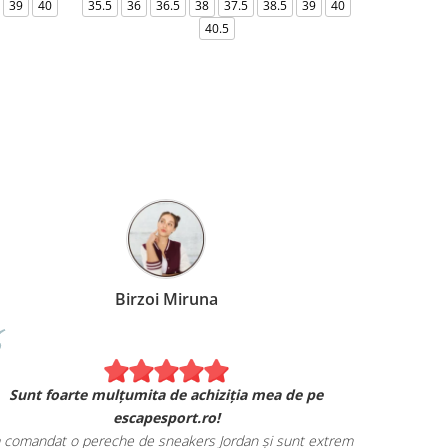
39
40
35.5
36
36.5
38
37.5
38.5
39
40
36-
40.5
Birzoi Miruna
Experiența 
Sunt foarte mulțumita de achiziția mea de pe
Am comand
escapesport.ro!
mulțumita d
comandat o pereche de sneakers Jordan și sunt extrem