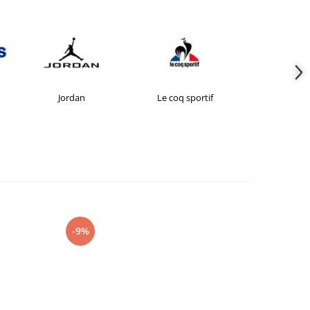
Jordan
Le coq sportif
New Bal
-9%
-15%