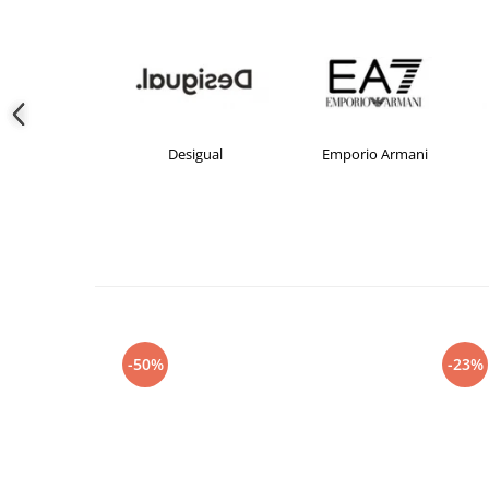
crocs
Desigual
Emporio Armani
-50%
-23%