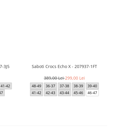
7-3J5
Saboti Crocs Echo X - 207937-1FT
Saboti Cro
389,00 Lei
299,00 Lei
3
41-42
48-49
36-37
37-38
38-39
39-40
36-37
47
41-42
42-43
43-44
45-46
46-47