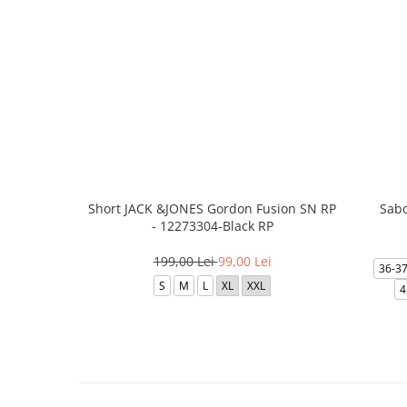
Short JACK &JONES Gordon Fusion SN RP
Sabo
- 12273304-Black RP
199,00 Lei
99,00 Lei
36-3
S
M
L
XL
XXL
4