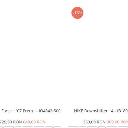
-16%
r Force 1 '07 Prem+ - IO4842-500
NIKE Downshifter 14 - IB18
729,00 RON
649,00 RON
369,00 RON
309,00 RO