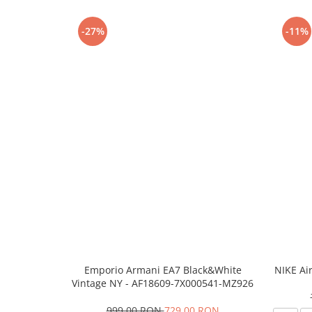
-27%
-11%
Emporio Armani EA7 Black&White
NIKE Ai
Vintage NY - AF18609-7X000541-MZ926
999,00 RON
729,00 RON