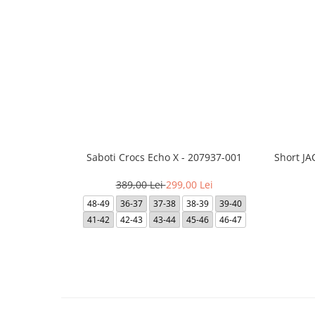
Saboti Crocs Echo X - 207937-001
Short J
389,00 Lei
299,00 Lei
48-49
36-37
37-38
38-39
39-40
41-42
42-43
43-44
45-46
46-47