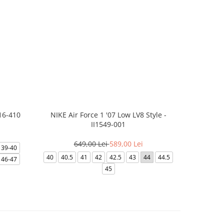
16-410
NIKE Air Force 1 '07 Low LV8 Style -
NIKE
II1549-001
3
649,00 Lei
589,00 Lei
39-40
39
40
40
40.5
41
42
42.5
43
44
44.5
46-47
45