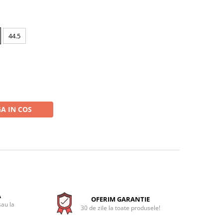
44.5
A IN COS
A
OFERIM GARANTIE
sau la
30 de zile la toate produsele!