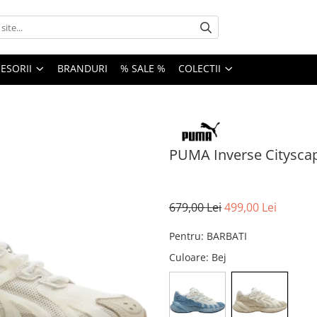
ESORII
BRANDURI
% SALE %
COLECTII
PUMA Inverse Cityscap
679,00 Lei
499,00 Lei
Pentru
:
BARBATI
Culoare
: Bej