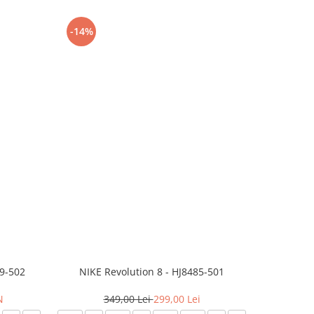
-14%
-24%
99-502
NIKE Revolution 8 - HJ8485-501
Saboti 
N
349,00 Lei
299,00 Lei
3