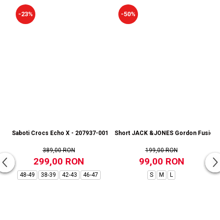
-23%
-50%
Saboti Crocs Echo X - 207937-001
Short JACK &JONES Gordon Fusion S
389,00 RON
199,00 RON
299,00 RON
99,00 RON
48-49
38-39
42-43
46-47
S
M
L