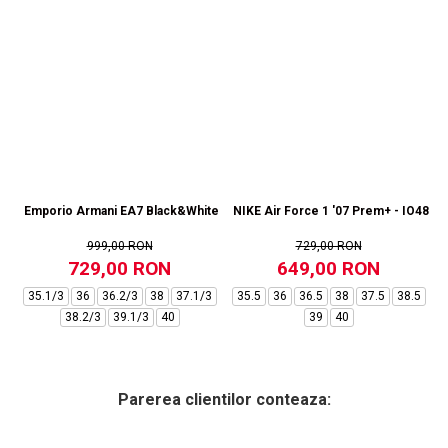
Emporio Armani EA7 Black&White Vintage NY - AF18609-7X000541-MZ92
NIKE Air Force 1 '07 Prem+ - IO4842
999,00 RON
729,00 RON
729,00 RON
649,00 RON
35.1/3
36
36.2/3
38
37.1/3
35.5
36
36.5
38
37.5
38.5
38.2/3
39.1/3
40
39
40
Parerea clientilor conteaza: