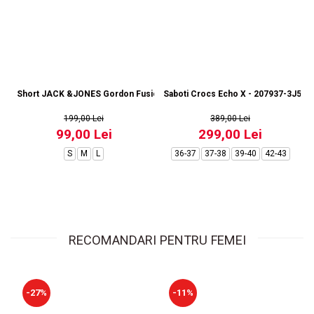
Short JACK &JONES Gordon Fusion SN RP - 12273304-Black RP
Saboti Crocs Echo X - 207937-3J5
199,00 Lei
389,00 Lei
99,00 Lei
299,00 Lei
S
M
L
36-37
37-38
39-40
42-43
RECOMANDARI PENTRU FEMEI
-27%
-11%