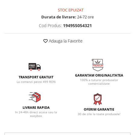
STOC EPUIZAT
Durata de livrare:
24-72 ore
Cod Produs:
194955054321
Adauga la Favorite
GARANTAM ORIGINALITATEA
TRANSPORT GRATUIT
100% a tuturor produselor
La comenzi peste 499 RON
comercializate
LIVRARE RAPIDA
OFERIM GARANTIE
In 24-48h direct acasa sau la
30 de zile la toate produsele!
easybox