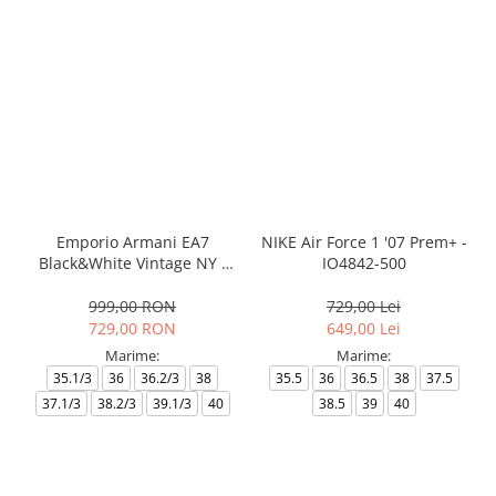
Emporio Armani EA7
NIKE Air Force 1 '07 Prem+ -
Black&White Vintage NY -
IO4842-500
AF18609-7X000541-MZ926
999,00 RON
729,00 Lei
729,00 RON
649,00 Lei
Marime:
Marime:
35.1/3
36
36.2/3
38
35.5
36
36.5
38
37.5
37.1/3
38.2/3
39.1/3
40
38.5
39
40