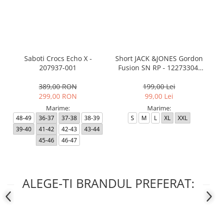
Saboti Crocs Echo X -
Short JACK &JONES Gordon
207937-001
Fusion SN RP - 12273304-
Black RP
389,00 RON
199,00 Lei
299,00 RON
99,00 Lei
Marime:
Marime:
48-49
36-37
37-38
38-39
S
M
L
XL
XXL
39-40
41-42
42-43
43-44
45-46
46-47
ALEGE-TI BRANDUL PREFERAT: