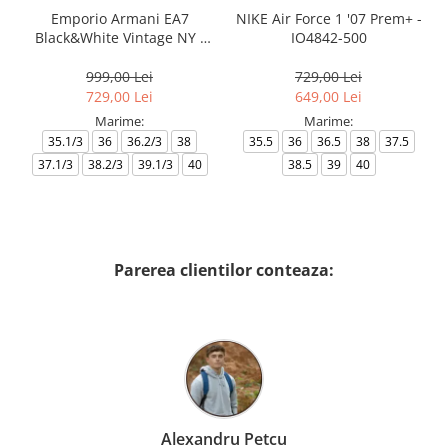
Emporio Armani EA7
NIKE Air Force 1 '07 Prem+ -
Black&White Vintage NY -
IO4842-500
AF18609-7X000541-MZ926
999,00 Lei
729,00 Lei
729,00 Lei
649,00 Lei
Marime:
Marime:
35.1/3
36
36.2/3
38
35.5
36
36.5
38
37.5
37.1/3
38.2/3
39.1/3
40
38.5
39
40
Parerea clientilor conteaza:
Alexandru Petcu