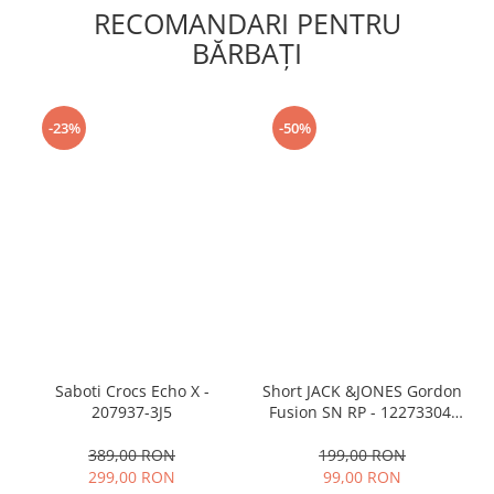
RECOMANDARI PENTRU
BĂRBAŢI
-23%
-50%
Saboti Crocs Echo X -
Short JACK &JONES Gordon
207937-3J5
Fusion SN RP - 12273304-
Black RP
389,00 RON
199,00 RON
299,00 RON
99,00 RON