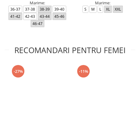
Marime:
Marime:
36-37
37-38
38-39
39-40
S
M
L
XL
XXL
41-42
42-43
43-44
45-46
46-47
RECOMANDARI PENTRU FEMEI
-27%
-11%