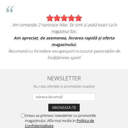
Am comandat 2 hanorace Nike. Se simt și arată exact ca în
magazinul fizic.
t
Am apreciat, de asemenea, livrarea rapidă și oferta
magazinului.
Recomand cu încredere escapesport.ro tuturor pasionaților de
încălțăminte sport!
NEWSLETTER
Nu rata ofertele si promotiile noastre
Vreau sa primesc newsletter cu promotiile
magazinului. Afla mai multe in
Politica de
Confidentialitate