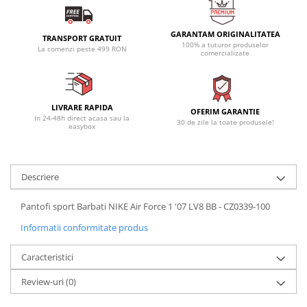
GARANTAM ORIGINALITATEA
TRANSPORT GRATUIT
100% a tuturor produselor
La comenzi peste 499 RON
comercializate
LIVRARE RAPIDA
OFERIM GARANTIE
In 24-48h direct acasa sau la
30 de zile la toate produsele!
easybox
Descriere
Pantofi sport Barbati NIKE Air Force 1 '07 LV8 BB - CZ0339-100
Informatii conformitate produs
Caracteristici
Review-uri
(0)