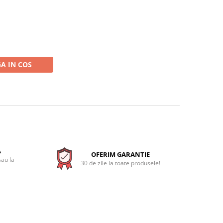
A IN COS
A
OFERIM GARANTIE
sau la
30 de zile la toate produsele!