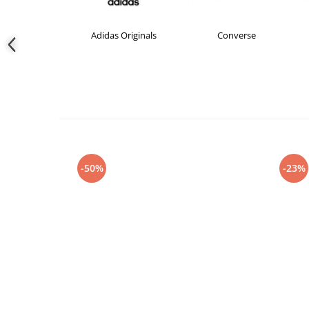
das
Adidas Originals
Converse
-50%
-23%