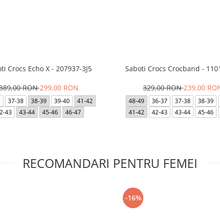
ti Crocs Echo X - 207937-3J5
Saboti Crocs Crocband - 110
389,00 RON
299,00 RON
329,00 RON
239,00 RO
7
37-38
38-39
39-40
41-42
48-49
36-37
37-38
38-39
2-43
43-44
45-46
46-47
41-42
42-43
43-44
45-46
RECOMANDARI PENTRU FEMEI
-16%