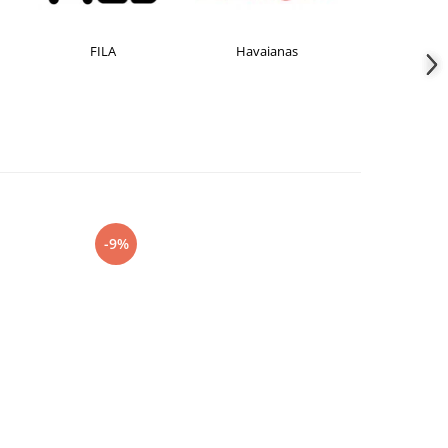
FILA
Havaianas
JACK &JONE
-9%