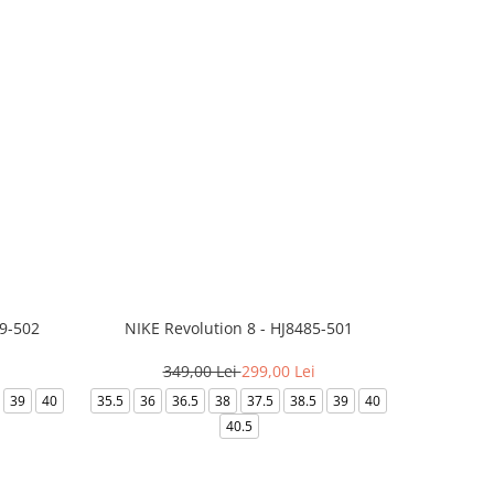
99-502
NIKE Revolution 8 - HJ8485-501
Saboti 
349,00 Lei
299,00 Lei
3
39
40
35.5
36
36.5
38
37.5
38.5
39
40
36-
40.5