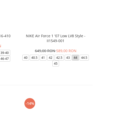
16-410
NIKE Air Force 1 '07 Low LV8 Style -
Papuci Jor
II1549-001
N
649,00 RON
589,00 RON
169,
39-40
40
40.5
41
42
42.5
43
44
44.5
49.5
40
46-47
45
-14%
-24%