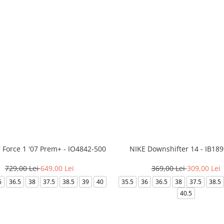
r Force 1 '07 Prem+ - IO4842-500
NIKE Downshifter 14 - IB18
729,00 Lei
649,00 Lei
369,00 Lei
309,00 Lei
6
36.5
38
37.5
38.5
39
40
35.5
36
36.5
38
37.5
38.5
40.5