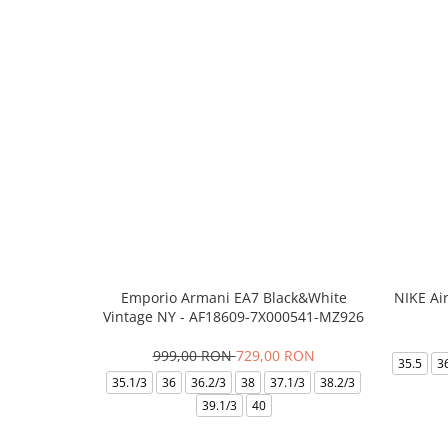
Emporio Armani EA7 Black&White
NIKE Ai
Vintage NY - AF18609-7X000541-MZ926
999,00 RON
729,00 RON
35.5
3
35.1/3
36
36.2/3
38
37.1/3
38.2/3
39.1/3
40