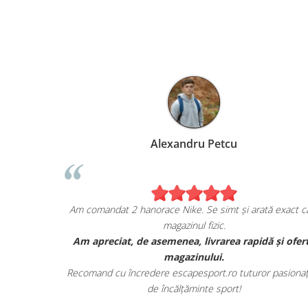
Alexandru Petcu
 mea de pe
Am comandat 2 hanorace Nike. Se simt și arată exact 
magazinul fizic.
 și sunt cu
Am apreciat, de asemenea, livrarea rapidă și of
lor.
magazinului.
toate detaliile
Recomand cu încredere escapesport.ro tuturor pasiona
de încălțăminte sport!