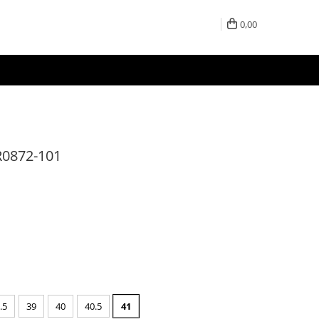
0,00
IR0872-101
.5
39
40
40.5
41