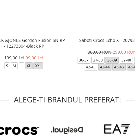
ACK &JONES Gordon Fusion SN RP
Saboti Crocs Echo X - 20793
- 12273304-Black RP
389,00 RON
299,00 RO
199,00 Lei
99,00 Lei
36-37
37-38
38-39
39-40
S
M
L
XL
XXL
42-43
43-44
45-46
46-
ALEGE-TI BRANDUL PREFERAT: