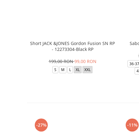
Short JACK &JONES Gordon Fusion SN RP
Sabo
- 12273304-Black RP
199,00 RON
99,00 RON
36-3
S
M
L
XL
XXL
4
-27%
-11%