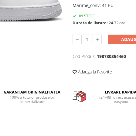
Marime_conv
:
41 EU
IN STOC
Durata de livrare:
24-72 ore
ADAUG
Cod Produs:
198730354460
Adauga la Favorite
GARANTAM ORIGINALITATEA
LIVRARE RAPID
100% a tuturor produselor
In 24-48h direct acasa 
comercializate
easybox