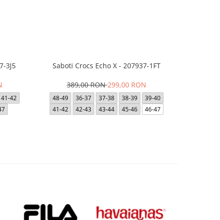
7-3J5
Saboti Crocs Echo X - 207937-1FT
Saboti Cro
N
389,00 RON
299,00 RON
39
41-42
48-49
36-37
37-38
38-39
39-40
36-37
47
41-42
42-43
43-44
45-46
46-47