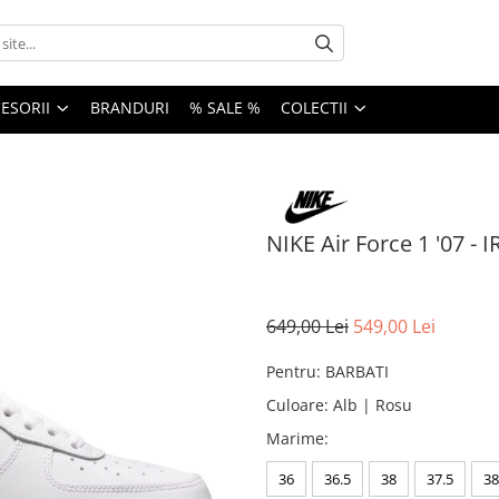
ESORII
BRANDURI
% SALE %
COLECTII
NIKE Air Force 1 '07 - 
649,00 Lei
549,00 Lei
Pentru
:
BARBATI
Culoare
:
Alb | Rosu
Marime
:
36
36.5
38
37.5
38