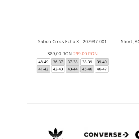
Saboti Crocs Echo X - 207937-001
Short J
389,00 RON
299,00 RON
48-49
36-37
37-38
38-39
39-40
41-42
42-43
43-44
45-46
46-47