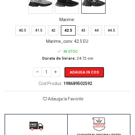
Marime
:
40.5
41.5
42
42.5
43
44
44.5
Marime_conv
:
42.5 EU
IN STOC
Durata de livrare:
24-72 ore
ADAUGA IN COS
Cod Produs:
198689502592
Adauga la Favorite