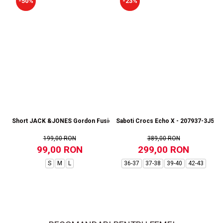
-50%
-23%
Short JACK &JONES Gordon Fusion SN RP - 12273304-Black RP
Saboti Crocs Echo X - 207937-3J5
199,00 RON
389,00 RON
99,00 RON
299,00 RON
S
M
L
36-37
37-38
39-40
42-43