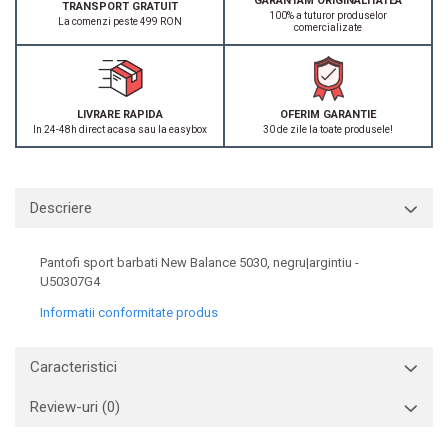
GARANTAM ORIGINALITATEA
TRANSPORT GRATUIT
100% a tuturor produselor
La comenzi peste 499 RON
comercializate
LIVRARE RAPIDA
OFERIM GARANTIE
In 24-48h direct acasa sau la easybox
30 de zile la toate produsele!
Descriere
Pantofi sport barbati New Balance 5030, negru|argintiu -
U50307G4
Informatii conformitate produs
Caracteristici
Review-uri
(0)