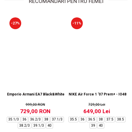
RECOMANDARI PENTRU FEMEI
-27%
-11%
Emporio Armani EA7 Black&White Vintage NY - AF18609-7X000541-MZ92
NIKE Air Force 1 '07 Prem+ - IO4842
999,00 RON
729,00 Lei
729,00 RON
649,00 Lei
35.1/3
36
36.2/3
38
37.1/3
35.5
36
36.5
38
37.5
38.5
38.2/3
39.1/3
40
39
40