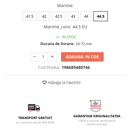
Marime
:
41.5
42
42.5
43
44
44.5
Marime_conv
:
44.5 EU
IN STOC
Durata de livrare:
24-72 ore
ADAUGA IN COS
Cod Produs:
198689480746
Adauga la Favorite
GARANTAM ORIGINALITATEA
TRANSPORT GRATUIT
100% a tuturor produselor
La comenzi peste 499 RON
comercializate