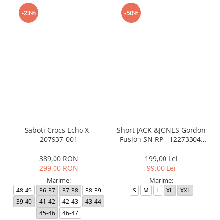
-23%
-50%
Saboti Crocs Echo X -
Short JACK &JONES Gordon
207937-001
Fusion SN RP - 12273304-
Black RP
389,00 RON
199,00 Lei
299,00 RON
99,00 Lei
Marime:
Marime:
48-49
36-37
37-38
38-39
S
M
L
XL
XXL
39-40
41-42
42-43
43-44
45-46
46-47