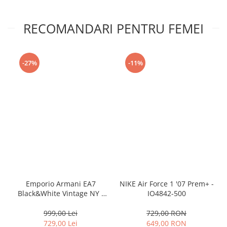
RECOMANDARI PENTRU FEMEI
-27%
-11%
Emporio Armani EA7
NIKE Air Force 1 '07 Prem+ -
Black&White Vintage NY -
IO4842-500
AF18609-7X000541-MZ926
999,00 Lei
729,00 RON
729,00 Lei
649,00 RON