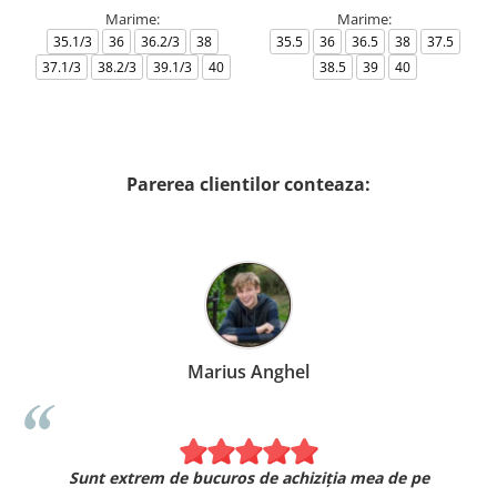
Marime:
Marime:
35.1/3
36
36.2/3
38
35.5
36
36.5
38
37.5
37.1/3
38.2/3
39.1/3
40
38.5
39
40
Parerea clientilor conteaza:
Marius Anghel
Sunt extrem de bucuros de achiziția mea de pe