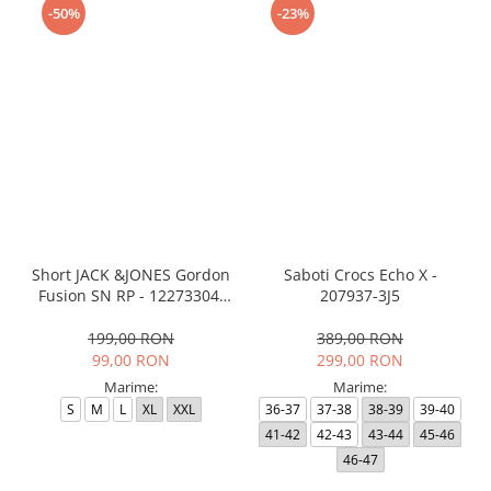
-50%
-23%
Short JACK &JONES Gordon
Saboti Crocs Echo X -
Fusion SN RP - 12273304-
207937-3J5
Black RP
199,00 RON
389,00 RON
99,00 RON
299,00 RON
Marime:
Marime:
S
M
L
XL
XXL
36-37
37-38
38-39
39-40
41-42
42-43
43-44
45-46
46-47