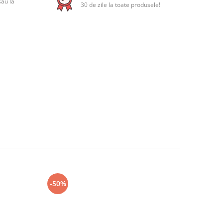
sau la
30 de zile la toate produsele!
-50%
-50%