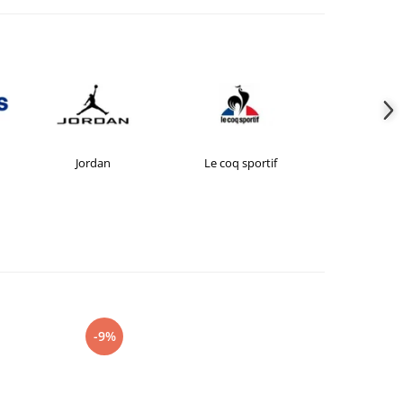
Jordan
Le coq sportif
New Bal
-9%
-27%