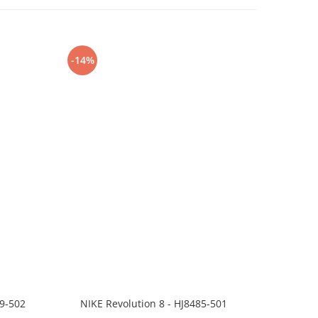
-14%
-24%
99-502
NIKE Revolution 8 - HJ8485-501
Saboti 