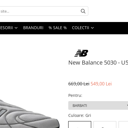
ESORII
BRANDURI
% SALE %
COLECTII
New Balance 5030 - U
669,00 Lei
549,00 Lei
Pentru
:
Culoare
: Gri