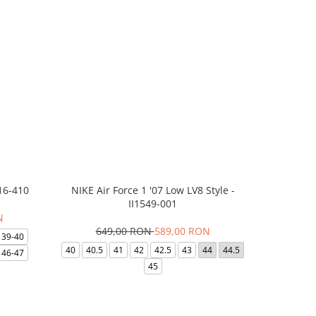
16-410
NIKE Air Force 1 '07 Low LV8 Style -
Saboti Cr
II1549-001
N
649,00 RON
589,00 RON
32
39-40
40
40.5
41
42
42.5
43
44
44.5
48-49
46-47
45