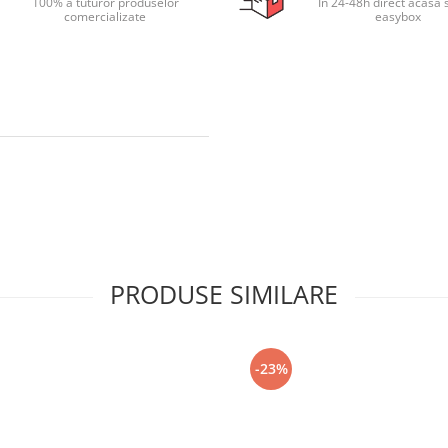
100% a tuturor produselor
In 24-48h direct acasa 
comercializate
easybox
PRODUSE SIMILARE
-23%