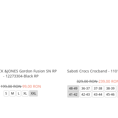
ACK &JONES Gordon Fusion SN RP
Saboti Crocs Crocband - 110
- 12273304-Black RP
329,00 RON
239,00 RO
199,00 RON
99,00 RON
48-49
36-37
37-38
38-39
S
M
L
XL
XXL
41-42
42-43
43-44
45-46