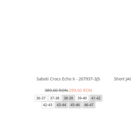
Saboti Crocs Echo X - 207937-3J5
Short J
389,00 RON
299,00 RON
36-37
37-38
38-39
39-40
41-42
42-43
43-44
45-46
46-47