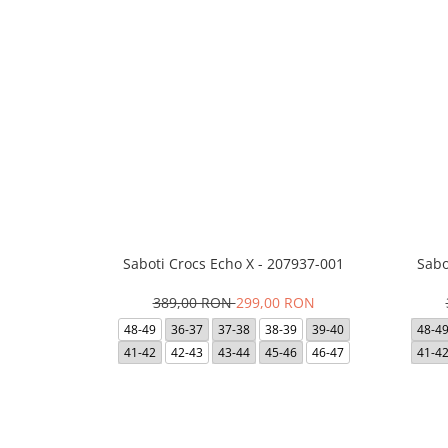
Saboti Crocs Echo X - 207937-001
Sabo
389,00 RON
299,00 RON
48-49
36-37
37-38
38-39
39-40
48-4
41-42
42-43
43-44
45-46
46-47
41-4