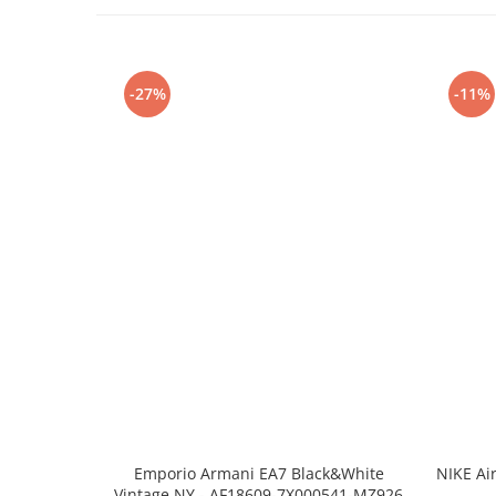
-27%
-11%
Emporio Armani EA7 Black&White
NIKE Ai
Vintage NY - AF18609-7X000541-MZ926