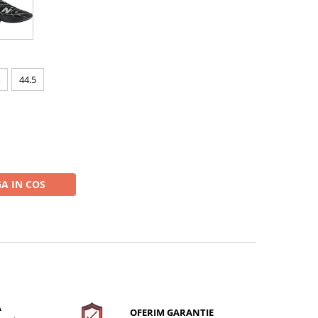
44.5
A IN COS
A
OFERIM GARANTIE