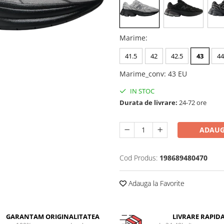
Marime
:
41.5
42
42.5
43
44
Marime_conv
:
43 EU
IN STOC
Durata de livrare:
24-72 ore
ADAUG
Cod Produs:
198689480470
Adauga la Favorite
GARANTAM ORIGINALITATEA
LIVRARE RAPID