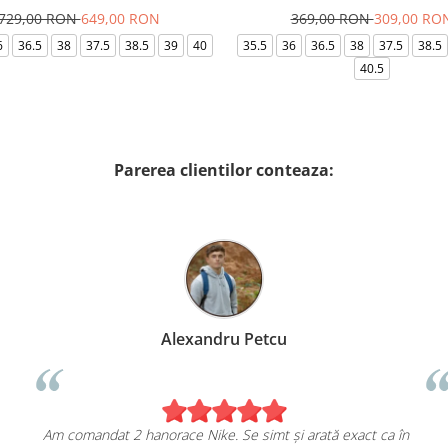
729,00 RON
649,00 RON
369,00 RON
309,00 RO
6
36.5
38
37.5
38.5
39
40
35.5
36
36.5
38
37.5
38.5
40.5
Parerea clientilor conteaza:
Alexandru Petcu
Am comandat 2 hanorace Nike. Se simt și arată exact ca în