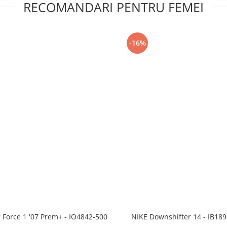
RECOMANDARI PENTRU FEMEI
-16%
r Force 1 '07 Prem+ - IO4842-500
NIKE Downshifter 14 - IB18