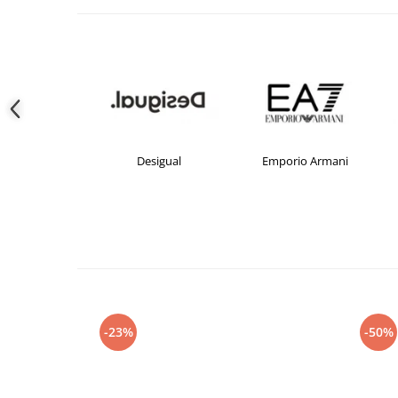
crocs
Desigual
Emporio Armani
-23%
-50%