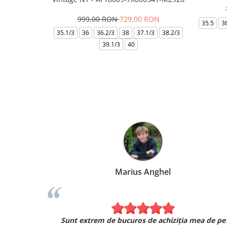
999,00 RON
729,00 RON
35.5
3
35.1/3
36
36.2/3
38
37.1/3
38.2/3
39.1/3
40
Marius Anghel
Sunt extrem de bucuros de achiziția mea de pe