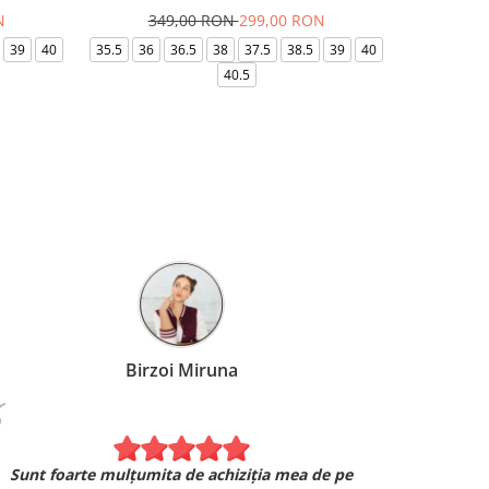
N
349,00 RON
299,00 RON
32
39
40
35.5
36
36.5
38
37.5
38.5
39
40
36-
40.5
Birzoi Miruna
Experiența 
Sunt foarte mulțumita de achiziția mea de pe