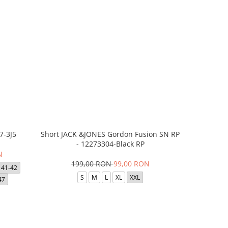
7-3J5
Short JACK &JONES Gordon Fusion SN RP
Short JACK
- 12273304-Black RP
- 12
N
199,00 RON
99,00 RON
1
41-42
S
M
L
XL
XXL
47